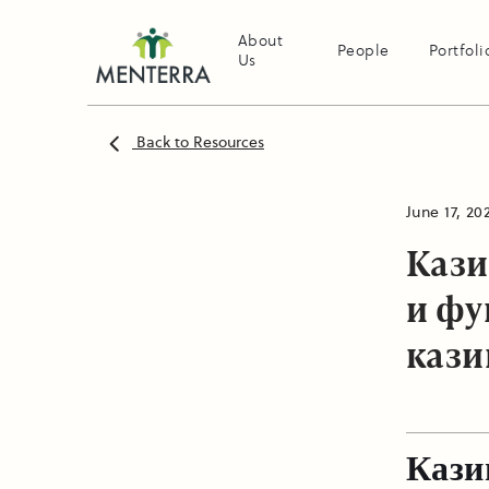
About
People
Portfoli
Us
Back to Resources
June 17, 20
Кази
и фу
кази
Кази