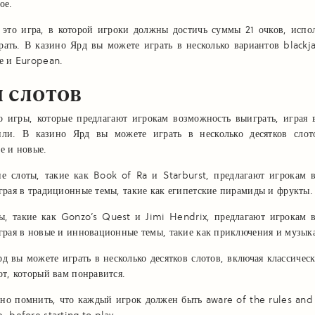
ое.
– это игра, в которой игроки должны достичь суммы 21 очков, испол
рать. В казино Ярд вы можете играть в несколько вариантов blackja
е и European.
 слотов
о игры, которые предлагают игрокам возможность выиграть, играя 
ли. В казино Ярд вы можете играть в несколько десятков слот
е и новые.
ие слоты, такие как Book of Ra и Starburst, предлагают игрокам 
грая в традиционные темы, такие как египетские пирамиды и фрукты.
ы, такие как Gonzo’s Quest и Jimi Hendrix, предлагают игрокам 
грая в новые и инновационные темы, такие как приключения и музык
д вы можете играть в несколько десятков слотов, включая классичес
от, который вам понравится.
но помнить, что каждый игрок должен быть aware of the rules and 