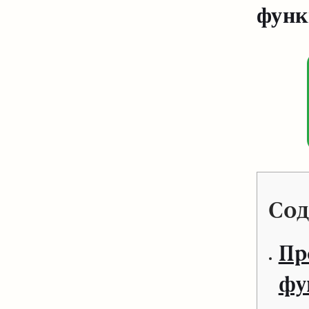
функ
Со
Пр
фу