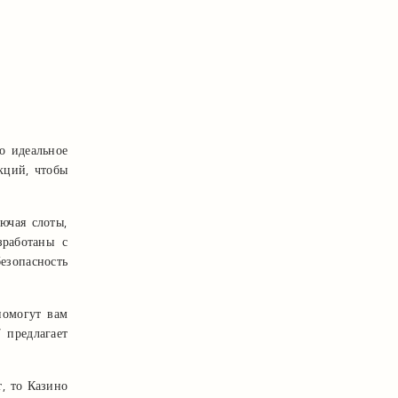
о идеальное
кций, чтобы
ючая слоты,
зработаны с
езопасность
помогут вам
 предлагает
, то Казино