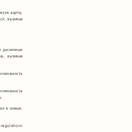
ьзуя карты,
ck, включая
в различные
ов, включая
возможность
возможность
а.
кие и новые,
regulations