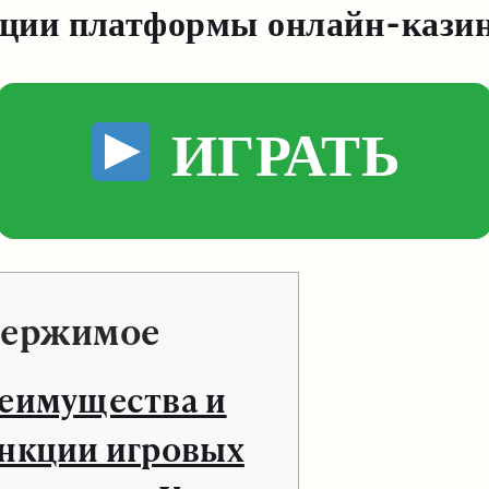
ции платформы онлайн-кази
ИГРАТЬ
держимое
еимущества и
нкции игровых