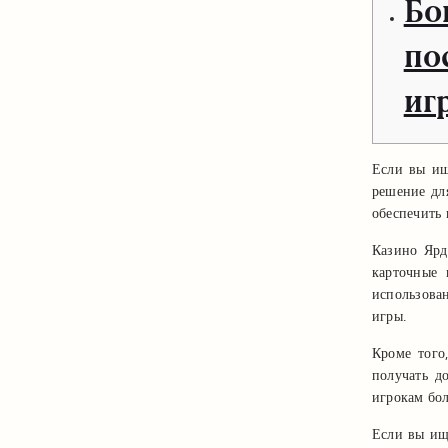
Бо
по
иг
Если вы ищ
решение дл
обеспечить
Казино Ярд
карточные 
использова
игры.
Кроме того
получать д
игрокам бо
Если вы ищ