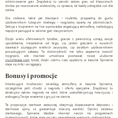
zróżnicowanie gier. Znajdziesz tu szeroki zakres gier, od klasycznych
slotów po nowoczesne wideosloty, co sprawia, że każdy odnajdzie coś dla
siebie.
Gry stołowe, takie jak blackjack i roulette, przypadną do gustu
użytkownikom lubiącym strategię i rozgrywkę opartą na zdolnościach.
Sekcja z krupierem na live wprowadza angażującą atmosferę, naśladującą
napięcie panujące w salonie gier stacjonarnym.
Dzięki wielu oferowanych tytułów, gracze z pewnością uznają swoje
upodobania, niezależnie od tego, czy jesteś graczem o wysokich
stawkach szukającym wielkich zwycięstw, czy zwykłym użytkownikiem
poszukującym zabawy. Ta różnorodność nie tylko zapewnia nowość
rozgrywki, ale również umożliwia poznawać nowe ulubione
crunchbase.com
tytuły, dzięki czemu czas spędzony w kasynie Spinania
staje się miły i wciągający.
Bonusy i promocje
Interesujące możliwości określają atmosferę w kasynie Spinania,
szczególnie jeśli chodzi o nagrody i oferty specjalne. Znajdziesz tu
atrakcyjny zakres nagrody na start, które usatysfakcjonują nowicjuszy i
wzbogacą Twoje wrażenia z gry już na starcie.
Te propozycje startowe zazwyczaj obejmują dopasowanie depozytu i
darmowe spiny, co gwarantuje znaczną wartość. Oprócz zestawu
startowego, Spinania kładzie również nacisk na programach
lojalnościowych, które mają na celu nagradzanie wiernych użytkowników.