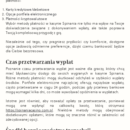
płatności:
Karty kredytowe/debetowe
Opcje portfela elektronicznego
Płatności kryptowalutowe
Wybór metody płatności w kasynie Spinania nie tylko ma wpływ na Twoje
doświadczenia związane z dokonywaniem wpłaty, ale także poprawia
Twoją kompleksową przygodę z grą.
Niezależnie od tego, czy pragniesz prędkości czy komforcie, dostępne
opcje zadowolą odmienne preferencje, dzięki czemu bankowość będzie
dla Ciebie bezstresowa.
Czas przetwarzania wypłat
Poznanie czasu przetwarzania wypłat jest ważne dla graczy, którzy chcą
mieć błyskawiczny dostęp do swoich wygranych w kasynie Spinania.
Różne metody płatności mogą skutkować odchyleń w szybkości wypłaty
środków. Portfele elektroniczne najczęściej oferują najszybsze wypłaty,
często przetwarzane w ciągu 24 godzin, podczas gdy przelewy bankowe
mogą wymagać kilka dni, co może wywoływać opóźnienia w wypłatach.
Istotne jest również, aby rozważyć opłaty za przetwarzanie, ponieważ
mogą one wpłynąć na całkowitą kwotę, którą otrzymasz
https://spinaniacasino.com.pl
. Niektóre metody mogą obejmować
dodatkowymi opłatami, które mogą się znacznie różnić w zależności od
zdecydowanej opcji.