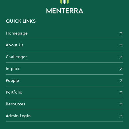
QUICK LINKS
Homepage
About Us
Challenges
Impact
People
Portfolio
Resources
Admin Login