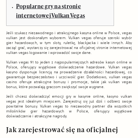
Popularne gry na stronie
internetowej Vulkan Vegas
Jeśli szukasz niezawodnego i atrakcyjnego kasyna online w Polsce, vegas
vulkan jest doskonałym wyborem. Vulkan vegas oferuje szeroki wybór
gier hazardowych, w tym sloty, ruletkę, blackjacka i wiele innych. Aby
zacząć grać, wystarczy się zarejestrować na oficjalnej stronie internetowej
vulkan vegas logowanie i wprowadzić swoje dane.
Vulkan vegas 91 to jeden z najpopularniejszych adresów kasyn online w
Polsce, oferujący wyjątkowe doświadczenie hazardowe. Vulkan vegas
kasyno dysponuje licencją na prowadzenie działalności hazardowej, co
gwarantuje bezpieczeństwo i uczciwość gier. Dodatkowo, vulkan vegas
casino oferuje atrakcyjne bonusy i promocje, takie jak vulkan vegas
bonus, które pozwalają graczom zwiększyć swoje wygrane.
Jeśli chcesz doświadczyć emocji gry w kasynie online, kasyno vulkan
vegas jest idealnym miejscem. Zarejestruj się już dziś i odbierz swoje
powitalne bonusy. Vulkan vegas to niezawodny partner dla wszystkich
miłośników gier hazardowych w Polsce, oferujący wyjątkowe
doświadczenie i atrakcyjne nagrody.
Jak zarejestrować się na oficjalnej