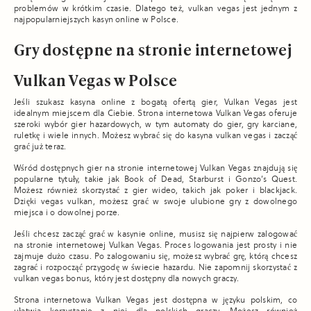
problemów w krótkim czasie. Dlatego też, vulkan vegas jest jednym z
najpopularniejszych kasyn online w Polsce.
Gry dostępne na stronie internetowej
Vulkan Vegas w Polsce
Jeśli szukasz kasyna online z bogatą ofertą gier, Vulkan Vegas jest
idealnym miejscem dla Ciebie. Strona internetowa Vulkan Vegas oferuje
szeroki wybór gier hazardowych, w tym automaty do gier, gry karciane,
ruletkę i wiele innych. Możesz wybrać się do kasyna vulkan vegas i zacząć
grać już teraz.
Wśród dostępnych gier na stronie internetowej Vulkan Vegas znajdują się
popularne tytuły, takie jak Book of Dead, Starburst i Gonzo’s Quest.
Możesz również skorzystać z gier wideo, takich jak poker i blackjack.
Dzięki vegas vulkan, możesz grać w swoje ulubione gry z dowolnego
miejsca i o dowolnej porze.
Jeśli chcesz zacząć grać w kasynie online, musisz się najpierw zalogować
na stronie internetowej Vulkan Vegas. Proces logowania jest prosty i nie
zajmuje dużo czasu. Po zalogowaniu się, możesz wybrać grę, którą chcesz
zagrać i rozpocząć przygodę w świecie hazardu. Nie zapomnij skorzystać z
vulkan vegas bonus, który jest dostępny dla nowych graczy.
Strona internetowa Vulkan Vegas jest dostępna w języku polskim, co