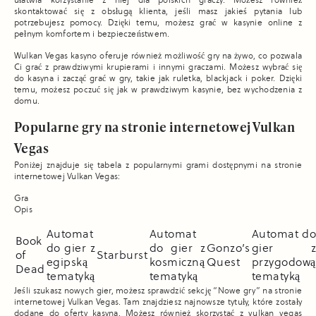
ułatwia korzystanie z niej dla polskich graczy. Możesz również
skontaktować się z obsługą klienta, jeśli masz jakieś pytania lub
potrzebujesz pomocy. Dzięki temu, możesz grać w kasynie online z
pełnym komfortem i bezpieczeństwem.
Wulkan Vegas kasyno oferuje również możliwość gry na żywo, co pozwala
Ci grać z prawdziwymi krupierami i innymi graczami. Możesz wybrać się
do kasyna i zacząć grać w gry, takie jak ruletka, blackjack i poker. Dzięki
temu, możesz poczuć się jak w prawdziwym kasynie, bez wychodzenia z
domu.
Popularne gry na stronie internetowej Vulkan
Vegas
Poniżej znajduje się tabela z popularnymi grami dostępnymi na stronie
internetowej Vulkan Vegas:
Gra
Opis
Automat
Automat
Automat do
Book
do gier z
do gier z
Gonzo’s
gier z
of
Starburst
egipską
kosmiczną
Quest
przygodową
Dead
tematyką
tematyką
tematyką
Jeśli szukasz nowych gier, możesz sprawdzić sekcję “Nowe gry” na stronie
internetowej Vulkan Vegas. Tam znajdziesz najnowsze tytuły, które zostały
dodane do oferty kasyna. Możesz również skorzystać z vulkan vegas