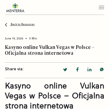
Back to Resources
June 19, 2026
5 Min
Kasyno online Vulkan Vegas w Polsce –
Oficjalna strona internetowa
Share via:
Kasyno online Vulkan
Vegas w Polsce – Oficjalna
strona internetowa