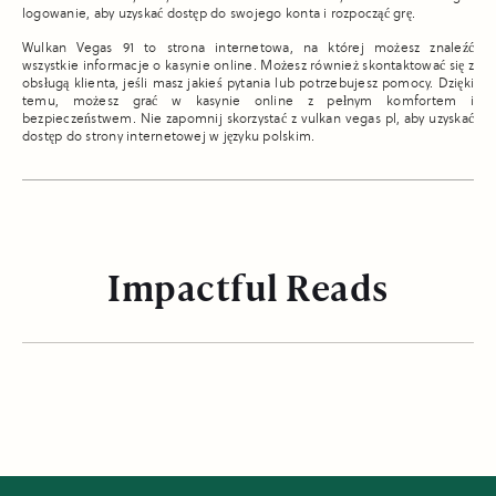
logowanie, aby uzyskać dostęp do swojego konta i rozpocząć grę.
Wulkan Vegas 91 to strona internetowa, na której możesz znaleźć
wszystkie informacje o kasynie online. Możesz również skontaktować się z
obsługą klienta, jeśli masz jakieś pytania lub potrzebujesz pomocy. Dzięki
temu, możesz grać w kasynie online z pełnym komfortem i
bezpieczeństwem. Nie zapomnij skorzystać z vulkan vegas pl, aby uzyskać
dostęp do strony internetowej w języku polskim.
Impactful Reads