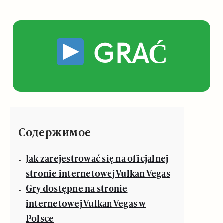
GRAĆ
Содержимое
Jak zarejestrować się na oficjalnej
stronie internetowej Vulkan Vegas
Gry dostępne na stronie
internetowej Vulkan Vegas w
Polsce