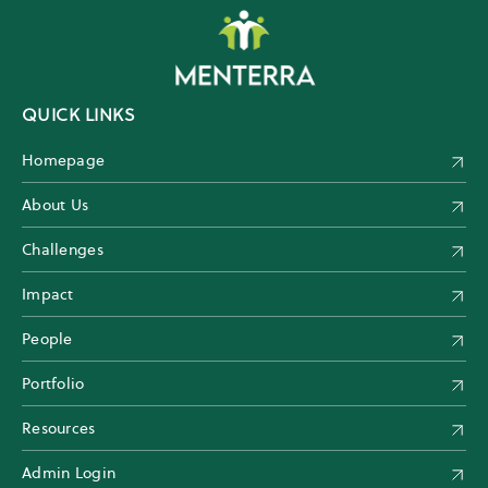
QUICK LINKS
Homepage
About Us
Challenges
Impact
People
Portfolio
Resources
Admin Login