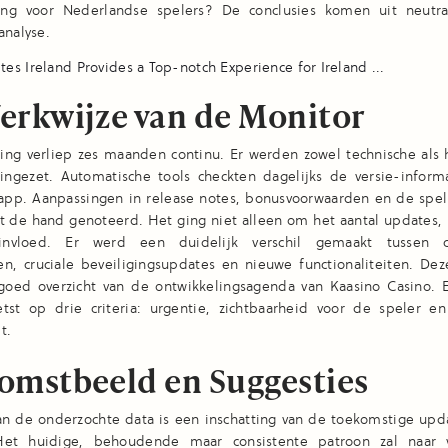
ng voor Nederlandse spelers? De conclusies komen uit neutr
analyse.
erkwijze van de Monitor
ing verliep zes maanden continu. Er werden zowel technische als
ngezet. Automatische tools checkten dagelijks de versie-inform
 app. Aanpassingen in release notes, bonusvoorwaarden en de spel
 de hand genoteerd. Het ging niet alleen om het aantal updates, 
vloed. Er werd een duidelijk verschil gemaakt tussen c
en, cruciale beveiligingsupdates en nieuwe functionaliteiten. Dez
goed overzicht van de ontwikkelingsagenda van Kaasino Casino. 
tst op drie criteria: urgentie, zichtbaarheid voor de speler en
t.
omstbeeld en Suggesties
an de onderzochte data is een inschatting van de toekomstige upda
Het huidige, behoudende maar consistente patroon zal naar 