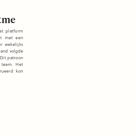
itme
et platform
het met een
r wekelijks
aand volgde
 Dit patroon
h team. Het
trueerd kon