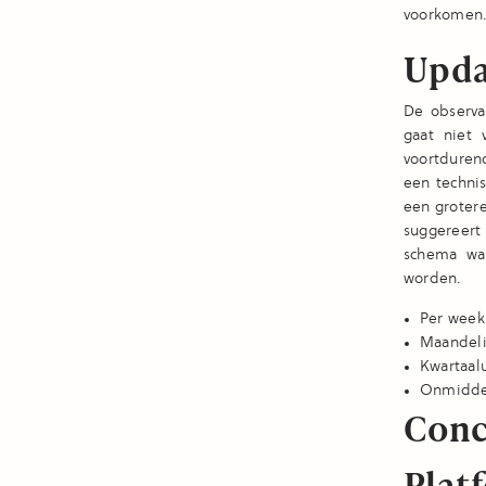
voorkomen
Upda
De observa
gaat niet 
voortduren
een techni
een grotere
suggereert
schema was
worden.
Per week 
Maandeli
Kwartaal
Onmiddell
Conc