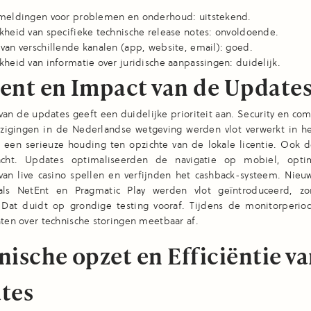
 meldingen voor problemen en onderhoud: uitstekend.
kheid van specifieke technische release notes: onvoldoende.
van verschillende kanalen (app, website, email): goed.
kheid van informatie over juridische aanpassingen: duidelijk.
ent en Impact van de Update
an de updates geeft een duidelijke prioriteit aan. Security en com
jzigingen in de Nederlandse wetgeving werden vlot verwerkt in he
t een serieuze houding ten opzichte van de lokale licentie. Ook 
acht. Updates optimaliseerden de navigatie op mobiel, optim
van live casino spellen en verfijnden het cashback-systeem. Nieu
als NetEnt en Pragmatic Play werden vlot geïntroduceerd, z
Dat duidt op grondige testing vooraf. Tijdens de monitorperi
hten over technische storingen meetbaar af.
nische opzet en Efficiëntie v
tes