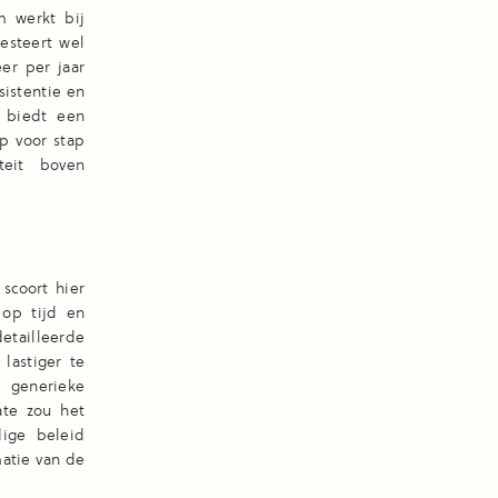
m werkt bij
esteert wel
eer per jaar
sistentie en
o biedt een
ap voor stap
teit boven
scoort hier
 op tijd en
etailleerde
 lastiger te
 generieke
ate zou het
dige beleid
matie van de