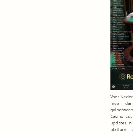
Voor Neder
meer dan
geloofwaar
Casino zes
updates, n
platform 