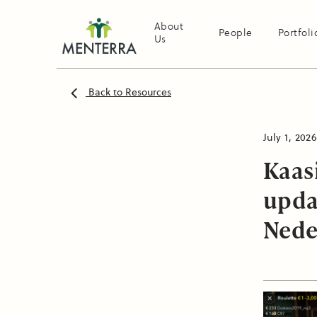
About
People
Portfoli
Us
Back to Resources
July 1, 2026
Kaas
upda
Nede