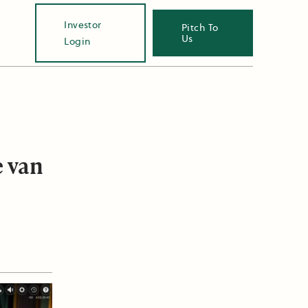
Investor
Pitch To
Us
Login
 van