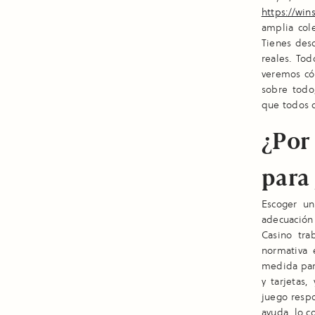
https://win
amplia col
Tienes desd
reales. Tod
veremos có
sobre todo
que todos 
¿Por
para
Escoger un
adecuación
Casino tra
normativa 
medida par
y tarjetas,
juego respo
ayuda, lo c