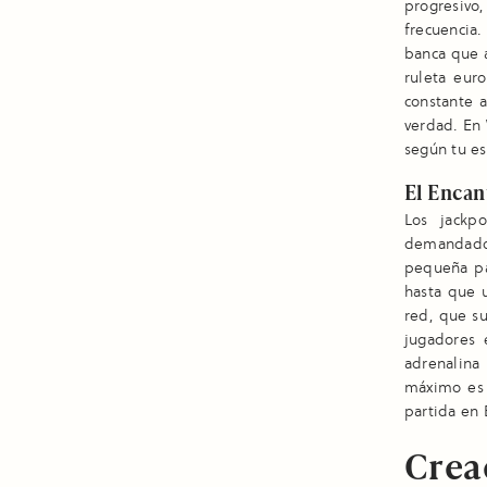
progresiv
frecuencia
banca que 
ruleta eur
constante a
verdad. En 
según tu est
El Encan
Los jackp
demandado
pequeña pa
hasta que u
red, que su
jugadores 
adrenalina
máximo es 
partida en 
Crea