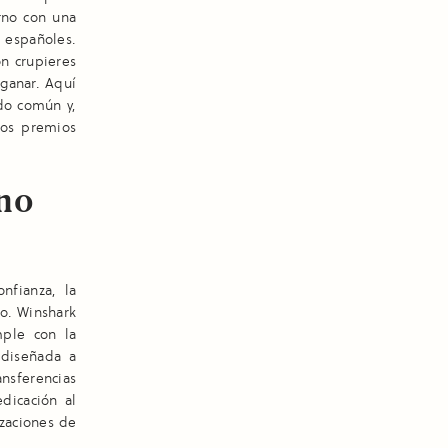
rno con una
 españoles.
on crupieres
 ganar. Aquí
do común y,
sos premios
ino
nfianza, la
o. Winshark
mple con la
 diseñada a
nsferencias
edicación al
izaciones de