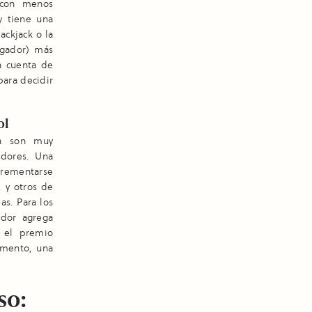
 con menos
y tiene una
ckjack o la
ugador) más
ia cuenta de
para decidir
ol
ña son muy
dores. Una
crementarse
, y otros de
as. Para los
ador agrega
r el premio
omento, una
so: