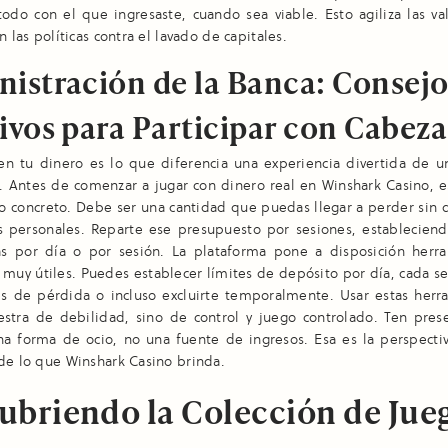
do con el que ingresaste, cuando sea viable. Esto agiliza las val
n las políticas contra el lavado de capitales.
istración de la Banca: Consejo
ivos para Participar con Cabeza
en tu dinero es lo que diferencia una experiencia divertida de un
. Antes de comenzar a jugar con dinero real en Winshark Casino, e
 concreto. Debe ser una cantidad que puedas llegar a perder sin 
as personales. Reparte ese presupuesto por sesiones, estableciend
s por día o por sesión. La plataforma pone a disposición herr
 muy útiles. Puedes establecer límites de depósito por día, cada 
es de pérdida o incluso excluirte temporalmente. Usar estas herr
stra de debilidad, sino de control y juego controlado. Ten pres
na forma de ocio, no una fuente de ingresos. Esa es la perspecti
de lo que Winshark Casino brinda.
ubriendo la Colección de Jue