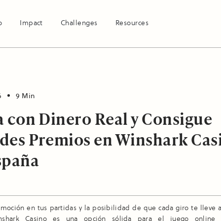
o
Impact
Challenges
Resources
6
9 Min
a con Dinero Real y Consigue
des Premios en Winshark Cas
spaña
moción en tus partidas y la posibilidad de que cada giro te lleve
nshark Casino es una opción sólida para el juego online