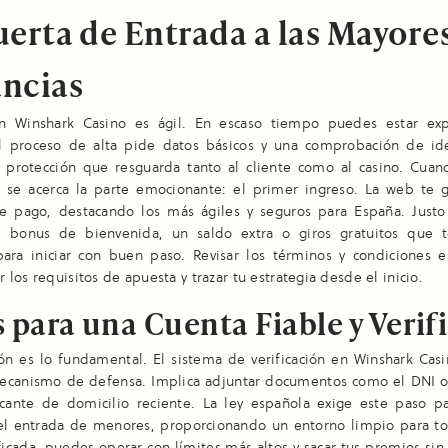
uerta de Entrada a las Mayore
ncias
 Winshark Casino es ágil. En escaso tiempo puedes estar ex
El proceso de alta pide datos básicos y una comprobación de id
 protección que resguarda tanto al cliente como al casino. Cuand
o, se acerca la parte emocionante: el primer ingreso. La web te g
 pago, destacando los más ágiles y seguros para España. Justo
el bonus de bienvenida, un saldo extra o giros gratuitos que
para iniciar con buen paso. Revisar los términos y condiciones es
los requisitos de apuesta y trazar tu estrategia desde el inicio.
 para una Cuenta Fiable y Verif
ón es lo fundamental. El sistema de verificación en Winshark Cas
canismo de defensa. Implica adjuntar documentos como el DNI o
ficante de domicilio reciente. La ley española exige este paso p
el entrada de menores, proporcionando un entorno limpio para to