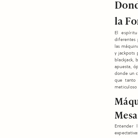
Dond
la F
El espírit
diferentes 
las máquina
y jackpots
blackjack, 
apuesta, ó
donde un cr
que tanto 
meticuloso 
Máqui
Mesa 
Entender l
expectativ