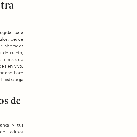
tra
cogida para
tulos, desde
s elaborados
 de ruleta,
s límites de
es en vivo,
ariedad hace
l estratega
os de
banca y tus
 de jackpot