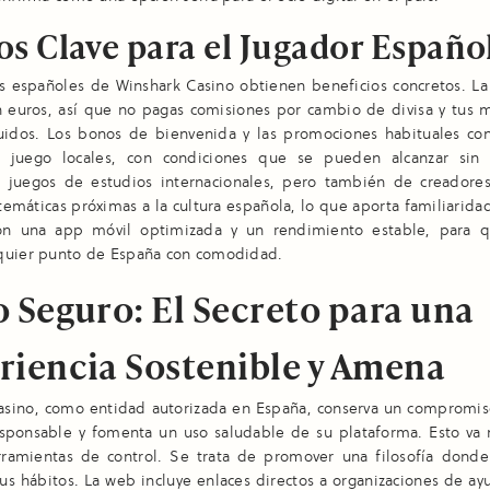
s Clave para el Jugador Españo
os españoles de Winshark Casino obtienen beneficios concretos. La
n euros, así que no pagas comisiones por cambio de divisa y tus 
uidos. Los bonos de bienvenida y las promociones habituales con
 juego locales, con condiciones que se pueden alcanzar sin
s juegos de estudios internacionales, pero también de creadore
 temáticas próximas a la cultura española, lo que aporta familiarida
on una app móvil optimizada y un rendimiento estable, para 
quier punto de España con comodidad.
o Seguro: El Secreto para una
riencia Sostenible y Amena
asino, como entidad autorizada en España, conserva un compromis
esponsable y fomenta un uso saludable de su plataforma. Esto va 
rramientas de control. Se trata de promover una filosofía donde
us hábitos. La web incluye enlaces directos a organizaciones de a