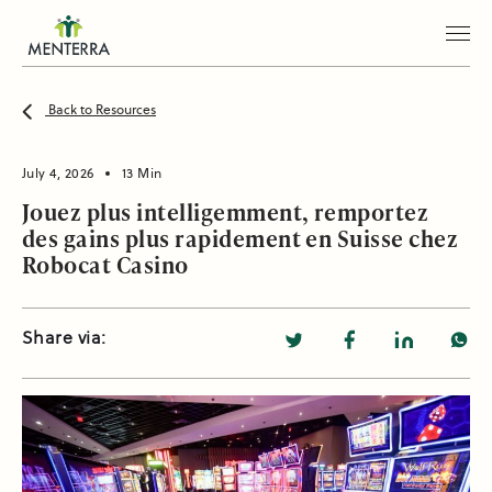
Back to Resources
July 4, 2026
13 Min
Jouez plus intelligemment, remportez
des gains plus rapidement en Suisse chez
Robocat Casino
Share via: