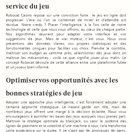
service du jeu
Robocat Casino repose sur une conviction forte : le jeu en ligne doit
progresser. L’ère où l’on se contentait de miser et d’attendre est
révolue. Notre credo ? Placer l’intelligence, à la fois celle de notre
technologie et celle que nous vous offrons, au cœur de chaque partie.
Nos algorithmes œuvrent pour adapter votre interface et vos
suggestions de jeux. Mais le vrai moteur, c’est vous. Nous vous
présentons des données claires, vos propres statistiques et des
fonctionnalités conçues pour faciliter vos choix. Prendre le contrôle,
maîtriser son budget au centime près, sélectionner des jeux dont on
maîtrise les mécanismes : voilà ce que signifie jouer plus malin. Le
concept Robocat découle de cette alliance entre une plateforme futée
et un joueur bien informé.
Optimiser vos opportunités avec les
bonnes stratégies de jeu
Adopter une approche plus intelligente, c’est forcément adopter une
certaine approche stratégique. Le hasard garde son rôle, mais de
nombreux jeux offrent une marge à la décision éclairée. Nous vous
encourageons à assimiler les bases des jeux auxquels vous prenez part.
Maîtriser la stratégie optimale au blackjack, ou saisir le système des
lignes de paiement et la volatilité d’une machine à sous, cela transforme
votre expérience sur la durée. Il ne s’agit pas de promesses de gains,