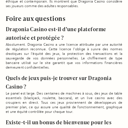
éthique et contemporain. Ils montrent que Dragonia Casino considère
ses joueurs comme des adultes responsables.
Foire aux questions
Dragonia Casino est-il d’une plateforme
autorisée et protégée ?
Absolument. Dragonia Casino a une licence attribuée par une autorité
de régulation reconnue. Cette licence l’oblige à suivre des normes
drastiques sur l’équité des jeux, la protection des transactions et la
sauvegarde de vos données personnelles. Le chiffrement de type
bancaire utilisé sur le site garantit que vos informations financières
demeurent confidentielles.
Quels de jeux puis-je trouver sur Dragonia
Casino ?
Le panel est large. Des centaines de machines à sous, des jeux de table
essentiels (blackjack, roulette, baccara), et un live casino avec des
croupiers en direct. Tous ces jeux proviennent de développeurs de
premier plan, ce qui assure une qualité de fonctionnement, graphique
et une équité contrôlée pour chaque tour.
Existe-t-il un bonus de bienvenue pour les