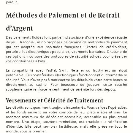
joueur.
Méthodes de Paiement et de Retrait
d’Argent
Des paiements fluides font partie indissociable d’une expérience réussie
de jeu. Dragonia Casino propose une gamme de méthodes de paiement
qui est adaptée aux habitudes françaises : cartes de crédit/débit,
portefeuilles électroniques populaires, virements bancaires. Chacune de
ces options incorpore des protocoles de sécurité solides pour préserver
vos coordonnées à l’abri.
La compatibilité avec PayPal, Skrill, Neteller ou Trustly est un atout
indéniable. Ces portefeuilles électroniques fonctionnent d’intermédiaire
sécurisé. Vous n’avez pas à transmettre les détails de votre carte bancaire
directement au casino. Pour beaucoup de joueurs, cette couche
supplémentaire renforce le sentiment de sérénité lors des dépôts.
Versements et Célérité de Traitement
Les dépôts sont quasiment toujours instantanés. Vous validez l’opération,
et les fonds arrivent sur votre compte de jeu, prêts à être utilisés. Le
montant minimum de dépôt est accessible, accessible au plus grand
nombre. Une étape, souvent minimisée, est cruciale : la vérification
d’identité. Elle peut sembler fastidieuse, mais elle préserve tout le
monde, vous le premier.