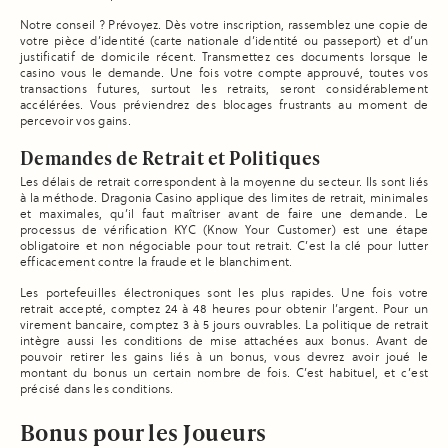
Notre conseil ? Prévoyez. Dès votre inscription, rassemblez une copie de
votre pièce d’identité (carte nationale d’identité ou passeport) et d’un
justificatif de domicile récent. Transmettez ces documents lorsque le
casino vous le demande. Une fois votre compte approuvé, toutes vos
transactions futures, surtout les retraits, seront considérablement
accélérées. Vous préviendrez des blocages frustrants au moment de
percevoir vos gains.
Demandes de Retrait et Politiques
Les délais de retrait correspondent à la moyenne du secteur. Ils sont liés
à la méthode. Dragonia Casino applique des limites de retrait, minimales
et maximales, qu’il faut maîtriser avant de faire une demande. Le
processus de vérification KYC (Know Your Customer) est une étape
obligatoire et non négociable pour tout retrait. C’est la clé pour lutter
efficacement contre la fraude et le blanchiment.
Les portefeuilles électroniques sont les plus rapides. Une fois votre
retrait accepté, comptez 24 à 48 heures pour obtenir l’argent. Pour un
virement bancaire, comptez 3 à 5 jours ouvrables. La politique de retrait
intègre aussi les conditions de mise attachées aux bonus. Avant de
pouvoir retirer les gains liés à un bonus, vous devrez avoir joué le
montant du bonus un certain nombre de fois. C’est habituel, et c’est
précisé dans les conditions.
Bonus pour les Joueurs