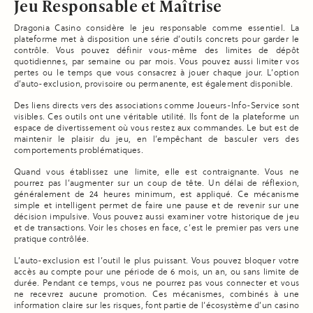
Jeu Responsable et Maîtrise
Dragonia Casino considère le jeu responsable comme essentiel. La
plateforme met à disposition une série d’outils concrets pour garder le
contrôle. Vous pouvez définir vous-même des limites de dépôt
quotidiennes, par semaine ou par mois. Vous pouvez aussi limiter vos
pertes ou le temps que vous consacrez à jouer chaque jour. L’option
d’auto-exclusion, provisoire ou permanente, est également disponible.
Des liens directs vers des associations comme Joueurs-Info-Service sont
visibles. Ces outils ont une véritable utilité. Ils font de la plateforme un
espace de divertissement où vous restez aux commandes. Le but est de
maintenir le plaisir du jeu, en l’empêchant de basculer vers des
comportements problématiques.
Quand vous établissez une limite, elle est contraignante. Vous ne
pourrez pas l’augmenter sur un coup de tête. Un délai de réflexion,
généralement de 24 heures minimum, est appliqué. Ce mécanisme
simple et intelligent permet de faire une pause et de revenir sur une
décision impulsive. Vous pouvez aussi examiner votre historique de jeu
et de transactions. Voir les choses en face, c’est le premier pas vers une
pratique contrôlée.
L’auto-exclusion est l’outil le plus puissant. Vous pouvez bloquer votre
accès au compte pour une période de 6 mois, un an, ou sans limite de
durée. Pendant ce temps, vous ne pourrez pas vous connecter et vous
ne recevrez aucune promotion. Ces mécanismes, combinés à une
information claire sur les risques, font partie de l’écosystème d’un casino