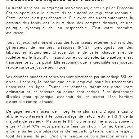
La sûreté n’est pas un argument marketing ici, c’est un pilier. Dragonia
Casino opère sous le autorité d’une autorité de régulation reconnue.
Cette licence n’est pas décorative. Elle exige des audits autonomes, la
garantie des fonds des joueurs dans des comptes distincts, et une
politique dynamique de jeu responsable. C’est votre première
assurance.
Tous les jeux, notamment ceux des fournisseurs externes, utilisent des
générateurs de nombres aléatoires (RNG) homologués par des
laboratoires autonomes. Chaque donne de carte, chaque arrêt de
roulette est le fruit d’un hasard pur et contrôlable. La plateforme est
transparente sur ce point. Elle reconnaît que la crédibilité des joueurs
repose sur cette justice technique.
Vos données privées et bancaires sont protégées par un codage SSL de
niveau financier, le même que celui employé pour les transactions
financières en ligne. Toutes les données transmises entre votre
ordinateur et les serveurs du casino sont codées. Elles deviennent
illisibles pour quiconque essaierait de les pirater. Une barrière
essentielle contre la fraude.
L’engagement en faveur de l’intégrité va plus avant. Dragonia Casino
affiche volontairement le pourcentage de retour estimé (RTP) de la
majorité de ses jeux. Maîtriser le RTP d’une machine à sous, souvent
entre 94% et 97%, vous permet à faire un choix informé. Cela vous
informe sur les possibilités de rendement à long terme, dans le respect
total des aléas du jeu. C’est une marque de considération envers le