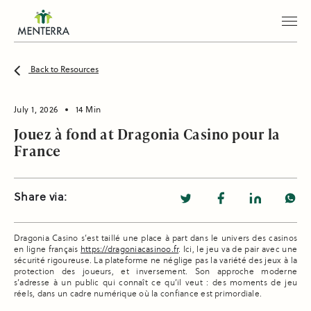
Back to Resources
July 1, 2026
14 Min
Jouez à fond at Dragonia Casino pour la
France
Share via:
Dragonia Casino s’est taillé une place à part dans le univers des casinos
en ligne français
https://dragoniacasinoo.fr
. Ici, le jeu va de pair avec une
sécurité rigoureuse. La plateforme ne néglige pas la variété des jeux à la
protection des joueurs, et inversement. Son approche moderne
s’adresse à un public qui connaît ce qu’il veut : des moments de jeu
réels, dans un cadre numérique où la confiance est primordiale.