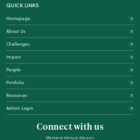
QUICK LINKS
Homepage
About Us
Challenges
Impact
People
Portfolio
Resources
Admin Login
Connect with us
Menterra Venture Advisors