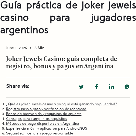
Guía práctica de joker jewels
casino para jugadores
argentinos
Back to Resources
June 1, 2026
6 Min
Joker Jewels Casino: guía completa de
registro, bonos y pagos en Argentina
Share via:
¿Qué es joker jewels casino y por qué está ganando popularidad?
Registro paso a paso y verificación de identidad
Bonos de bienvenida y requisitos de apuesta
Consejos para cumplir los requisitos
Métodos de pago disponibles en Argentina
Experiencia móvil y aplicación para Android/iOS
Seguridad, licencia y juego responsable