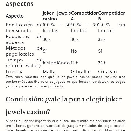
aspectos
joker jewels
Competidor
Competidor
Aspecto
casino
A
B
Bonificación de
100 % + 50
50 % + 30
150 % sin
bienvenida
tiradas
tiradas
tiradas
Requisitos de
30×
40×
35×
apuesta
Métodos de
Sí
No
Sí
pago locales
Tiempo de
Instantáneo
12 h
24 h
retiro (e‑wallet)
Licencia
Malta
Gibraltar
Curazao
Esta tabla muestra por qué joker jewels casino puede resultar una
opción más atractiva para los jugadores que buscan rapidez en los pagos
y un paquete de bonos equilibrado.
Conclusión: ¿vale la pena elegir joker
jewels casino?
Si sos un jugador argentino que busca una plataforma con buen balance
entre bonos generosos, variedad de juegos y métodos de pago locales,
joker jewels casino cumple con esos requisitos. La combinación de