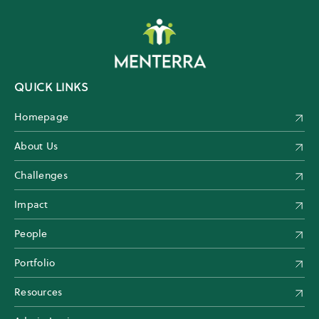
QUICK LINKS
Homepage
About Us
Challenges
Impact
People
Portfolio
Resources