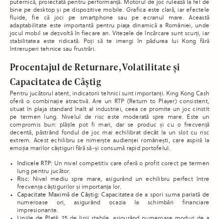
puternică, proiectată pentru performanță. Motorul de joc rulează la fel de
bine pe desktop și pe dispozitive mobile. Grafica este clară, iar efectele
fluide, fie că joci pe smartphone sau pe ecranul mare. Această
adaptabilitate este importantă pentru piața dinamică a României, unde
jocul mobil se dezvoltă în fiecare an. Vitezele de încărcare sunt scurți, iar
stabilitatea este ridicată. Poți să te imergi în pădurea lui Kong fără
întreruperi tehnice sau frustrări.
Procentajul de Returnare, Volatilitate și
Capacitatea de Câștig
Pentru jucătorul atent, indicatorii tehnici sunt importanți. King Kong Cash
oferă o combinație atractivă. Are un RTP (Return to Player) consistent,
situat în plaja standard înalt al industriei, ceea ce promite un joc cinstit
pe termen lung. Nivelul de risc este moderată spre mare. Este un
compromis bun: plățile pot fi mari, dar se produc și cu o frecvență
decentă, păstrând fondul de joc mai echilibrat decât la un slot cu risc
extrem. Acest echilibru se nimerște audienței românești, care aspiră la
emoția marilor câștiguri fără să-și consumă rapid portofelul.
Indicele RTP:
Un nivel competitiv care oferă o profit corect pe termen
lung pentru jucător.
Risc:
Nivel mediu spre mare, asigurând un echilibru perfect între
frecvența câștigurilor și importanța lor.
Capacitate Maximă de Câștig:
Capacitatea de a spori suma pariată de
numeroase ori, asigurând ocazia la schimbări financiare
impresionante.
Liniile de Plată:
25 de linii stabile, asigurând numeroase moduri de a