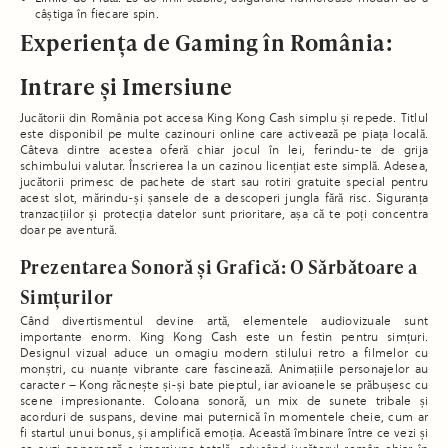
câștiga în fiecare spin.
Experiența de Gaming în România:
Intrare și Imersiune
Jucătorii din România pot accesa King Kong Cash simplu și repede. Titlul
este disponibil pe multe cazinouri online care activează pe piața locală.
Câteva dintre acestea oferă chiar jocul în lei, ferindu-te de grija
schimbului valutar. Înscrierea la un cazinou licențiat este simplă. Adesea,
jucătorii primesc de pachete de start sau rotiri gratuite special pentru
acest slot, mărindu-și șansele de a descoperi jungla fără risc. Siguranța
tranzacțiilor și protecția datelor sunt prioritare, așa că te poți concentra
doar pe aventură.
Prezentarea Sonoră și Grafică: O Sărbătoare a
Simțurilor
Când divertismentul devine artă, elementele audiovizuale sunt
importante enorm. King Kong Cash este un festin pentru simțuri.
Designul vizual aduce un omagiu modern stilului retro a filmelor cu
monștri, cu nuanțe vibrante care fascinează. Animațiile personajelor au
caracter – Kong răcnește și-și bate pieptul, iar avioanele se prăbușesc cu
scene impresionante. Coloana sonoră, un mix de sunete tribale și
acorduri de suspans, devine mai puternică în momentele cheie, cum ar
fi startul unui bonus, și amplifică emoția. Această îmbinare între ce vezi și