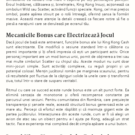
Eroul îndrăzneț, călătoarea și, bineînțeles, King Kong însuși, acționează ca
simboluri Wild sau Scatter, activând funcții speciale. Kong, cel mai prețios
simbol, poate apărea stivuit pe o rolă întreagă, oferind șansa la formări
masive. Această mare atenție la detalii creează ca fiecare rotire să fie o
piesă a narațiunii care se derulează pe ecranul tău.
Mecanicile Bonus care Electrizează Jocul
Dacă jocul de bază este antrenant, funcțiile bonus ale lui King Kong Cash
sunt electrizante. Ele modifică o sesiune standard într-o călătorie cu
premii importante și îți oferă impresia că ești un participant activ. Orice
personaj important are un mod bonus unic, pornit de obținerea a trei sau
mai multe simboluri Scatter cu chipul său. Aceste moduri nu sunt doar
mini-jocuri simple. Sunt activități complexe, cu reguli proprii și un
potențial colosal. Mențin jucătorul român pe marginea scaunului, pentru
că rezultatele pot fluctua de la câștiguri solide la unele care-ți transformă
ziua, totul într-o stare de suspans veritabil.
Ritmul cu care se succed aceste runde bonus este un alt punct forte. Ea
elimină senzația de monotonie și oferă recompense constante pe
parcursul unei sesiuni. Pentru comunitatea din România, care prețuiește
transparența și șansele reale, această structură bonus generoasă este un
mare atu. Percepi că efortul este răsplătit și că maimuța gigant este de
partea jucătorului. Interacțiunea din aceste runde, cum ar fi să alegi un
avion de atac sau un obiect pentru a-l ajuta pe Kong, adaugă un strat
tactic. Face experiența mai complexă decât simpla apăsare a unui buton.