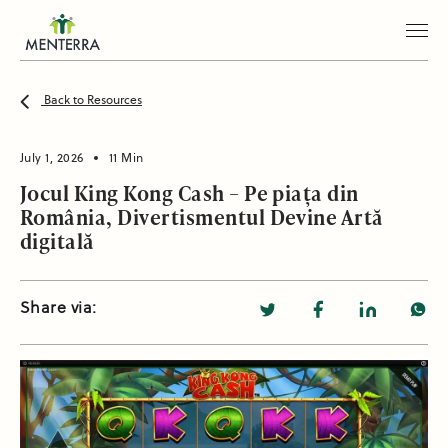
Back to Resources
July 1, 2026
11 Min
Jocul King Kong Cash – Pe piața din
România, Divertismentul Devine Artă
digitală
Share via: