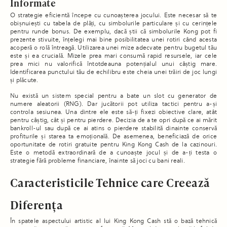
Informate
O strategie eficientă începe cu cunoașterea jocului. Este necesar să te
obișnuiești cu tabela de plăți, cu simbolurile particulare și cu cerințele
pentru runde bonus. De exemplu, dacă știi că simbolurile Kong pot fi
prezente stivuite, înțelegi mai bine posibilitatea unei rotiri când acesta
acoperă o rolă întreagă. Utilizarea unei mize adecvate pentru bugetul tău
este și ea crucială. Mizele prea mari consumă rapid resursele, iar cele
prea mici nu valorifică întotdeauna potențialul unui câștig mare.
Identificarea punctului tău de echilibru este cheia unei trăiri de joc lungi
și plăcute.
Nu există un sistem special pentru a bate un slot cu generator de
numere aleatorii (RNG). Dar jucătorii pot utiliza tactici pentru a-și
controla sesiunea. Una dintre ele este să-ți fixezi obiective clare, atât
pentru câștig, cât și pentru pierdere. Decizia de a te opri după ce ai mărit
bankroll-ul sau după ce ai atins o pierdere stabilită dinainte conservă
profiturile și starea ta emoțională. De asemenea, beneficiază de orice
oportunitate de rotiri gratuite pentru King Kong Cash de la cazinouri.
Este o metodă extraordinară de a cunoaște jocul și de a-ți testa o
strategie fără probleme financiare, înainte să joci cu bani reali.
Caracteristicile Tehnice care Creează
Diferența
În spatele aspectului artistic al lui King Kong Cash stă o bază tehnică