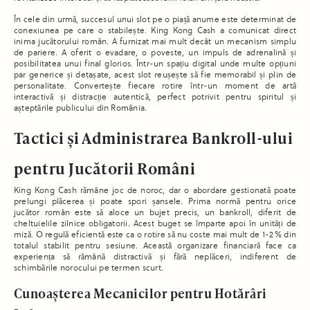
În cele din urmă, succesul unui slot pe o piață anume este determinat de
conexiunea pe care o stabilește. King Kong Cash a comunicat direct
inima jucătorului român. A furnizat mai mult decât un mecanism simplu
de pariere. A oferit o evadare, o poveste, un impuls de adrenalină și
posibilitatea unui final glorios. Într-un spațiu digital unde multe opțiuni
par generice și detașate, acest slot reușește să fie memorabil și plin de
personalitate. Convertește fiecare rotire într-un moment de artă
interactivă și distracție autentică, perfect potrivit pentru spiritul și
așteptările publicului din România.
Tactici și Administrarea Bankroll-ului
pentru Jucătorii Români
King Kong Cash rămâne joc de noroc, dar o abordare gestionată poate
prelungi plăcerea și poate spori șansele. Prima normă pentru orice
jucător român este să aloce un bujet precis, un bankroll, diferit de
cheltuielile zilnice obligatorii. Acest buget se împarte apoi în unități de
miză. O regulă eficientă este ca o rotire să nu coste mai mult de 1-2% din
totalul stabilit pentru sesiune. Această organizare financiară face ca
experiența să rămână distractivă și fără neplăceri, indiferent de
schimbările norocului pe termen scurt.
Cunoașterea Mecanicilor pentru Hotărâri