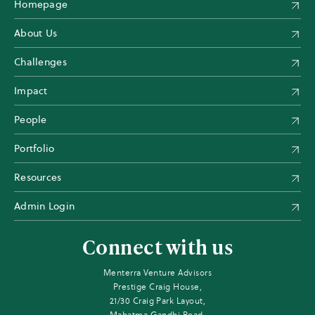
Homepage
About Us
Challenges
Impact
People
Portfolio
Resources
Admin Login
Connect with us
Menterra Venture Advisors
Prestige Craig House,
21/30 Craig Park Layout,