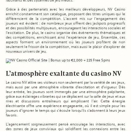
fascinants et des systèmes de jeu inédits.
Grâce à des partenariats avec les meilleurs développeurs, NV Casino
enrichit constamment son catalogue, proposant des titres uniques qui le
différencient de la compétition. L’accent mis sur l’engagement des
joueurs est évident : de nombreux jeux offrent des jackpots progressifs
et des possibilités multijoueurs, encourageant les interactions sociales et
l’excitation. De plus, le casino organise des événements thématiques et
des compétitions, enrichissant ainsi l’expérience de jeu. Ensemble, ces
aspects forment un environnement où les joueurs profitent de non
seulement le frisson de la compétition, mais aussi le plaisir d’explorer de
nouveaux univers de jeu.
L’atmosphère exaltante du casino NV
Le casino NV attire ses visiteurs non seulement par la variété de ses jeux,
mais aussi par une atmosphère vibrante d’excitation et d’vigueur. Dès
leur entrée, les joueurs sont immergés par une atmosphère palpitante,
grâce aux éclairages vibrantes qui se déplacent sur la salle de jeux et aux
rires et discussions entraîneurs qui emplissent l’air. Cette énergie
électrisante offre une expérience engageante, où il est simple pour les
joueurs d’ignorer le temps qui s’écoule lorsqu’ils s’adonnent à leurs jeux
favoris.
L’agencement soigneusement pensé encourage les interactions, avec
des zones de jeux conviviaux qui solidifient les connexions entre les