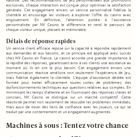
valorisé. Des recommandations de jeu personnalisées aux promotions
exclusives, chaque interaction est conçue pour optimiser la satisfaction
générale. Cet engagement envers un service personnalisé fidélise la
clientèle et encourage les visiteurs à explorer l’offre du casino avec
engouement. En définitive, l’attention portée à l’assistance
personnalisée par NV Casino le différencie et rend le parcours de
chaque visiteur unique, plaisant et mémorable.
Délais de réponse rapides
Un service client efficace repose sur la capacité à répondre rapidement
aux demandes et aux besoins, et ce principe est appliqué avec succès
chez NV Casino en France. Le casino accorde une grande importance à
la rapidité des réponses, garantissant ainsi à ses clients une assistance au
moment où ils en ont le plus besoin. Cet engagement envers une
communication réactive améliore non seulement l’expérience de jeu,
mais fidélise également la clientèle. L’équipe d’assistance dédiée est
formée pour traiter efficacement toutes sortes de problèmes, des
dysfonctionnements techniques aux questions relatives aux comptes. En
minimisant les temps d’attente et en fournissant des réponses claires et
concises, NV Casino se distingue sur un marché compétitif. Cette
réactivité permet non seulement de résoudre les problèmes immédiats,
mais aussi de tisser des liens de confiance avec les joueurs, ce qui se
traduit par une contentement et un engagement augmentés.
Machines à sous : Tentez votre chance