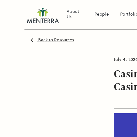
About
People
Portfoli
Us
Back to Resources
July 4, 202
Casi
Casin