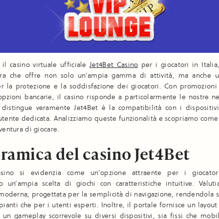
il casino virtuale ufficiale
Jet4Bet Casino
per i giocatori in Itali
ura che offre non solo un’ampia gamma di attività, ma anche
r la protezione e la soddisfazione dei giocatori. Con promozioni 
zioni bancarie, il casino risponde a particolarmente le nostre n
distingue veramente Jet4Bet è la compatibilità con i dispositivi
utente dedicata. Analizziamo queste funzionalità e scopriamo com
vventura di giocare.
ramica del casino Jet4Bet
sino si evidenzia come un’opzione attraente per i giocatori
 un’ampia scelta di giochi con caratteristiche intuitive. Valut
 moderna, progettata per la semplicità di navigazione, rendendola 
pianti che per i utenti esperti. Inoltre, il portale fornisce un layou
un gameplay scorrevole su diversi dispositivi, sia fissi che mobil