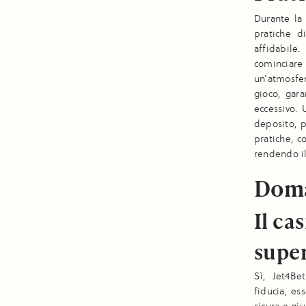
Durante la
pratiche d
affidabile
cominciare 
un’atmosfe
gioco, gara
eccessivo. 
deposito, p
pratiche, c
rendendo il
Doma
Il ca
super
Sì, Jet4Be
fiducia, es