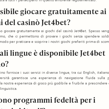
usta a tutti i partecipanti in questo ambiente regolamentato.
sibile giocare gratuitamente ai
i del casinò Jet4bet?
o giocare gratuitamente ai giochi del casinò Jet4Bet. Spesso ven
emo, che ci permettono di provare i giochi senza spendere soldi
modo per praticare e scoprire i nostri giochi preferiti prima di sco
ali lingue è disponibile Jet4bet
no?
ino fornisce i suoi servizi in diverse lingue, tra cui English, italian
ersità garantisce una esperienza di navigazione fluida sulla p
 la nostra esperienza di gioco più godibile e fruibile a prescindere 
linguistica.
ono programmi fedeltà per i