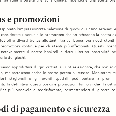
a sia sulla diversità che sulla qualità, facendone una scelta pre
s e promozioni
splorato l’impressionante selezione di giochi di Casinò Jet4Bet, è
considerare i bonus e le promozioni che arricchiscono la nostra e
Bet offre diversi bonus allettanti, tra cui bonus per nuovi utenti
 promozioni continue per gli utenti più affezionati. Questi incen
notevolmente il nostro bankroll e darci ulteriori possibilità pe
eria dei giochi.
ssiamo approfittare di giri gratuiti su slot selezionate, che non so
o, ma accrescono anche le nostre potenziali vincite. Monitorare 
ioni stagionali e gli eventi speciali può portare a premi 
ti. In definitiva, questi bonus e promozioni fanno sì che il nost
4Bet più piacevole e soddisfacente, permettendoci di giocare c
di di pagamento e sicurezza