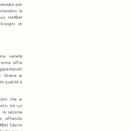
avanzate per
antendoci la
sso, Jet4Bet
 bisogni di
na varietà
forma offre
 garantendo
. Grazie ai
ta qualità e
adici che ai
olo, tra cui
, la sezione
e, offrendo
t4Bet Casino