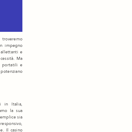
a, troveremo
 un impegno
allettanti e
ecessità. Ma
 portatili e
e potenziano
 in Italia,
iamo la sua
semplice sia
t responsivo,
e. Il casino