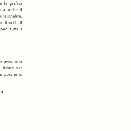
 la grafica
tta anche il
unzionalità.
a libertà di
per tutti i
ra avventura
e fidata per
sa possiamo
ta