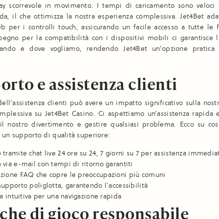
y scorrevole in movimento. I tempi di caricamento sono veloci e
da, il che ottimizza la nostra esperienza complessiva. Jet4Bet ada
b per i controlli touch, assicurando un facile accesso a tutte le f
gno per la compatibilità con i dispositivi mobili ci garantisce l
ando e dove vogliamo, rendendo Jet4Bet un’opzione pratica 
rto e assistenza clienti
dell’assistenza clienti può avere un impatto significativo sulla nost
mplessiva su Jet4Bet Casino. Ci aspettiamo un’assistenza rapida 
 il nostro divertimento e gestire qualsiasi problema. Ecco su co
 un supporto di qualità superiore:
tramite chat live 24 ore su 24, 7 giorni su 7 per assistenza immedia
via e-mail con tempi di ritorno garantiti
zione FAQ che copre le preoccupazioni più comuni
upporto poliglotta, garantendo l’accessibilità
ia intuitiva per una navigazione rapida
iche di gioco responsabile