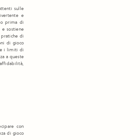
tenti sulle
ivertente e
ro prima di
e e sostiene
pratiche di
oni di gioco
 i limiti di
nza a queste
ffidabilità,
ecipare con
nza di gioco