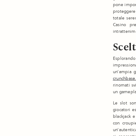
pone import
proteggere 
totale sere
Casino pre
intrattenim
Scelt
Esplorand
impression
un’ampia g
crunchbase
rinomati sv
un gamepla
Le slot son
giocatori e
blackjack e
con croupi
un’autentic