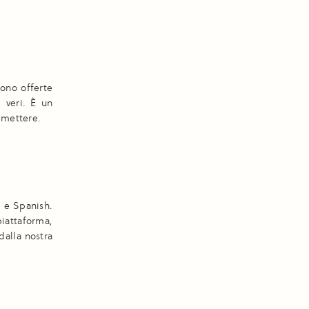
gono offerte
 veri. È un
mmettere.
o e Spanish.
iattaforma,
dalla nostra