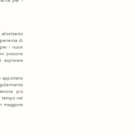
ferita per i
 altrettanto
sperienza di
 per i nuovi
tivi possono
r esplorare
lo apportano
regolarmente
ancora più
ro tempo nel
on maggiore