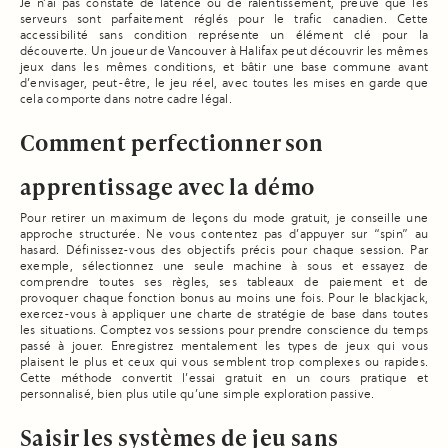
Je n’ai pas constaté de latence ou de ralentissement, preuve que les
serveurs sont parfaitement réglés pour le trafic canadien. Cette
accessibilité sans condition représente un élément clé pour la
découverte. Un joueur de Vancouver à Halifax peut découvrir les mêmes
jeux dans les mêmes conditions, et bâtir une base commune avant
d’envisager, peut-être, le jeu réel, avec toutes les mises en garde que
cela comporte dans notre cadre légal.
Comment perfectionner son
apprentissage avec la démo
Pour retirer un maximum de leçons du mode gratuit, je conseille une
approche structurée. Ne vous contentez pas d’appuyer sur “spin” au
hasard. Définissez-vous des objectifs précis pour chaque session. Par
exemple, sélectionnez une seule machine à sous et essayez de
comprendre toutes ses règles, ses tableaux de paiement et de
provoquer chaque fonction bonus au moins une fois. Pour le blackjack,
exercez-vous à appliquer une charte de stratégie de base dans toutes
les situations. Comptez vos sessions pour prendre conscience du temps
passé à jouer. Enregistrez mentalement les types de jeux qui vous
plaisent le plus et ceux qui vous semblent trop complexes ou rapides.
Cette méthode convertit l’essai gratuit en un cours pratique et
personnalisé, bien plus utile qu’une simple exploration passive.
Saisir les systèmes de jeu sans