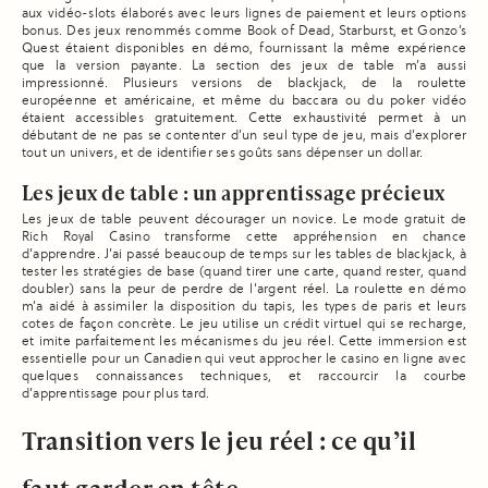
aux vidéo-slots élaborés avec leurs lignes de paiement et leurs options
bonus. Des jeux renommés comme Book of Dead, Starburst, et Gonzo’s
Quest étaient disponibles en démo, fournissant la même expérience
que la version payante. La section des jeux de table m’a aussi
impressionné. Plusieurs versions de blackjack, de la roulette
européenne et américaine, et même du baccara ou du poker vidéo
étaient accessibles gratuitement. Cette exhaustivité permet à un
débutant de ne pas se contenter d’un seul type de jeu, mais d’explorer
tout un univers, et de identifier ses goûts sans dépenser un dollar.
Les jeux de table : un apprentissage précieux
Les jeux de table peuvent décourager un novice. Le mode gratuit de
Rich Royal Casino transforme cette appréhension en chance
d’apprendre. J’ai passé beaucoup de temps sur les tables de blackjack, à
tester les stratégies de base (quand tirer une carte, quand rester, quand
doubler) sans la peur de perdre de l’argent réel. La roulette en démo
m’a aidé à assimiler la disposition du tapis, les types de paris et leurs
cotes de façon concrète. Le jeu utilise un crédit virtuel qui se recharge,
et imite parfaitement les mécanismes du jeu réel. Cette immersion est
essentielle pour un Canadien qui veut approcher le casino en ligne avec
quelques connaissances techniques, et raccourcir la courbe
d’apprentissage pour plus tard.
Transition vers le jeu réel : ce qu’il