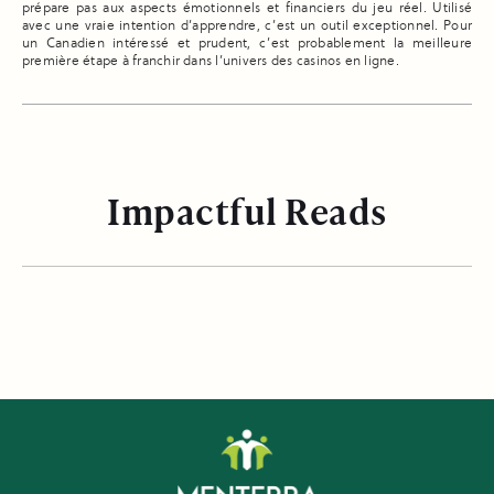
prépare pas aux aspects émotionnels et financiers du jeu réel. Utilisé
avec une vraie intention d’apprendre, c’est un outil exceptionnel. Pour
un Canadien intéressé et prudent, c’est probablement la meilleure
première étape à franchir dans l’univers des casinos en ligne.
Impactful Reads