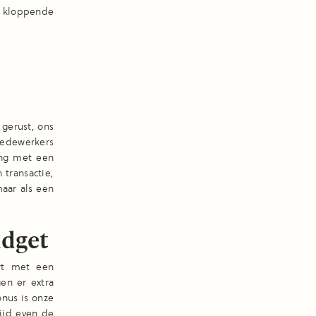
et kloppende
gerust, ons
medewerkers
ring met een
transactie,
maar als een
udget
art met een
gen er extra
nus is onze
tijd even de