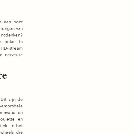
is een bont
 brengen van
n nadenken?
en poker in
en HD-stream
de nerveuze
re
Dit zijn de
 memorabele
 eenvoud en
Roulette en
iek. In het
-wheels die