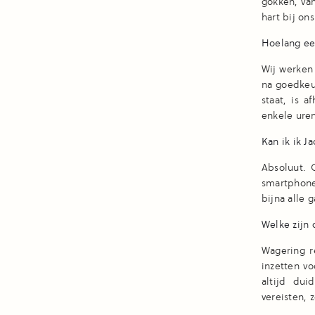
gokken, van
hart bij on
Hoelang een
Wij werken 
na goedkeur
staat, is a
enkele uren
Kan ik ik J
Absoluut. 
smartphone
bijna alle 
Welke zijn
Wagering r
inzetten vo
altijd dui
vereisten, 