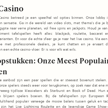
 Casino
 Casino betreed je een speelhal vol opties binnen. Onze lobby 
an sensatie. Ga in de wereld van video slots, met thema’s die je
gypte naar verre planeten, vol free spins en jackpots. Houd je va
iment tafelspellen heeft alles: blackjack, roulette, baccarat 
arianten. En voor de echte sfeer ga je naar het live casino. Via e
 met professionele dealers, je kunt chatten en je ervaart 
n een echte casino-vloer. Er is voor elk wat wils.
opstukken: Onze Meest Populai
en
te aanbod zijn een paar spellen die er steevast bovenuit steken. 
r onze spelers steeds weer voor terugkomen, op zoek naar dat ene
rweeg tijdloze klassiekers als Starburst en Book of Dead. Hun
n blijven spelers boeien. Bij de tafelspellen zijn European 
Multihand populair vanwege de mooie balans tussen geluk en tact
o zijn het Live Lightning Roulette en de levendige Game Show