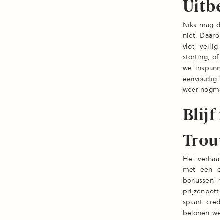
Uitb
Niks mag d
niet. Daaro
vlot, veil
storting, o
we inspann
eenvoudig: 
weer nogma
Blijf
Trou
Het verhaa
met een co
bonussen 
prijzenpot
spaart cre
belonen we