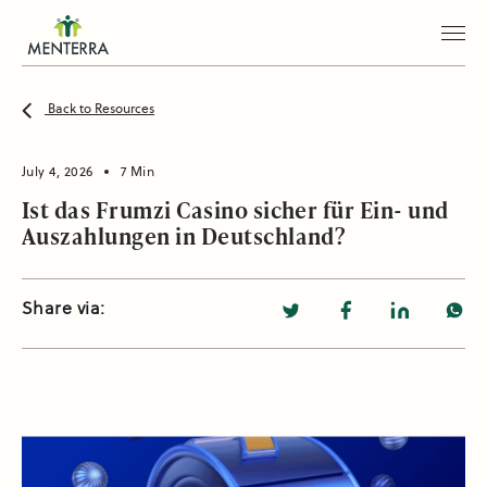
Back to Resources
July 4, 2026
7 Min
Ist das Frumzi Casino sicher für Ein- und
Auszahlungen in Deutschland?
Share via: