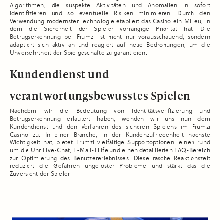
Algorithmen, die suspekte Aktivitäten und Anomalien in sofort
identifizieren und so eventuelle Risiken minimieren. Durch den
Verwendung modernster Technologie etabliert das Casino ein Milieu, in
dem die Sicherheit der Spieler vorrangige Priorität hat. Die
Betrugserkennung bei Frumzi ist nicht nur vorausschauend, sondern
adaptiert sich aktiv an und reagiert auf neue Bedrohungen, um die
Unversehrtheit der Spielgeschäfte zu garantieren.
Kundendienst und
verantwortungsbewusstes Spielen
Nachdem wir die Bedeutung von Identitätsverifizierung und
Betrugserkennung erläutert haben, wenden wir uns nun dem
Kundendienst und den Verfahren des sicheren Spielens im Frumzi
Casino zu. In einer Branche, in der Kundenzufriedenheit höchste
Wichtigkeit hat, bietet Frumzi vielfältige Supportoptionen: einen rund
um die Uhr Live-Chat, E-Mail-Hilfe und einen detaillierten
FAQ-Bereich
zur Optimierung des Benutzererlebnisses. Diese rasche Reaktionszeit
reduziert die Gefahren ungelöster Probleme und stärkt das die
Zuversicht der Spieler.