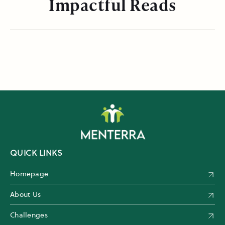
Impactful Reads
QUICK LINKS
Homepage
About Us
Challenges