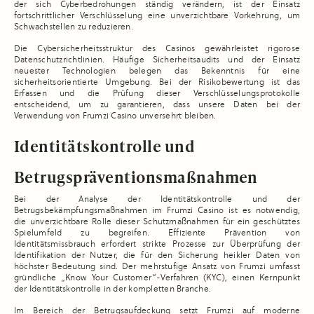
der sich Cyberbedrohungen ständig verändern, ist der Einsatz
fortschrittlicher Verschlüsselung eine unverzichtbare Vorkehrung, um
Schwachstellen zu reduzieren.
Die Cybersicherheitsstruktur des Casinos gewährleistet rigorose
Datenschutzrichtlinien. Häufige Sicherheitsaudits und der Einsatz
neuester Technologien belegen das Bekenntnis für eine
sicherheitsorientierte Umgebung. Bei der Risikobewertung ist das
Erfassen und die Prüfung dieser Verschlüsselungsprotokolle
entscheidend, um zu garantieren, dass unsere Daten bei der
Verwendung von Frumzi Casino unversehrt bleiben.
Identitätskontrolle und
Betrugspräventionsmaßnahmen
Bei der Analyse der Identitätskontrolle und der
Betrugsbekämpfungsmaßnahmen im Frumzi Casino ist es notwendig,
die unverzichtbare Rolle dieser Schutzmaßnahmen für ein geschütztes
Spielumfeld zu begreifen. Effiziente Prävention von
Identitätsmissbrauch erfordert strikte Prozesse zur Überprüfung der
Identifikation der Nutzer, die für den Sicherung heikler Daten von
höchster Bedeutung sind. Der mehrstufige Ansatz von Frumzi umfasst
gründliche „Know Your Customer“-Verfahren (KYC), einen Kernpunkt
der Identitätskontrolle in der kompletten Branche.
Im Bereich der Betrugsaufdeckung setzt Frumzi auf moderne