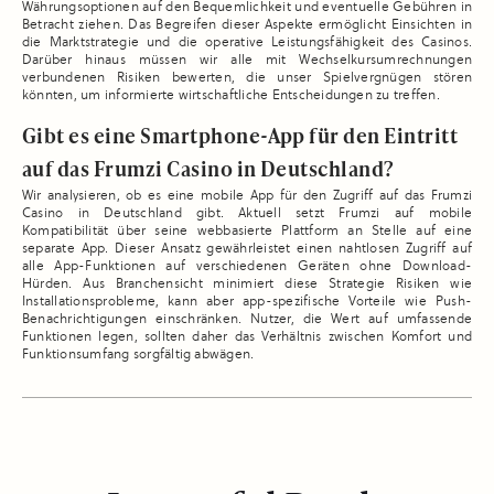
Währungsoptionen auf den Bequemlichkeit und eventuelle Gebühren in
Betracht ziehen. Das Begreifen dieser Aspekte ermöglicht Einsichten in
die Marktstrategie und die operative Leistungsfähigkeit des Casinos.
Darüber hinaus müssen wir alle mit Wechselkursumrechnungen
verbundenen Risiken bewerten, die unser Spielvergnügen stören
könnten, um informierte wirtschaftliche Entscheidungen zu treffen.
Gibt es eine Smartphone-App für den Eintritt
auf das Frumzi Casino in Deutschland?
Wir analysieren, ob es eine mobile App für den Zugriff auf das Frumzi
Casino in Deutschland gibt. Aktuell setzt Frumzi auf mobile
Kompatibilität über seine webbasierte Plattform an Stelle auf eine
separate App. Dieser Ansatz gewährleistet einen nahtlosen Zugriff auf
alle App-Funktionen auf verschiedenen Geräten ohne Download-
Hürden. Aus Branchensicht minimiert diese Strategie Risiken wie
Installationsprobleme, kann aber app-spezifische Vorteile wie Push-
Benachrichtigungen einschränken. Nutzer, die Wert auf umfassende
Funktionen legen, sollten daher das Verhältnis zwischen Komfort und
Funktionsumfang sorgfältig abwägen.