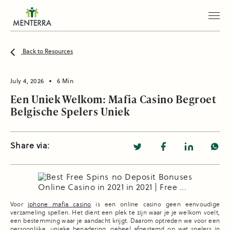
Back to Resources
July 4, 2026
6 Min
Een Uniek Welkom: Mafia Casino Begroet
Belgische Spelers Uniek
Share via:
Voor
iphone mafia casino
is een online casino geen eenvoudige
verzameling spellen. Het dient een plek te zijn waar je je welkom voelt,
een bestemming waar je aandacht krijgt. Daarom optreden we voor een
persoonlijke, unieke benadering, geheel afgestemd op wat spelers in