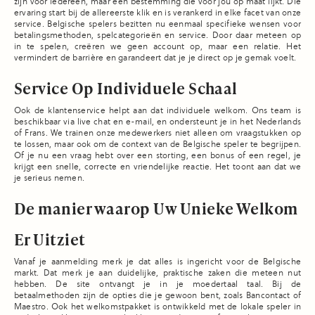
zijn voor iedereen, maar een bestemming die voor jou op maat lijkt. Die
ervaring start bij de allereerste klik en is verankerd in elke facet van onze
service. Belgische spelers bezitten nu eenmaal specifieke wensen voor
betalingsmethoden, spelcategorieën en service. Door daar meteen op
in te spelen, creëren we geen account op, maar een relatie. Het
vermindert de barrière en garandeert dat je je direct op je gemak voelt.
Service Op Individuele Schaal
Ook de klantenservice helpt aan dat individuele welkom. Ons team is
beschikbaar via live chat en e-mail, en ondersteunt je in het Nederlands
of Frans. We trainen onze medewerkers niet alleen om vraagstukken op
te lossen, maar ook om de context van de Belgische speler te begrijpen.
Of je nu een vraag hebt over een storting, een bonus of een regel, je
krijgt een snelle, correcte en vriendelijke reactie. Het toont aan dat we
je serieus nemen.
De manier waarop Uw Unieke Welkom
Er Uitziet
Vanaf je aanmelding merk je dat alles is ingericht voor de Belgische
markt. Dat merk je aan duidelijke, praktische zaken die meteen nut
hebben. De site ontvangt je in je moedertaal taal. Bij de
betaalmethoden zijn de opties die je gewoon bent, zoals Bancontact of
Maestro. Ook het welkomstpakket is ontwikkeld met de lokale speler in