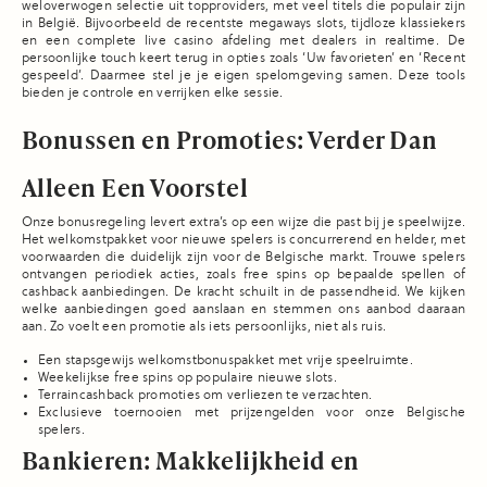
weloverwogen selectie uit topproviders, met veel titels die populair zijn
in België. Bijvoorbeeld de recentste megaways slots, tijdloze klassiekers
en een complete live casino afdeling met dealers in realtime. De
persoonlijke touch keert terug in opties zoals ‘Uw favorieten’ en ‘Recent
gespeeld’. Daarmee stel je je eigen spelomgeving samen. Deze tools
bieden je controle en verrijken elke sessie.
Bonussen en Promoties: Verder Dan
Alleen Een Voorstel
Onze bonusregeling levert extra’s op een wijze die past bij je speelwijze.
Het welkomstpakket voor nieuwe spelers is concurrerend en helder, met
voorwaarden die duidelijk zijn voor de Belgische markt. Trouwe spelers
ontvangen periodiek acties, zoals free spins op bepaalde spellen of
cashback aanbiedingen. De kracht schuilt in de passendheid. We kijken
welke aanbiedingen goed aanslaan en stemmen ons aanbod daaraan
aan. Zo voelt een promotie als iets persoonlijks, niet als ruis.
Een stapsgewijs welkomstbonuspakket met vrije speelruimte.
Weekelijkse free spins op populaire nieuwe slots.
Terraincashback promoties om verliezen te verzachten.
Exclusieve toernooien met prijzengelden voor onze Belgische
spelers.
Bankieren: Makkelijkheid en