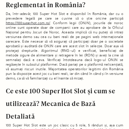
Reglementat în România?
Da, într-adevăr, 100 Super Hot Slot e disponibil în România, dar cu o
prevedere legală pe care se cuvine să o știe oricine participă
https://100superhot.com.ro/
. Conform legii (ONJN), jocurile de noroc
online sunt operate doar de companii care au aprobare de la Oficiul
Național pentru Jocuri de Noroc. Aceasta implică că nu puteți să intrați
versiunea demo sau cea cu bani reali de pe pagini web internaționale
oarecare. Este necesar să vă asigurați că participați doar pe o societate
aprobată și auditată de ONJN care are acest slot în selecție. Doar așa vă
protejați drepturile. Algoritmul (RNG-ul) e verificat, beneficiați de
metode sigure de alimentare și retragere în lei (RON) și aveți la cine să
semnalați dacă e ceva. Verificați întotdeauna dacă logo-ul ONJN se
regăsește în subsolul platformei. Dacă pariați pe o platformă nelicențiată,
vă asumați riscuri inutile. Majoritatea operatorilor legitimi din România
pun la dispoziție acest joc cu bani reali, iar din când în când și în versiune
demo, ca să vă familiarizați cu el înainte să mizați.
Ce este 100 Super Hot Slot și cum se
utilizează? Mecanica de Bază
Detaliată
100 Super Hot Slot este un joc clasic cu 5 role, 5 rânduri și, așa cum