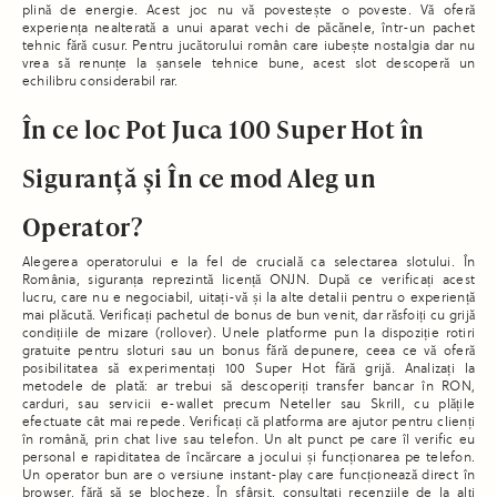
plină de energie. Acest joc nu vă povestește o poveste. Vă oferă
experiența nealterată a unui aparat vechi de păcănele, într-un pachet
tehnic fără cusur. Pentru jucătorului român care iubește nostalgia dar nu
vrea să renunțe la șansele tehnice bune, acest slot descoperă un
echilibru considerabil rar.
În ce loc Pot Juca 100 Super Hot în
Siguranță și În ce mod Aleg un
Operator?
Alegerea operatorului e la fel de crucială ca selectarea slotului. În
România, siguranța reprezintă licență ONJN. După ce verificați acest
lucru, care nu e negociabil, uitați-vă și la alte detalii pentru o experiență
mai plăcută. Verificați pachetul de bonus de bun venit, dar răsfoiți cu grijă
condițiile de mizare (rollover). Unele platforme pun la dispoziție rotiri
gratuite pentru sloturi sau un bonus fără depunere, ceea ce vă oferă
posibilitatea să experimentați 100 Super Hot fără grijă. Analizați la
metodele de plată: ar trebui să descoperiți transfer bancar în RON,
carduri, sau servicii e-wallet precum Neteller sau Skrill, cu plățile
efectuate cât mai repede. Verificați că platforma are ajutor pentru clienți
în română, prin chat live sau telefon. Un alt punct pe care îl verific eu
personal e rapiditatea de încărcare a jocului și funcționarea pe telefon.
Un operator bun are o versiune instant-play care funcționează direct în
browser, fără să se blocheze. În sfârșit, consultați recenziile de la alți