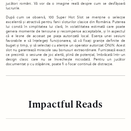
jucători români. Vă vor da o imagine reală despre cum se desfășoară
lucrurile.
După cum se observă, 100 Super Hot Slot se menține o selecție
excelentă și atractivă pentru fanii sloturilor clasice din România. Puterea
lui constă în simplitatea lui clară, în volatilitatea estimată care poate
genera momente de tensiune și recompense acceptabile, și în aspectul
că e lesne de accesat pe piața autorizată local. Esența unei sesiuni
favorabile e să înțelegeți funcționarea, să vă fixați granițe definite de
buget și timp, și să selectați cu atenție un operator autorizat ONJN. Acest
slot nu garantează miracole sau bonusuri extraordinare. Furnizează exact
ce prezintă: o sesiune de joc alertă, plină de potențial, îmbrăcată într-un
design clasic care nu se învechește niciodată. Pentru un jucător
documentat și cu stăpânire, poate fi o focar continuă de distracție.
Impactful Reads