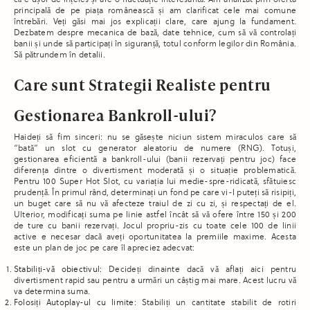
că e ușor de înțeles și are o fluctuație interesantă. Am analizat prin oferta
principală de pe piața românească și am clarificat cele mai comune
întrebări. Veți găsi mai jos explicații clare, care ajung la fundament.
Dezbatem despre mecanica de bază, date tehnice, cum să vă controlați
banii și unde să participați în siguranță, totul conform legilor din România.
Să pătrundem în detalii.
Care sunt Strategii Realiste pentru
Gestionarea Bankroll-ului?
Haideți să fim sinceri: nu se găsește niciun sistem miraculos care să
“bată” un slot cu generator aleatoriu de numere (RNG). Totuși,
gestionarea eficientă a bankroll-ului (banii rezervați pentru joc) face
diferența dintre o divertisment moderată și o situație problematică.
Pentru 100 Super Hot Slot, cu variația lui medie-spre-ridicată, sfătuiesc
prudență. În primul rând, determinați un fond pe care vi-l puteți să risipiți,
un buget care să nu vă afecteze traiul de zi cu zi, și respectați de el.
Ulterior, modificați suma pe linie astfel încât să vă ofere între 150 și 200
de ture cu banii rezervați. Jocul propriu-zis cu toate cele 100 de linii
active e necesar dacă aveți oportunitatea la premiile maxime. Acesta
este un plan de joc pe care îl apreciez adecvat:
Stabiliți-vă obiectivul:
Decideți dinainte dacă vă aflați aici pentru
divertisment rapid sau pentru a urmări un câștig mai mare. Acest lucru vă
va determina suma.
Folosiți Autoplay-ul cu limite:
Stabiliți un cantitate stabilit de rotiri