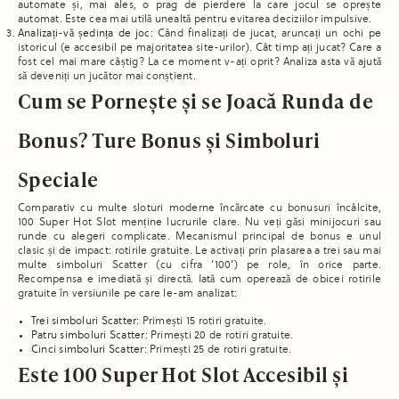
automate și, mai ales, o prag de pierdere la care jocul se oprește
automat. Este cea mai utilă unealtă pentru evitarea deciziilor impulsive.
Analizați-vă ședința de joc:
Când finalizați de jucat, aruncați un ochi pe
istoricul (e accesibil pe majoritatea site-urilor). Cât timp ați jucat? Care a
fost cel mai mare câștig? La ce moment v-ați oprit? Analiza asta vă ajută
să deveniți un jucător mai conștient.
Cum se Pornește și se Joacă Runda de
Bonus? Ture Bonus și Simboluri
Speciale
Comparativ cu multe sloturi moderne încărcate cu bonusuri încâlcite,
100 Super Hot Slot menține lucrurile clare. Nu veți găsi minijocuri sau
runde cu alegeri complicate. Mecanismul principal de bonus e unul
clasic și de impact: rotirile gratuite. Le activați prin plasarea a trei sau mai
multe simboluri Scatter (cu cifra ‘100’) pe role, în orice parte.
Recompensa e imediată și directă. Iată cum operează de obicei rotirile
gratuite în versiunile pe care le-am analizat:
Trei simboluri Scatter:
Primești 15 rotiri gratuite.
Patru simboluri Scatter:
Primești 20 de rotiri gratuite.
Cinci simboluri Scatter:
Primești 25 de rotiri gratuite.
Este 100 Super Hot Slot Accesibil și