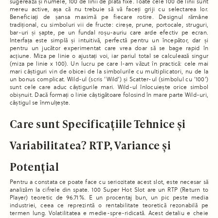
sugerează și numele, 100 de linii de plată fixe. Toate cele 100 de linii sunt
mereu active, așa că nu trebuie să vă faceți griji cu selectarea lor.
Beneficiați de șansa maximă pe fiecare rotire. Designul rămâne
tradițional, cu simboluri vii de fructe: cireșe, prune, portocale, struguri,
bar-uri și șapte, pe un fundal roșu-auriu care arde efectiv pe ecran.
Interfața este simplă și intuitivă, perfectă pentru un începător, dar și
pentru un jucător experimentat care vrea doar să se bage rapid în
acțiune. Miza pe linie o ajustați voi, iar pariul total se calculează singur
(miza pe linie x 100). Un lucru pe care l-am văzut în practică: cele mai
mari câștiguri vin de obicei de la simbolurile cu multiplicatori, nu de la
un bonus complicat. Wild-ul (scris ‘Wild’) și Scatter-ul (simbolul cu ‘100’)
sunt cele care aduc câștigurile mari. Wild-ul înlocuiește orice simbol
obișnuit. Dacă formați o linie câștigătoare folosind în mare parte Wild-uri,
câștigul se înmulțește.
Care sunt Specificațiile Tehnice și
Variabilitatea? RTP, Variance și
Potențial
Pentru a constata ce poate face cu seriozitate acest slot, este necesar să
analizăm la cifrele din spate. 100 Super Hot Slot are un RTP (Return to
Player) teoretic de 96.71%. E un procentaj bun, un pic peste media
industriei, ceea ce reprezintă o rentabilitate teoretică rezonabilă pe
termen lung. Volatilitatea e medie-spre-ridicată. Acest detaliu e cheie