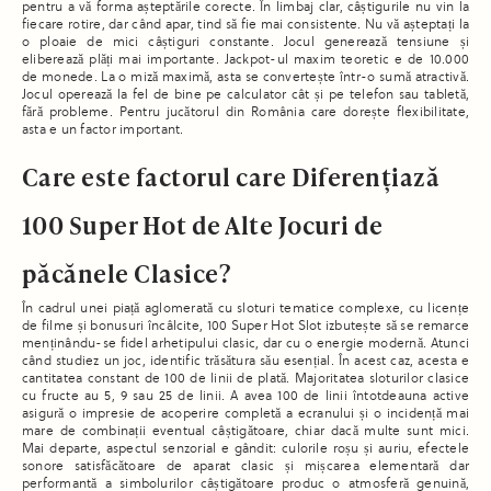
pentru a vă forma așteptările corecte. În limbaj clar, câștigurile nu vin la
fiecare rotire, dar când apar, tind să fie mai consistente. Nu vă așteptați la
o ploaie de mici câștiguri constante. Jocul generează tensiune și
eliberează plăți mai importante. Jackpot-ul maxim teoretic e de 10.000
de monede. La o miză maximă, asta se convertește într-o sumă atractivă.
Jocul operează la fel de bine pe calculator cât și pe telefon sau tabletă,
fără probleme. Pentru jucătorul din România care dorește flexibilitate,
asta e un factor important.
Care este factorul care Diferențiază
100 Super Hot de Alte Jocuri de
păcănele Clasice?
În cadrul unei piață aglomerată cu sloturi tematice complexe, cu licențe
de filme și bonusuri încâlcite, 100 Super Hot Slot izbutește să se remarce
menținându-se fidel arhetipului clasic, dar cu o energie modernă. Atunci
când studiez un joc, identific trăsătura său esențial. În acest caz, acesta e
cantitatea constant de 100 de linii de plată. Majoritatea sloturilor clasice
cu fructe au 5, 9 sau 25 de linii. A avea 100 de linii întotdeauna active
asigură o impresie de acoperire completă a ecranului și o incidență mai
mare de combinații eventual câștigătoare, chiar dacă multe sunt mici.
Mai departe, aspectul senzorial e gândit: culorile roșu și auriu, efectele
sonore satisfăcătoare de aparat clasic și mișcarea elementară dar
performantă a simbolurilor câștigătoare produc o atmosferă genuină,