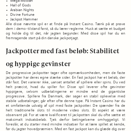
Mega Moolah
Hall of Gods
Arabian Nights
Divine Fortune
Jackpot Hammer
Alle disse nævnte spil er at finde på Instant Casino. Tænk på at prøve
dem i demo-tilstand først, så du lærer reglerne. Husk at sætte et budget
og holde dig til det, når jagten begynder. Med disse spil har du en
fremragende start på din danske jackpotjagt.
Jackpotter med fast beløb: Stabilitet
og hyppige gevinster
De progressive jackpotter tager ofte opmærksomheden, men de faste
jackpotter har deres egne stærke sider. En fast jackpot har et beløb, der
står fast. Det varierer ikke, uanset antallet af spillere eller spins. Du ved
helt præcist, hvad du spiller for. Disse spil leverer ofte gevinster
hyppigere, selvom udbetalingerne er mindre end de gigantiske
progressive. Spillere fra Danmark, der søger en stabil oplevelse med
stabile udbetalinger, går efter ofte denne type. På Instant Casino har du
et omfattende udvalg af spil med faste jackpotter. De spænder fra de
helt traditionelle slots til moderne video slots. Et aspekt at være
observant på: For at være kvalificeret til jackpotten skal du ofte sætte et
maksimalt indsatsbeløb. Tjek derfor betingelserne omhyggeligt. Vi
foreslår, at du starter med mindre indsatser for at lære spillet at kende,
før du jagter hovedpræmien. Med en fast jackpot kan du glæde dig over