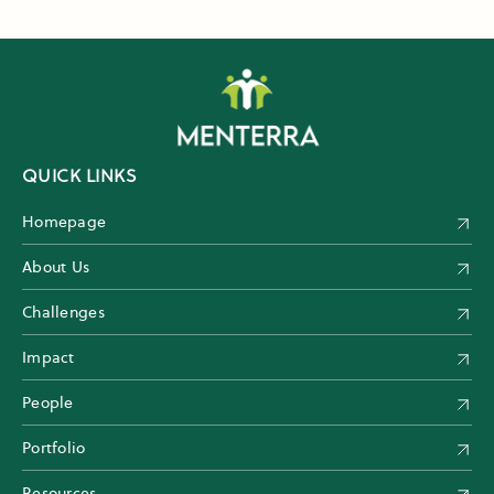
QUICK LINKS
Homepage
About Us
Challenges
Impact
People
Portfolio
Resources