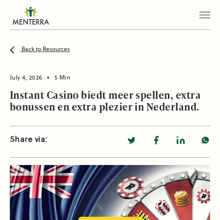
Back to Resources
July 4, 2026
5 Min
Instant Casino biedt meer spellen, extra
bonussen en extra plezier in Nederland.
Share via: