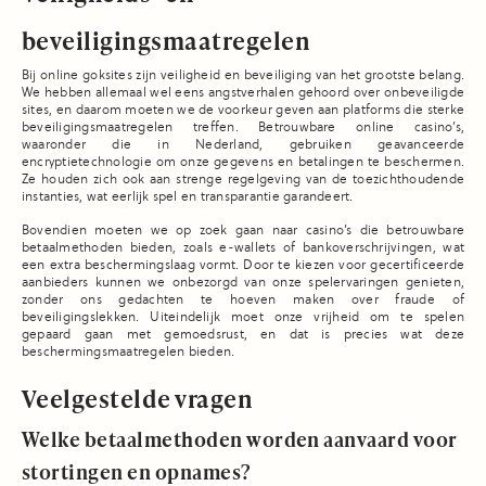
beveiligingsmaatregelen
Bij online goksites zijn veiligheid en beveiliging van het grootste belang.
We hebben allemaal wel eens angstverhalen gehoord over onbeveiligde
sites, en daarom moeten we de voorkeur geven aan platforms die sterke
beveiligingsmaatregelen treffen. Betrouwbare online casino’s,
waaronder die in Nederland, gebruiken geavanceerde
encryptietechnologie om onze gegevens en betalingen te beschermen.
Ze houden zich ook aan strenge regelgeving van de toezichthoudende
instanties, wat eerlijk spel en transparantie garandeert.
Bovendien moeten we op zoek gaan naar casino’s die betrouwbare
betaalmethoden bieden, zoals e-wallets of bankoverschrijvingen, wat
een extra beschermingslaag vormt. Door te kiezen voor gecertificeerde
aanbieders kunnen we onbezorgd van onze spelervaringen genieten,
zonder ons gedachten te hoeven maken over fraude of
beveiligingslekken. Uiteindelijk moet onze vrijheid om te spelen
gepaard gaan met gemoedsrust, en dat is precies wat deze
beschermingsmaatregelen bieden.
Veelgestelde vragen
Welke betaalmethoden worden aanvaard voor
stortingen en opnames?