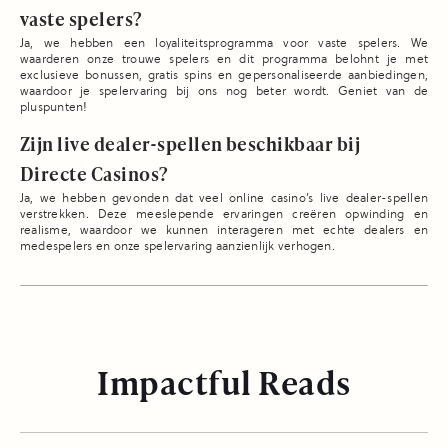
vaste spelers?
Ja, we hebben een loyaliteitsprogramma voor vaste spelers. We
waarderen onze trouwe spelers en dit programma belohnt je met
exclusieve bonussen, gratis spins en gepersonaliseerde aanbiedingen,
waardoor je spelervaring bij ons nog beter wordt. Geniet van de
pluspunten!
Zijn live dealer-spellen beschikbaar bij
Directe Casinos?
Ja, we hebben gevonden dat veel online casino’s live dealer-spellen
verstrekken. Deze meeslepende ervaringen creëren opwinding en
realisme, waardoor we kunnen interageren met echte dealers en
medespelers en onze spelervaring aanzienlijk verhogen.
Impactful Reads