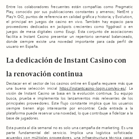
Entre los colaboradores frecuentes están compañías como Pragmatic
Play, conocido por sus publicaciones constantes y amenos; NetEnt y
Play’n GO, puntos de referencia en calidad gráfica y historia; y Evolution,
el principal en juegos de casino en vivo. También hay espacio para
proveedores dedicados en jackpots crecientes como Yggdrasil o en
juegos de mesa digitales como Ezugi. Esta conjunto de asociaciones
facilita a Instant Casino presentar un repertorio semanal balanceado,
donde siempre existe una novedad importante para cada perfil de
usuario en España.
La dedicación de Instant Casino con
la renovación continua
Destacar en el sector de los casinos online en España requiere más que
una buena selección inicial
https://instantcasino-login.com/es-es/
. La
visión de Instant Casino se basa en la evolución continua. Su equipo
busca, prueba e implementa los lanzamientos más relevantes de los
principales proveedores. Este flujo constante implica que los usuarios
siempre tienen algo interesante por encontrar. Cada entrada a la
plataforma puede reservar una novedad, lo que contribuye a fidelizar a la
base de jugadores.
Esta puesta al día semanal no es solo una campaña de marketing. Es una
parte fundamental del servicio. Implica una logística sofisticada:
acuerdos con múltiples proveedores, una infraestructura técnica capaz