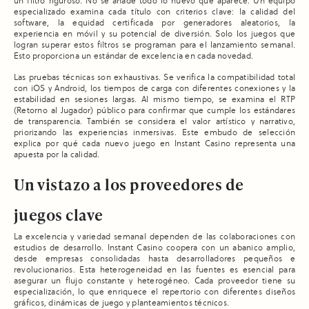
un filtro riguroso. No se añade todo lo nuevo que aparece. Un equipo
especializado examina cada título con criterios clave: la calidad del
software, la equidad certificada por generadores aleatorios, la
experiencia en móvil y su potencial de diversión. Solo los juegos que
logran superar estos filtros se programan para el lanzamiento semanal.
Esto proporciona un estándar de excelencia en cada novedad.
Las pruebas técnicas son exhaustivas. Se verifica la compatibilidad total
con iOS y Android, los tiempos de carga con diferentes conexiones y la
estabilidad en sesiones largas. Al mismo tiempo, se examina el RTP
(Retorno al Jugador) público para confirmar que cumple los estándares
de transparencia. También se considera el valor artístico y narrativo,
priorizando las experiencias inmersivas. Este embudo de selección
explica por qué cada nuevo juego en Instant Casino representa una
apuesta por la calidad.
Un vistazo a los proveedores de
juegos clave
La excelencia y variedad semanal dependen de las colaboraciones con
estudios de desarrollo. Instant Casino coopera con un abanico amplio,
desde empresas consolidadas hasta desarrolladores pequeños e
revolucionarios. Esta heterogeneidad en las fuentes es esencial para
asegurar un flujo constante y heterogéneo. Cada proveedor tiene su
especialización, lo que enriquece el repertorio con diferentes diseños
gráficos, dinámicas de juego y planteamientos técnicos.