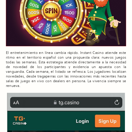
El entretenimiento en línea cambia rápido. Instant Casino atiende este
ritmo en el territorio español con una propuesta clara: nuevos juegos
todas las semanas. Esta estrategia atiende directamente a la necesidad
de novedad de los participantes y evidencia un apuesta con la
vanguardia. Cada semana, el listado se refresca. Los jugadores localizan
novedades, desde tragaperras con las innovaciones más recientes hasta
salas de juego en vivo con dealers en persona. La vivencia siempre se
renueva.