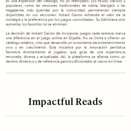
es una expansión del catálogo, no un reemplazo. Los títulos clásicos y
populares, como las versiones tradicionales de ruleta, blackjack o las
tragaperras más queridas por la comunidad, permanecen siempre
disponibles en sus secciones. Instant Casino entiende el valor de la
nostalgia y la preferencia por los juegos consolidados. Su biblioteca solo
aumenta; los favoritos no se eliminan.
La decisión de Instant Casino de incorporar juegos cada semana marca
una diferencia en el juego online en España. No se limita a ofrecer un
catálogo estático, sino que desarrolla un ecosistema de entretenimiento
vivo y en crecimiento. Esta iniciativa por la innovación periódica
favorece directamente al jugador, que goza de una experiencia
renovada, diversa y actualizada. Así, la plataforma se afianza como un
destino dinámico y de referencia para los aficionados al casino en línea.
Impactful Reads