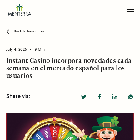
Back to Resources
July 4, 2026
9 Min
Instant Casino incorpora novedades cada
semana en el mercado español para los
usuarios
Share via: