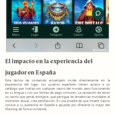
El impacto en la experiencia del
jugador en España
Esta táctica de contenido actualizado incide directamente en la
experiencia del lugar. Los usuarios españoles tienen acceso a un
catálogo que rivaliza con cualquier casino del mundo, pero funcionando
en su lengua y con sus formas de pago comunes. La sensación de tener
un casino que jamás envejece, que persigue las tendencias mundiales al
momento actual, crea satisfacción. Es una prueba de que Instant Casino
conoce a su audiencia en España e apuesta por ofrecerle lo mejor del
iGaming de forma constante.