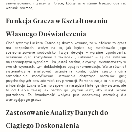
zaawansowanych graczy w Polsce, którzy są w stanie trzeźwo oceniać
warunki promocji.
Funkcja Gracza w Kształtowaniu
Własnego Doświadczenia
Choć systemy Luckera Casino są skomplikowane, to w efekcie to gracz
ma bezpośredni wpływ na to, jak będzie się kształtowało jego
spersonalizowane środowisko. Twoje decyzje – wyraźne upodobania,
ocenianie gier, korzystanie z zakładek „ulubione” – są dla systemu
najcenniejszymi sygnałami. Im jesteś bardziej aktywny i systematyczny w
swoich wyborach, tym dokładniejsze będą rekomendacje. Warto również
systematycznie analizować ustawienia konta, gdzie często można
samodzielnie modyfikować ustawienia dotyczące rodzajów gier,
przychodzących powiadomień czy promocji. Personalizacja to nie magia,
a interakcja. Luckera Casino zapewnia narzędzia i inteligentny system, ale
to od Ciebie zależy, jak bardzo go „wytrenujesz”, aby służył Twoim
potrzebom. To świadomość wpływu jest dodatkową wartością dla
wymagającego gracza.
Zastosowanie Analizy Danych do
Ciągłego Doskonalenia