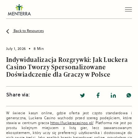
Back to Resources
July 1, 2026
8 Min
Indywidualizacja Rozgrywki: Jak Luckera
Casino Tworzy Spersonalizowane
Doświadczenie dla Graczy w Polsce
Share via:
W świecie kasyn online, gdzie oferta jest często standardowa i
generyczna, Luckera Casino wychodzi przed szereg podejściem, które
stawia w centrum gracza
https://luckeracasinoo.pl/
. Platforma nie jest po
prostu kolejnym miejscem z listą gier, lecz zaawansowanym
ekosystemem, który uczy się preferencji użytkownika i dostosowuje do