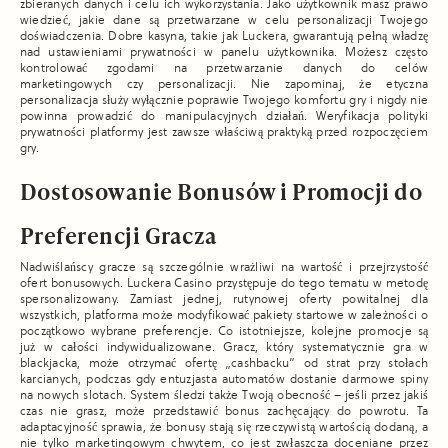
zbieranych danych i celu ich wykorzystania. Jako użytkownik masz prawo
wiedzieć, jakie dane są przetwarzane w celu personalizacji Twojego
doświadczenia. Dobre kasyna, takie jak Luckera, gwarantują pełną władzę
nad ustawieniami prywatności w panelu użytkownika. Możesz często
kontrolować zgodami na przetwarzanie danych do celów
marketingowych czy personalizacji. Nie zapominaj, że etyczna
personalizacja służy wyłącznie poprawie Twojego komfortu gry i nigdy nie
powinna prowadzić do manipulacyjnych działań. Weryfikacja polityki
prywatności platformy jest zawsze właściwą praktyką przed rozpoczęciem
gry.
Dostosowanie Bonusów i Promocji do
Preferencji Gracza
Nadwiślańscy gracze są szczególnie wrażliwi na wartość i przejrzystość
ofert bonusowych. Luckera Casino przystępuje do tego tematu w metodę
spersonalizowany. Zamiast jednej, rutynowej oferty powitalnej dla
wszystkich, platforma może modyfikować pakiety startowe w zależności o
początkowo wybrane preferencje. Co istotniejsze, kolejne promocje są
już w całości indywidualizowane. Gracz, który systematycznie gra w
blackjacka, może otrzymać ofertę „cashbacku” od strat przy stołach
karcianych, podczas gdy entuzjasta automatów dostanie darmowe spiny
na nowych slotach. System śledzi także Twoją obecność – jeśli przez jakiś
czas nie grasz, może przedstawić bonus zachęcający do powrotu. Ta
adaptacyjność sprawia, że bonusy stają się rzeczywistą wartością dodaną, a
nie tylko marketingowym chwytem, co jest zwłaszcza doceniane przez