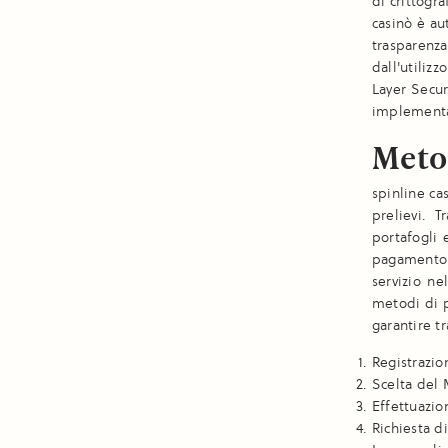
di crittogra
casinò è au
trasparenz
dall'utiliz
Layer Secur
implementan
Meto
spinline ca
prelievi. 
portafogli 
pagamento 
servizio ne
metodi di p
garantire tr
Registrazio
Scelta del
Effettuazio
Richiesta d