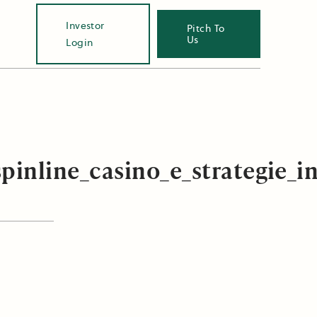
Investor
Pitch To
Us
Login
_spinline_casino_e_strategie_