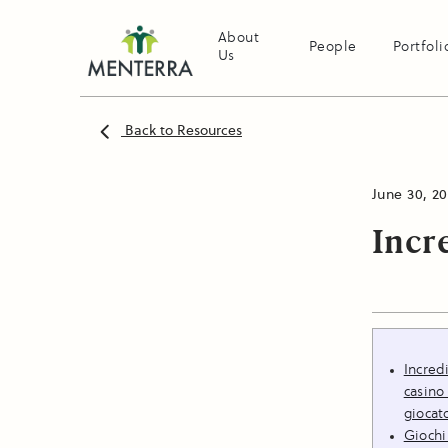
About
People
Portfoli
Us
Back to Resources
June 30, 2
Incr
Incred
casin
giocat
Giochi