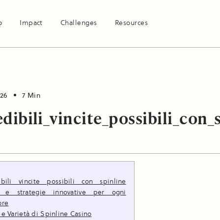
o
Impact
Challenges
Resources
026
7 Min
edibili_vincite_possibili_con
ibili vincite possibili con spinline
o e strategie innovative per ogni
ore
 e Varietà di Spinline Casino