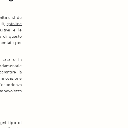
nità e sfide
ili,
spinline
uitiva e le
he di questo
ementate per
a casa o in
fondamentale
arantire la
'innovazione
l'esperienza
sapevolezza
gni tipo di