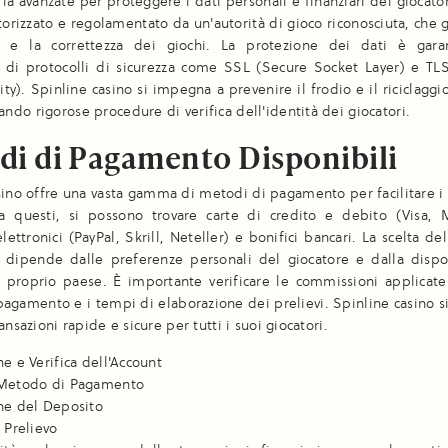
fia avanzate per proteggere i dati personali e finanziari dei giocatori
torizzato e regolamentato da un'autorità di gioco riconosciuta, che g
a e la correttezza dei giochi. La protezione dei dati è gara
zo di protocolli di sicurezza come SSL (Secure Socket Layer) e TL
ity). Spinline casino si impegna a prevenire il frodio e il riciclaggi
do rigorose procedure di verifica dell'identità dei giocatori.
di di Pagamento Disponibili
sino offre una vasta gamma di metodi di pagamento per facilitare i 
Tra questi, si possono trovare carte di credito e debito (Visa, M
elettronici (PayPal, Skrill, Neteller) e bonifici bancari. La scelta d
dipende dalle preferenze personali del giocatore e dalla dispon
l proprio paese. È importante verificare le commissioni applicate
agamento e i tempi di elaborazione dei prelievi. Spinline casino 
ansazioni rapide e sicure per tutti i suoi giocatori.
ne e Verifica dell'Account
 Metodo di Pagamento
ne del Deposito
i Prelievo