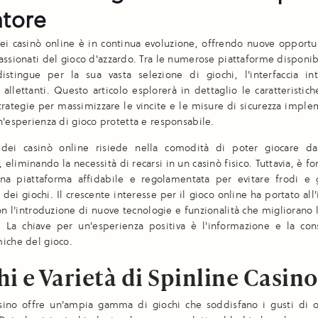
atore
i casinò online è in continua evoluzione, offrendo nuove opportu
assionati del gioco d'azzardo. Tra le numerose piattaforme disponib
stingue per la sua vasta selezione di giochi, l'interfaccia int
allettanti. Questo articolo esplorerà in dettaglio le caratteristic
strategie per massimizzare le vincite e le misure di sicurezza impl
n'esperienza di gioco protetta e responsabile.
va dei casinò online risiede nella comodità di poter giocare d
eliminando la necessità di recarsi in un casinò fisico. Tuttavia, è 
una piattaforma affidabile e regolamentata per evitare frodi e g
 dei giochi. Il crescente interesse per il gioco online ha portato all
on l'introduzione di nuove tecnologie e funzionalità che migliorano 
e. La chiave per un'esperienza positiva è l'informazione e la con
iche del gioco.
i e Varietà di Spinline Casino
asino offre un'ampia gamma di giochi che soddisfano i gusti di o