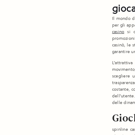
gioc
Il mondo de
per gli app
casino
si di
promozioni 
casinò, le 
garantire u
L'attratti
movimento, 
scegliere 
trasparenza
costante, c
dell'utent
delle dinam
Gioch
spinline c