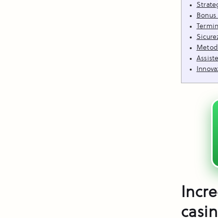
Strate
Bonus 
Termin
Sicure
Metodi
Assist
Innova
Incre
casi