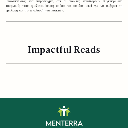
υποδεικνύουν, για παράδειγμα, ότι οι παίκτες γουστάρουν συγκεκριμένα
τουρνουά, τότε η εξατομίκευση πρέπει να εστιάσει εκεί για να αυξήσει τη
εμπλοκή και την απόλαυση των παικτών.
Impactful Reads