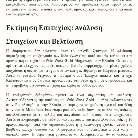
καταλαβαίνει πολιτισμικές λεπτομέρειες και προβλέπει κοινά προβλήματα,
εκπέμπει ένα μήνυμα: ο παίκτης είναι πολύτιμος και κατανοητός, δεν είναι απλά
ένα νούμερο αίτησης.
Εκτίμηση Επιτυχίας: Ανάλυση
Στοιχείων και Βελτίωση
Η διαμόρφωση δεν τελειώνει όταν το παιχνίδι ξεκινήσει. Η αδιάκοπη
παρατήρηση και επεξεργασία των δεδομένων είναι αυτό που θα καθορίσει την
πραγματική επιτυχία του Wild West Gold Megaways στην Ελλάδα. Οι φορείς
πρέπει να ελέγχουν μετρικές όπως ο βαθμός συμμετοχής, ο μέσος χρόνος
παιχνιδιού, η συχνότητα των γυρισμάτων και η αντίδραση στις διάφορες μπόνους.
Αυτά τα νούμερα δείχνουν τι προτιμά στους Έλληνες παίκτες και τι όχι.
Καθιστούν εφικτές διαρκείς προσαρμογές στη στρατηγική, στις προσφορές και
στην προβολή, εγγυώντας απήχηση και κέρδη σε βάθος χρόνου.
Η επεξεργασία δεδομένων πρέπει να είναι συγκριτική και ευέλικτη.
Αντιπαραβάλλοντας την απόδοση του Wild West Gold με άλλα ανάλογα slots
στην ίδια πλατφόρμα στην Ελλάδα, οι φορείς παρατηρούν τη σχετική του θέση
στην αγορά. Μέσα όπως heatmaps μπορούν να δείξουν πώς οι Έλληνες παίκτες
συναλλάσσονται με τη σελίδα του παιχνιδιού: πού πατούν, πότε αποχωρούν.
Αυτές οι πληροφορίες οδηγούν σε καλυτερεύσεις του περιβάλλοντος παίκτη. Η
πραγματοποίηση τακτικών δημοσκοπήσεων ή η καταγραφή σχολίων μέσω της
βοήθειας παρέχει ουσιαστικές πληροφορίες που τα στατιστικά μπορεί να μην
αποκαλύπτουν. Η στρατηγική χρειάζεται να εξατομικεύεται. Αν τα δεδομένα