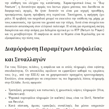
την αίσθηση του ελέγχου της κατάστασης. Χαρακτηριστικά όπως το “Buy
Feature”, η δυνατότητα αγοράς του bonus γύρου μπόνους που διατίθεται σε
διαφορετικές αγορές, θα ήταν δυνατόν να είναι μια ισχυρή προσθήκη,
προσφέροντας άμεση πρόσβαση στη περιπέτεια. Ταυτόχρονα, η αφήγηση έχει
ρόλο. Η προβολή του παιχνιδιού μπορεί να επεκτείνει την υπόθεση της μάχης με
τους κακοποιούς, την έρευνα του χρυσού και την τόλμη. Αυτά είναι στοιχεία που
συναντούν ανταπόκριση στον ελληνικό πολιτισμό. Η κλίση για στρατηγική σκέψη
διακρίνεται και στην ανάγκη για δεδομένα σχετικά με το RTP (Return to Player)
και τη μεταβλητότητα. Η σαφήνεια σε αυτά τα θέματα είναι θεμελιώδης για να
εξασφαλίσεις την πίστη τους.
Διαμόρφωση Παραμέτρων Ασφαλείας
και Συναλλαγών
Για τους Έλληνες πελάτες, η ασφάλεια και οι απλές πληρωμές είναι υψίστης
σπουδαιότητας. Οι ιστοσελίδες οφείλουν να εμφανίζουν καθαρά τις εγκρίσεις
τους (π.χ., από την ΕΕΕΑ) και να χρησιμοποιούν προηγμένη κρυπτογράφηση.
Επιπλέον, είναι απαραίτητο να επιτρέπουν τις πιο δημοφιλείς λύσεις πληρωμής
στην Ελλάδα. Αυτές αφορούν:
Τραπεζικές μεταφορές και πιστωτικές ή χρεωστικές κάρτες πληρωμών (Visa,
Mastercard).
Ψηφιακά πορτοφόλια πληρωμών (e-wallets) όπως είναι τα Skrill, Neteller
και Revolut.
Κατά σύσταση, άμεσες τραπεζικές συναλλαγές δια μέσου υπηρεσιών