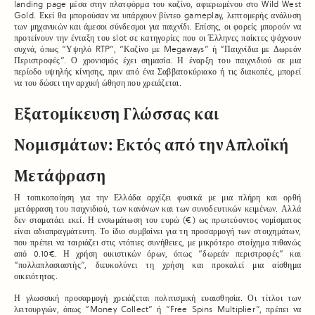
landing page μέσα στην πλατφόρμα του καζίνο, αφιερωμένου στο Wild West
Gold. Εκεί θα μπορούσαν να υπάρχουν βίντεο gameplay, λεπτομερής ανάλυση
των μηχανικών και άμεσοι σύνδεσμοι για παιχνίδι. Επίσης, οι φορείς μπορούν να
προτείνουν την ένταξη του slot σε κατηγορίες που οι Έλληνες παίκτες ψάχνουν
συχνά, όπως “Υψηλό RTP”, “Καζίνο με Megaways” ή “Παιχνίδια με Δωρεάν
Περιστροφές”. Ο χρονισμός έχει σημασία. Η έναρξη του παιχνιδιού σε μια
περίοδο υψηλής κίνησης, πριν από ένα Σαββατοκύριακο ή τις διακοπές, μπορεί
να του δώσει την αρχική ώθηση που χρειάζεται.
Εξατομίκευση Γλώσσας και
Νομισμάτων: Εκτός από την Απλοϊκή
Μετάφραση
Η τοπικοποίηση για την Ελλάδα αρχίζει φυσικά με μια πλήρη και ορθή
μετάφραση του παιχνιδιού, των κανόνων και των συνοδευτικών κειμένων. Αλλά
δεν σταματάει εκεί. Η ενσωμάτωση του ευρώ (€) ως πρωτεύοντος νομίσματος
είναι αδιαπραγμάτευτη. Το ίδιο συμβαίνει για τη προσαρμογή των στοιχημάτων,
που πρέπει να ταιριάζει στις ντόπιες συνήθειες, με μικρότερο στοίχημα πιθανώς
από 0.10€. Η χρήση οικιστικών όρων, όπως “δωρεάν περιστροφές” και
“πολλαπλασιαστής”, διευκολύνει τη χρήση και προκαλεί μια αίσθημα
οικειότητας.
Η γλωσσική προσαρμογή χρειάζεται πολιτισμική ευαισθησία. Οι τίτλοι των
λειτουργιών, όπως “Money Collect” ή “Free Spins Multiplier”, πρέπει να