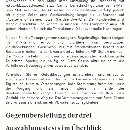
Überwachen Sie den Stand Ihrer Auszahlung im Dashboard mit
https://bizzzocasino.eu/
. Bizzo Casino benachrichtigt zwar per E-Mail
über Statuswechsel, die Aktualisierung des Dashboards erfolgt jedoch
oft zügiger. Sollte eine Geldabhebung länger als 24 Stunden auf
„Ausstehend” stehen, nutzen Sie den Live-Chat. Der Kundendienst ist
ständig erreichbar und konnte in unseren Tests kompetent Auskunft
geben. Notieren Sie sich die Transaktions-ID für eventuelle Nachfragen.
Nutzen Sie das Treueprogramm strategisch. Regelmäßige Nutzer steigen
im VIP-Ranking empor und profitieren von bevorzugten
Geldabhebungen. Gleichwohl wir mit Standardkonten bereits gute
Resultate erzielten, ist der Unterschied zu höheren VIP-Stufen merkbar.
Das Programm belohnt nicht nur hohe Einsätze, sondern auch konstante
Teilnahme. Spieler, die häufig bei Bizzo Casino aktiv ist, sollte die
Vorteile des Treueprogramms bewusst verwenden.
Vermeiden Sie es, Geldabhebungen zu stornieren und erneut zu
anzufragen. Dieses Gebaren, das manche Gamer aus Ungeduld an den
Tag stellen, führt zu Verzögerungen. Jede Stornierung führt dazu, dass
der Vorgang und Sie landen wieder am Ende der
Bearbeitungswarteschlange. Unsere Tests machten deutlich, dass
Geduld der bessere Weg ist. Die Verarbeitungszeiten von Bizzo Casino
sind kurz ausreichend, um ein Abwarten zu zu legitimieren.
Gegenüberstellung der drei
Auszahlungstests im Überblick