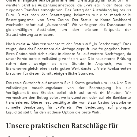
Unser anfängliche Test begann an einem Dienstagstag um 10:30 Uhr. Wir
wählten Skrill als Auszahlungsmethode, da E-Wallets in der Regel die
zügigsten Transfers ermöglichen. Der Betrag der Auszahlung lag bei 80
Euro. Direkt nach der Beantragung bekamen wir eine maschinelle
Bestätigungsmail von Bizzo Casino. Der Status im Konto-Dashboard
wechselte sofort auf „Ausstehend”. Wir verfolgten das Dashboard in
gleichmäßigen Abständen, um den präzisen Zeitpunkt der
Statusänderung zu erfassen.
Nach exakt 47 Minuten wechselte der Status auf „In Bearbeitung”. Dies
zeigte, dass das Finanzteam die Anfrage geprüft und freigegeben hatte.
Bizzo Casino hielt sich zurück in diesem Fall auf weitere Nachfragen, da
unser Konto bereits vollständig verifiziert war. Die hausinterne Prüfung
nahm damit weniger als eine Stunde in Anspruch, was im
Branchenvergleich einen sehr guten Wert darstellt. Viele Konkurrenten
brauchen für diesen Schritt einige etliche Stunden.
Die reale Gutschrift auf unserem Skrill-Konto geschah um 11:34 Uhr. Die
vollständige Auszahlungsdauer von der Beantragung bis zur
Verfügbarkeit des Geldes belief sich auf somit 64 Minuten. Wir
vermochten den Betrag sofort weiterzunutzen oder auf ein Bankkonto
transferieren. Dieser Test bestätigte die von Bizzo Casino beworbene
schnelle Bearbeitung für E-Wallets. Wer Bedeutung auf prompte
Liquidität stellt, für den ist diese Option die beste Wahl.
Unsere praktischen Ratschläge für