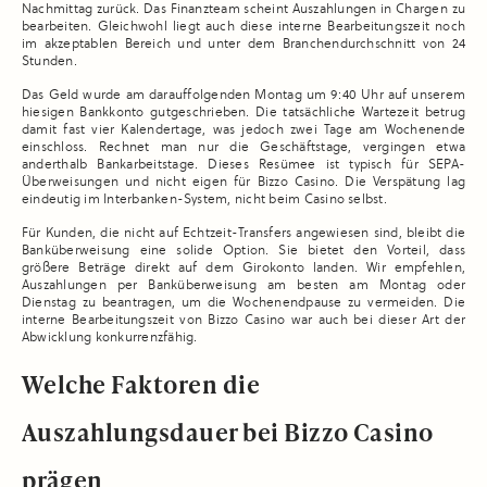
Nachmittag zurück. Das Finanzteam scheint Auszahlungen in Chargen zu
bearbeiten. Gleichwohl liegt auch diese interne Bearbeitungszeit noch
im akzeptablen Bereich und unter dem Branchendurchschnitt von 24
Stunden.
Das Geld wurde am darauffolgenden Montag um 9:40 Uhr auf unserem
hiesigen Bankkonto gutgeschrieben. Die tatsächliche Wartezeit betrug
damit fast vier Kalendertage, was jedoch zwei Tage am Wochenende
einschloss. Rechnet man nur die Geschäftstage, vergingen etwa
anderthalb Bankarbeitstage. Dieses Resümee ist typisch für SEPA-
Überweisungen und nicht eigen für Bizzo Casino. Die Verspätung lag
eindeutig im Interbanken-System, nicht beim Casino selbst.
Für Kunden, die nicht auf Echtzeit-Transfers angewiesen sind, bleibt die
Banküberweisung eine solide Option. Sie bietet den Vorteil, dass
größere Beträge direkt auf dem Girokonto landen. Wir empfehlen,
Auszahlungen per Banküberweisung am besten am Montag oder
Dienstag zu beantragen, um die Wochenendpause zu vermeiden. Die
interne Bearbeitungszeit von Bizzo Casino war auch bei dieser Art der
Abwicklung konkurrenzfähig.
Welche Faktoren die
Auszahlungsdauer bei Bizzo Casino
prägen