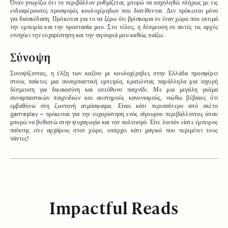
Όταν γνωρίζω ότι το περιβάλλον ρυθμίζεται, μπορώ να ασχοληθώ πλήρως με τις
ενδιαφέρουσες προσφορές κουλοχέρηδων που διατίθενται. Δεν πρόκειται μόνο
για διασκέδαση. Πρόκειται για το να ξέρω ότι βρίσκομαι σε έναν χώρο που εκτιμά
την εμπειρία και την προστασία μου. Στο τέλος, η δέσμευση σε αυτές τις αρχές
ενισχύει την ευχαρίστηση και την σιγουριά μου καθώς παίζω.
Σύνοψη
Συνοψίζοντας, η έλξη των καζίνο με κουλοχέρηδες στην Ελλάδα προσφέρει
στους παίκτες μια συναρπαστική εμπειρία, κρατώντας παράλληλα μια ισχυρή
δέσμευση για δικαιοσύνη και υπεύθυνο παιχνίδι. Με μια μεγάλη γκάμα
συναρπαστικών παιχνιδιών και αυστηρούς κανονισμούς, νιώθω βέβαιος ότι
εμβαθύνω στη ζωντανή ατμόσφαιρα. Είναι κάτι περισσότερο από σκέτο
gameplay – πρόκειται για την ευχαρίστηση ενός σίγουρου περιβάλλοντος όπου
μπορώ να βυθιστώ στην ψυχαγωγία και τον πολιτισμό. Είτε λοιπόν είστε έμπειρος
παίκτης είτε αρχάριος στον χώρο, υπάρχει κάτι μαγικό που περιμένει τους
πάντες!
Impactful Reads