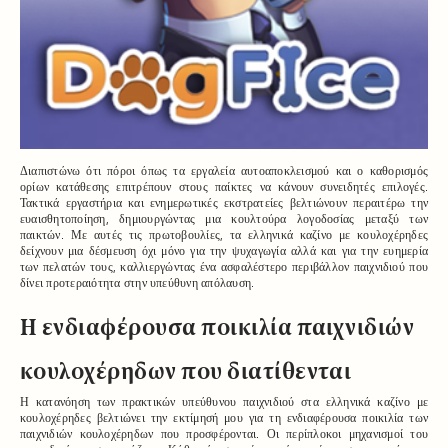
Διαπιστώνω ότι πόροι όπως τα εργαλεία αυτοαποκλεισμού και ο καθορισμός
ορίων κατάθεσης επιτρέπουν στους παίκτες να κάνουν συνειδητές επιλογές.
Τακτικά εργαστήρια και ενημερωτικές εκστρατείες βελτιώνουν περαιτέρω την
ευαισθητοποίηση, δημιουργώντας μια κουλτούρα λογοδοσίας μεταξύ των
παικτών. Με αυτές τις πρωτοβουλίες, τα ελληνικά καζίνο με κουλοχέρηδες
δείχνουν μια δέσμευση όχι μόνο για την ψυχαγωγία αλλά και για την ευημερία
των πελατών τους, καλλιεργώντας ένα ασφαλέστερο περιβάλλον παιχνιδιού που
δίνει προτεραιότητα στην υπεύθυνη απόλαυση.
Η ενδιαφέρουσα ποικιλία παιχνιδιών
κουλοχέρηδων που διατίθενται
Η κατανόηση των πρακτικών υπεύθυνου παιχνιδιού στα ελληνικά καζίνο με
κουλοχέρηδες βελτιώνει την εκτίμησή μου για τη ενδιαφέρουσα ποικιλία των
παιχνιδιών κουλοχέρηδων που προσφέρονται. Οι περίπλοκοι μηχανισμοί του