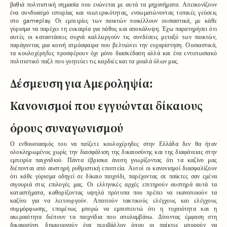
βαθιά πολιτιστική σημασία που ενώνεται με αυτά τα μηχανήματα. Απεικονίζουν
ένα συνδυασμό ιστορίας και νεωτερικότητας, ενσωματώνοντας τοπικές γεύσεις
στο gameplay. Οι εμπειρίες των παικτών ποικίλλουν ουσιαστικά, με κάθε
γύρισμα να παρέχει τη ευκαιρία για πάθος και αποκάλυψη. Έχω παρατηρήσει ότι
αυτές οι καταστάσεις συχνά καλλιεργούν τις συνδέσεις μεταξύ των παικτών,
παράγοντας μια κοινή ατμόσφαιρα που βελτιώνει την ευχαρίστηση. Ουσιαστικά,
τα κουλοχέρηδες προσφέρουν όχι μόνο διασκέδαση αλλά και ένα εντυπωσιακό
πολιτιστικό παζλ που γοητεύει τις καρδιές και τα μυαλά όλων μας.
Δέσμευση για Αμεροληψία:
Κανονισμοί που εγγυώνται δίκαιους
όρους συναγωνισμού
Ο ενθουσιασμός του να παίζετε κουλοχέρηδες στην Ελλάδα δεν θα ήταν
ολοκληρωμένος χωρίς την διασφάλιση της δικαιοσύνης και της διαφάνειας στην
εμπειρία παιχνιδιού. Πάντα έβρισκα άνεση γνωρίζοντας ότι τα καζίνο μας
διέπονται από αυστηρή ρυθμιστική εποπτεία. Αυτοί οι κανονισμοί διασφαλίζουν
ότι κάθε γύρισμα οδηγεί σε δίκαιο παιχνίδι, παρέχοντας σε παίκτες σαν εμένα
σιγουριά στις επιλογές μας. Οι ελληνικές αρχές επιτηρούν αυστηρά αυτά τα
καταστήματα, καθορίζοντας υψηλά πρότυπα που πρέπει να ικανοποιούν τα
καζίνο για να λειτουργούν. Απαιτούν τακτικούς ελέγχους και ελέγχους
συμμόρφωσης, επομένως μπορώ να εμπιστευτώ ότι η τυχαιότητα και η
ακεραιότητα διέπουν τα παιχνίδια που απολαμβάνω. Δίνοντας έμφαση στη
δικαιοσύνη, δημιουργούν ένα περιβάλλον όπου οι παίκτες μπορούν να