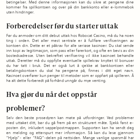
betingelser. Med denne informasjonen kan du sikre at pengene dine
kommer fra spillkontoen og over på din bankkonto eller e-lommebok
uten hindringer.
Forberedelser før du starter uttak
Før du anmoder om ditt debut uttak hos Robocat Casino, må du ha noen
ting i orden. Det aller mest sentrale er å fullføre verifiseringen av
kontoen din. Dette er et påkrav for alle seriøse kasinoer. Du skal sende
inn kopi av legitimasjon, som pass eller førerkort, og ofte en bevis av din
bostedsadresse. Uten bekreftet verifisering vil ikke kasinoet behandle
uttak. Deretter må du oppfylle eventuelle spillekrav knyttet til bonuser
du har tatt i bruk. Det er også lurt å sjekke at bankkontoen eller
betalingskontoen du skal ha pengene på, finnes i ditt eget navn.
Kasinoet overfører kun penger til metoder som er oppført på spilleren. Å
ha alt dette forberedt på forhånd unngår du mye venting.
Hva gjør du når det oppstår
problemer?
Selv den beste prosedyren kan møte på utfordringer. Ved problemer
med uttaket ditt, bør du gå frem på en strukturert måte. Sjekk først e-
posten din, inkludert søppelpostmappen. Supporten kan ha sendt deg
en melding og etterspurt mer informasjon. Så kan du lese gjennom
“Hjelp”- eller “FAQ”-delen på nettsiden. Mange vanlige spørsmål har