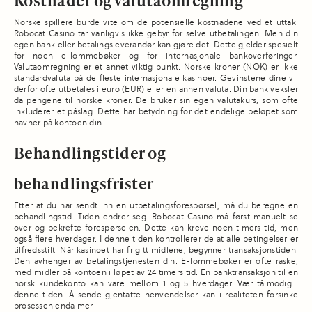
Kostnader og valutaomregning
Norske spillere burde vite om de potensielle kostnadene ved et uttak.
Robocat Casino tar vanligvis ikke gebyr for selve utbetalingen. Men din
egen bank eller betalingsleverandør kan gjøre det. Dette gjelder spesielt
for noen e-lommebøker og for internasjonale bankoverføringer.
Valutaomregning er et annet viktig punkt. Norske kroner (NOK) er ikke
standardvaluta på de fleste internasjonale kasinoer. Gevinstene dine vil
derfor ofte utbetales i euro (EUR) eller en annen valuta. Din bank veksler
da pengene til norske kroner. De bruker sin egen valutakurs, som ofte
inkluderer et påslag. Dette har betydning for det endelige beløpet som
havner på kontoen din.
Behandlingstider og
behandlingsfrister
Etter at du har sendt inn en utbetalingsforespørsel, må du beregne en
behandlingstid. Tiden endrer seg. Robocat Casino må først manuelt se
over og bekrefte forespørselen. Dette kan kreve noen timers tid, men
også flere hverdager. I denne tiden kontrollerer de at alle betingelser er
tilfredsstilt. Når kasinoet har frigitt midlene, begynner transaksjonstiden.
Den avhenger av betalingstjenesten din. E-lommebøker er ofte raske,
med midler på kontoen i løpet av 24 timers tid. En banktransaksjon til en
norsk kundekonto kan vare mellom 1 og 5 hverdager. Vær tålmodig i
denne tiden. Å sende gjentatte henvendelser kan i realiteten forsinke
prosessen enda mer.