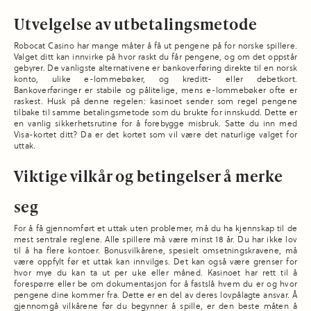
Utvelgelse av utbetalingsmetode
Robocat Casino har mange måter å få ut pengene på for norske spillere.
Valget ditt kan innvirke på hvor raskt du får pengene, og om det oppstår
gebyrer. De vanligste alternativene er bankoverføring direkte til en norsk
konto, ulike e-lommebøker, og kreditt- eller debetkort.
Bankoverføringer er stabile og pålitelige, mens e-lommebøker ofte er
raskest. Husk på denne regelen: kasinoet sender som regel pengene
tilbake til samme betalingsmetode som du brukte for innskudd. Dette er
en vanlig sikkerhetsrutine for å forebygge misbruk. Satte du inn med
Visa-kortet ditt? Da er det kortet som vil være det naturlige valget for
uttak.
Viktige vilkår og betingelser å merke
seg
For å få gjennomført et uttak uten problemer, må du ha kjennskap til de
mest sentrale reglene. Alle spillere må være minst 18 år. Du har ikke lov
til å ha flere kontoer. Bonusvilkårene, spesielt omsetningskravene, må
være oppfylt før et uttak kan innvilges. Det kan også være grenser for
hvor mye du kan ta ut per uke eller måned. Kasinoet har rett til å
forespørre eller be om dokumentasjon for å fastslå hvem du er og hvor
pengene dine kommer fra. Dette er en del av deres lovpålagte ansvar. Å
gjennomgå vilkårene før du begynner å spille, er den beste måten å