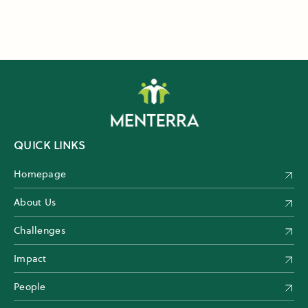
QUICK LINKS
Homepage
About Us
Challenges
Impact
People