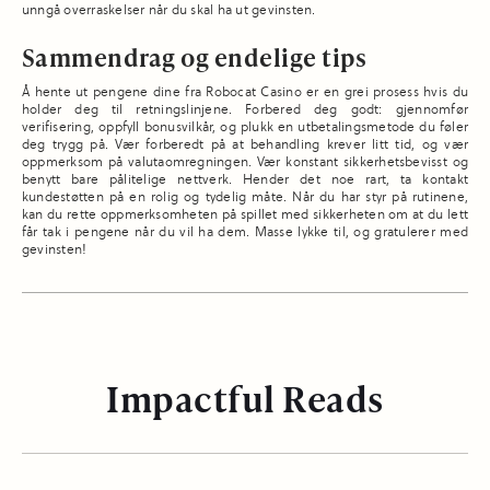
unngå overraskelser når du skal ha ut gevinsten.
Sammendrag og endelige tips
Å hente ut pengene dine fra Robocat Casino er en grei prosess hvis du
holder deg til retningslinjene. Forbered deg godt: gjennomfør
verifisering, oppfyll bonusvilkår, og plukk en utbetalingsmetode du føler
deg trygg på. Vær forberedt på at behandling krever litt tid, og vær
oppmerksom på valutaomregningen. Vær konstant sikkerhetsbevisst og
benytt bare pålitelige nettverk. Hender det noe rart, ta kontakt
kundestøtten på en rolig og tydelig måte. Når du har styr på rutinene,
kan du rette oppmerksomheten på spillet med sikkerheten om at du lett
får tak i pengene når du vil ha dem. Masse lykke til, og gratulerer med
gevinsten!
Impactful Reads