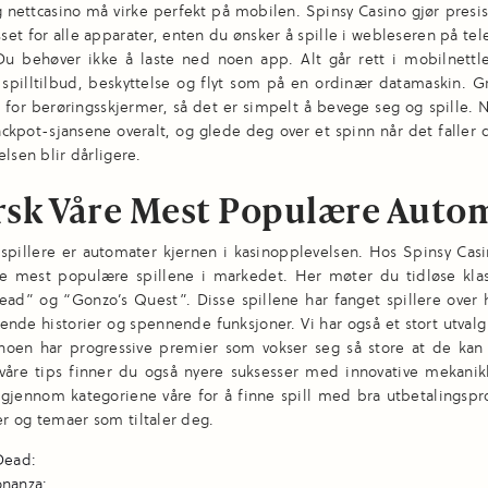
ig nettcasino må virke perfekt på mobilen. Spinsy Casino gjør presi
asset for alle apparater, enten du ønsker å spille i webleseren på tel
 Du behøver ikke å laste ned noen app. Alt går rett i mobilnett
 spilltilbud, beskyttelse og flyt som på en ordinær datamaskin. G
 for berøringsskjermer, så det er simpelt å bevege seg og spille. 
kpot-sjansene overalt, og glede deg over et spinn når det faller 
elsen blir dårligere.
rsk Våre Mest Populære Auto
pillere er automater kjernen i kasinopplevelsen. Hos Spinsy Casi
de mest populære spillene i markedet. Her møter du tidløse kla
ead” og “Gonzo’s Quest”. Disse spillene har fanget spillere over 
de historier og spennende funksjoner. Vi har også et stort utvalg
r noen har progressive premier som vokser seg så store at de kan 
 våre tips finner du også nyere suksesser med innovative mekanik
 gjennom kategoriene våre for å finne spill med bra utbetalingsp
r og temaer som tiltaler deg.
Dead:
nanza: