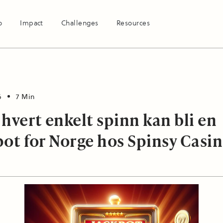
o
Impact
Challenges
Resources
6
7 Min
hvert enkelt spinn kan bli en
pot for Norge hos Spinsy Casi