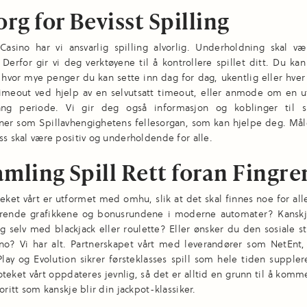
g for Bevisst Spilling
Casino har vi ansvarlig spilling alvorlig. Underholdning skal væ
. Derfor gir vi deg verktøyene til å kontrollere spillet ditt. Du 
 hvor mye penger du kan sette inn dag for dag, ukentlig eller hv
timeout ved hjelp av en selvutsatt timeout, eller anmode om en u
ng periode. Vi gir deg også informasjon og koblinger til sp
ner som Spillavhengighetens fellesorgan, som kan hjelpe deg. Måle
ss skal være positiv og underholdende for alle.
amling Spill Rett foran Fingre
teket vårt er utformet med omhu, slik at det skal finnes noe for all
ende grafikkene og bonusrundene i moderne automater? Kanskj
eg selv med blackjack eller roulette? Eller ønsker du den sosiale 
sino? Vi har alt. Partnerskapet vårt med leverandører som NetEnt,
lay og Evolution sikrer førsteklasses spill som hele tiden suppl
lioteket vårt oppdateres jevnlig, så det er alltid en grunn til å komm
oritt som kanskje blir din jackpot-klassiker.