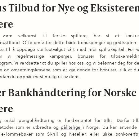
s Tilbud for Nye og Eksistere
ere
arm velkomst til ferske spillere, har vi et konkurra
nustilbud. Ofte omfatter dette både bonuspenger og gratisspinn. 
se til å oppdage spilleutvalget vårt med mer spillekapital. For v
ar vi regelmessige kampanjer, bonuser for tilbakemel
rogram. Vi verdsetter at du spiller hos oss, og vi belønner deg for de
ne og omsetningskravene som er gjeldende for bonuser, slik at du 
ordan du oppnår mest mulig ut av dem.
er Bankhåndtering for Norske
ere
og enkel pengehåndtering er fundamentet for tillit. Derfor tilb
metoder som er utbredte og
pålitelige
i Norge. Du kan anvende 
 e-lommebøker som Skrill og Neteller, eller ulike bankoverfør