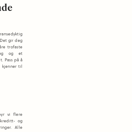
nde
nsedyktig
Det gir deg
åre trofaste
ding og et
t. Pass på å
kjenner til
yr vi flere
kreditt- og
inger. Alle