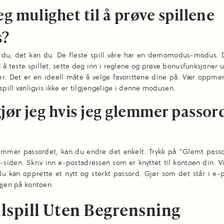
eg mulighet til å prøve spillene
s?
n du, det kan du. De fleste spill våre har en demomodus-modus. 
l å teste spillet, sette deg inn i reglene og prøve bonusfunksjoner 
r. Det er en ideell måte å velge favorittene dine på. Vær oppme
-spill vanligvis ikke er tilgjengelige i denne modusen.
jør jeg hvis jeg glemmer passor
?
emmer passordet, kan du endre det enkelt. Trykk på “Glemt pass
-siden. Skriv inn e-postadressen som er knyttet til kontoen din. V
u kan opprette et nytt og sterkt passord. Gjør som det står i e-
gjen på kontoen.
lspill Uten Begrensning