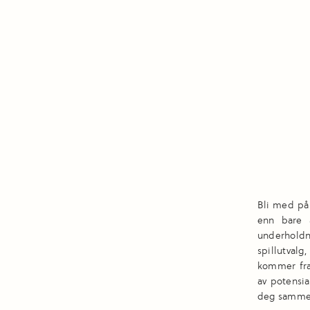
Bli med på
enn bare å
underholdn
spillutvalg
kommer fra
av potensia
deg sammen