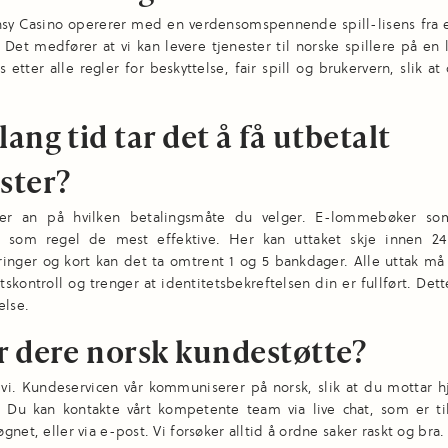
insy Casino opererer med en verdensomspennende spill-lisens fra 
Det medfører at vi kan levere tjenester til norske spillere på en 
ss etter alle regler for beskyttelse, fair spill og brukervern, slik at
lang tid tar det å få utbetalt
ster?
r an på hvilken betalingsmåte du velger. E-lommebøker som
r som regel de mest effektive. Her kan uttaket skje innen 24
ringer og kort kan det ta omtrent 1 og 5 bankdager. Alle uttak m
tskontroll og trenger at identitetsbekreftelsen din er fullført. Dette
else.
r dere norsk kundestøtte?
 vi. Kundeservicen vår kommuniserer på norsk, slik at du mottar h
. Du kan kontakte vårt kompetente team via live chat, som er ti
gnet, eller via e-post. Vi forsøker alltid å ordne saker raskt og bra.