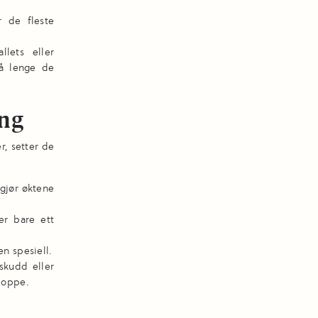
r de fleste
llets eller
så lenge de
ang
r, setter de
 gjør øktene
er bare ett
en spesiell.
skudd eller
 oppe.