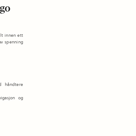
ugo
lt innen ett
 av spenning
d håndtere
vigasjon og