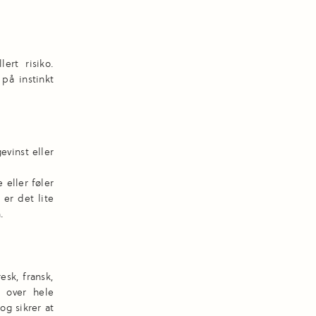
ert risiko.
på instinkt
evinst eller
 eller føler
er det lite
.
esk, fransk,
e over hele
og sikrer at