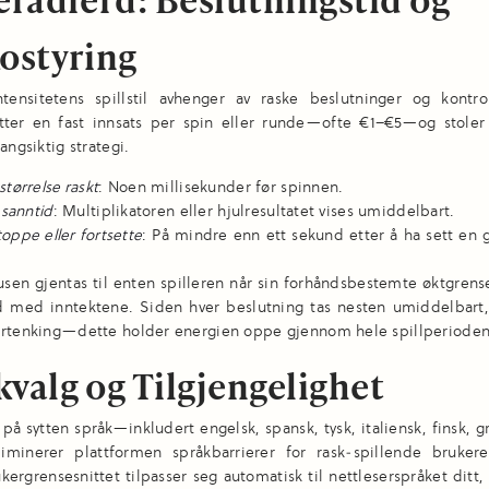
eradferd: Beslutningstid og
kostyring
tensitetens spillstil avhenger av raske beslutninger og kontroll
etter en fast innsats per spin eller runde—ofte €1–€5—og stoler 
angsiktig strategi.
størrelse raskt
: Noen millisekunder før spinnen.
i sanntid
: Multiplikatoren eller hjulresultatet vises umiddelbart.
oppe eller fortsette
: På mindre enn ett sekund etter å ha sett en g
sen gjentas til enten spilleren når sin forhåndsbestemte øktgrense
d med inntektene. Siden hver beslutning tas nesten umiddelbart, 
ertenking—dette holder energien oppe gjennom hele spillperioden
kvalg og Tilgjengelighet
på sytten språk—inkludert engelsk, spansk, tysk, italiensk, finsk, gr
iminerer plattformen språkbarrierer for rask‑spillende bruker
kergrensesnittet tilpasser seg automatisk til nettleserspråket ditt, 