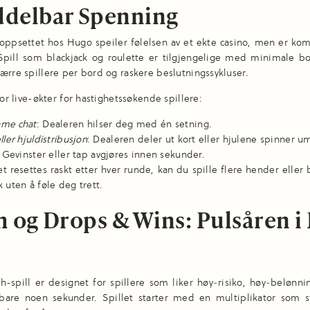
delbar Spenning
oppsettet hos Hugo speiler følelsen av et ekte casino, men er ko
 Spill som blackjack og roulette er tilgjengelige med minimale bo
ærre spillere per bord og raskere beslutningssykluser.
for live-økter for hastighetssøkende spillere:
ame chat
: Dealeren hilser deg med én setning.
ller hjuldistribusjon
: Dealeren deler ut kort eller hjulene spinner u
: Gevinster eller tap avgjøres innen sekunder.
et resettes raskt etter hver runde, kan du spille flere hender eller 
k uten å føle deg trett.
h og Drops & Wins: Pulsåren i
h-spill er designet for spillere som liker høy‑risiko, høy‑belønni
bare noen sekunder. Spillet starter med en multiplikator som st