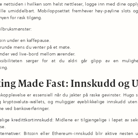
 nettsiden i hvilken som helst nettleser, logge inn med dine oppl
pille umiddelbart. Mobiloppsettet fremhever høy‑payline slots og 
nyen for rask tilgang.
ilbruksmønster:
spin under en kaffepause.
-runde mens du venter på et møte.
ender ved live-bord mellom ærender.
ksibiliteten sørger for at du aldri går glipp av en mulighe
ing.
ing Made Fast: Innskudd og U
kopplevelse er essensiell når du jakter på raske gevinster. Hugo 
og kryptovaluta-wallets, og muliggjør øyeblikkelige innskudd uten
ne ved bankoverføringer.
elige kredittkortinnskudd
: Midlene er tilgjengelige i løpet av se
se.
ternativer
: Bitcoin eller Ethereum-innskudd blir aktive nesten 