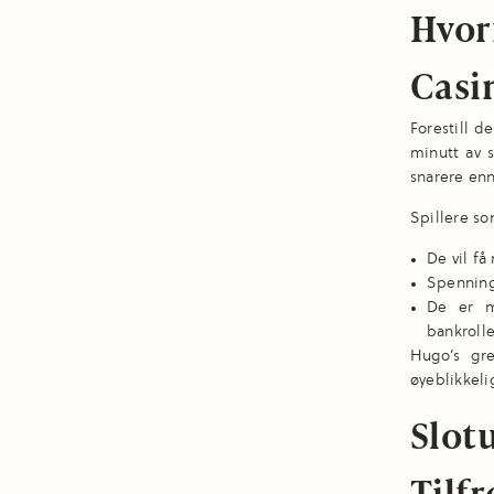
Hvor
Casi
Forestill d
minutt av s
snarere en
Spillere so
De vil få
Spenning
De er m
bankroll
Hugo’s gre
øyeblikkelig
Slot