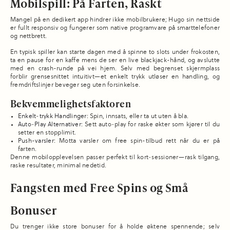
Mobilspill: På Farten, Raskt
Mangel på en dedikert app hindrer ikke mobilbrukere; Hugo sin nettside
er fullt responsiv og fungerer som native programvare på smarttelefoner
og nettbrett.
En typisk spiller kan starte dagen med å spinne to slots under frokosten,
ta en pause for en kaffe mens de ser en live blackjack-hånd, og avslutte
med en crash-runde på vei hjem. Selv med begrenset skjermplass
forblir grensesnittet intuitivt—et enkelt trykk utløser en handling, og
fremdriftslinjer beveger seg uten forsinkelse.
Bekvemmelighetsfaktoren
Enkelt‑trykk Handlinger:
Spin, innsats, eller ta ut uten å bla.
Auto‑Play Alternativer:
Sett auto‑play for raske økter som kjører til du
setter en stopplimit.
Push-varsler:
Motta varsler om free spin-tilbud rett når du er på
farten.
Denne mobilopplevelsen passer perfekt til kort‑sessioner—rask tilgang,
raske resultater, minimal nedetid.
Fangsten med Free Spins og Små
Bonuser
Du trenger ikke store bonuser for å holde øktene spennende; selv