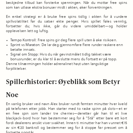
beskjedne tilbud kan forsterke spenningen. Når du mottar free spins
som kan utløse ekstra bonuser midt i økten, øker forventningen.
En enkel strategi er å bruke free spins tidlig i økten for å vurdere
spillvolatilitet før du satser ekte penger. Hvis spillet føles vennlig,
fortsetter du; hvis ikke, går du videre umiddelbart—og holder
opplevelsen lett og luftig.
Tempo Kontroll:
Free spins gir deg flere spill uten å øke risikoen.
Sprint vs Maraton:
De lar deg gjennomføre flere runder raskere enn
betalte innsats.
Signal om Stopp:
Hvis du når gevinstmålet tidlig takket være
bonusrunder, er du klar til å avslutte mens du fortsatt er på topp.
Denne tilnærmingen holder adrenalinet høyt uten langsiktige
forpliktelser.
Spillerhistorier: Øyeblikk som Betyr
Noe
En vanlig bruker ved navn Alex bruker rundt femten minutter hver kveld
på telefonen etter jobb. Han starter med to raske spinn på slots—et er
en free spin som lander tre cherries—deretter går han til et live
blackjack-bord hvor han bestemmer seg for å “Stå” etter bare ett kort
fordi dealerens ansikt viser svakhet. Innen ti minutter har han vunnet €15
av sin €20 bankroll og bestemmer seg for å stoppe før presset om å
fortsette oppstår.