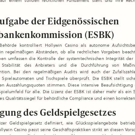
auf einem soliden rechtlichen Fundament steht und ihre Rec
ufgabe der Eidgenössischen
lbankenkommission (ESBK)
ehörde kontrolliert Hollywin Casino als autonome Aufsichtsb
in regelmäßigen Abständen, ob alle rechtlichen Vorgaben beach
ben umfassen die Kontrolle der systemtechnischen Integrität der 
le Stabilität des Anbieters und die Durchführung von Maß
ntion. Bei den regelmäßigen Audits wird auch der Zufallszahl
r Spielautomaten und Tischspiele überprüft. Die ESBK stellt siche
n Auszahlungsquoten stimmen. Diese intensive Beaufsichtigung 
Spielumfeld für alle. Die Lizenz der ESBK ist daher mehr als ein 
ives Qualitätssiegel für behördliche Compliance und einen korrekten
gung des Geldspielgesetzes
zer Geldspielgesetz definiert, wie Glücksspielangebote betri
lywin Casino passt seine Geschäftspraktiken strikt an diesen Vorsc