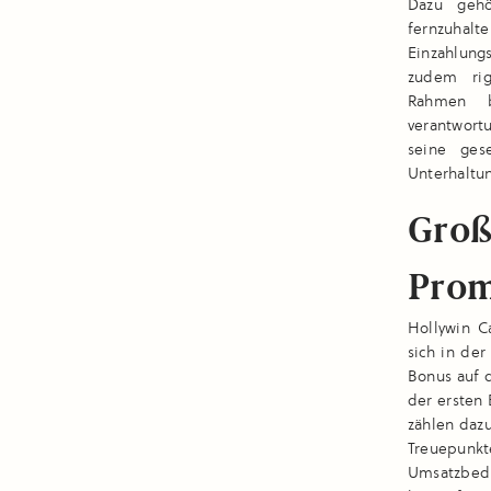
Dazu gehö
fernzuhalt
Einzahlung
zudem rig
Rahmen b
verantwort
seine ges
Unterhaltun
Groß
Prom
Hollywin C
sich in de
Bonus auf d
der ersten
zählen daz
Treuepunkt
Umsatzbedi