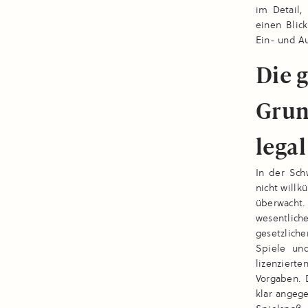
im Detail,
einen Blic
Ein- und A
Die 
Grun
legal
In der Sch
nicht willk
überwacht.
wesentlich
gesetzliche
Spiele un
lizenziert
Vorgaben. 
klar angege