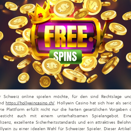
 Schweiz online spielen möchte, für den sind Rechtslage un
end
https://hollywincasino.ch/
. Hollywin Casino hat sich hier als ser
Die Plattform erfüllt nicht nur die harten gesetzlichen Vorgaben
esticht auch mit einem unterhaltsamen Spielangebot. Eine 
lizenz, exzellente Sicherheitsstandards und ein attraktives Belo
lywin zu einer idealen Wahl für Schweizer Spieler. Dieser Artikel