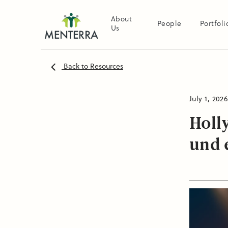
About
People
Portfoli
Us
Back to Resources
July 1, 2026
Holl
und 