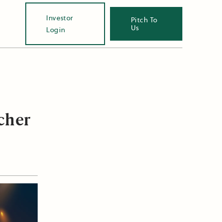
Investor
Pitch To
Us
Login
icher