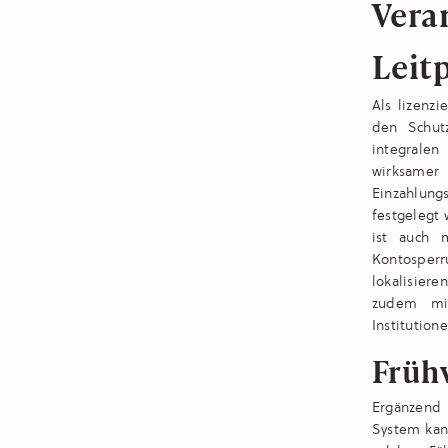
Vera
Leit
Als lizenz
den Schutz
integralen
wirksamer
Einzahlung
festgelegt
ist auch m
Kontosperr
lokalisier
zudem mit
Institution
Früh
Ergänzend 
System kan