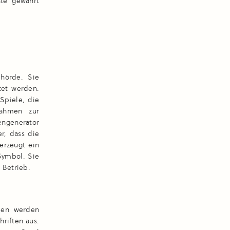
hte gewahrt
ehörde. Sie
tet werden.
Spiele, die
nahmen zur
engenerator
r, dass die
erzeugt ein
Symbol. Sie
 Betrieb.
eben werden
hriften aus.