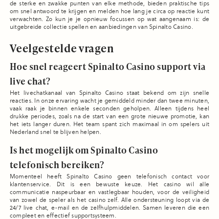
de sterke en zwakke punten van elke methode, bieden praktische tips
om snel antwoord te krijgen en melden hoe lang je circa op reactie kunt
verwachten. Zo kun je je opnieuw focussen op wat aangenaam is: de
uitgebreide collectie spellen en aanbiedingen van Spinalto Casino.
Veelgestelde vragen
Hoe snel reageert Spinalto Casino support via
live chat?
Het livechatkanaal van Spinalto Casino staat bekend om zijn snelle
reacties. In onze ervaring wacht je gemiddeld minder dan twee minuten,
vaak raak je binnen enkele seconden geholpen. Alleen tijdens heel
drukke periodes, zoals na de start van een grote nieuwe promotie, kan
het iets langer duren. Het team spant zich maximaal in om spelers uit
Nederland snel te blijven helpen.
Is het mogelijk om Spinalto Casino
telefonisch bereiken?
Momenteel heeft Spinalto Casino geen telefonisch contact voor
klantenservice. Dit is een bewuste keuze. Het casino wil alle
communicatie naspeurbaar en vastlegbaar houden, voor de veiligheid
van zowel de speler als het casino zelf. Alle ondersteuning loopt via de
24/7 live chat, e-mail en de zelfhulpmiddelen. Samen leveren die een
compleet en effectief supportsysteem.