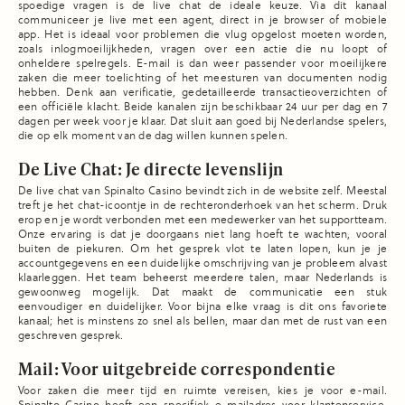
spoedige vragen is de live chat de ideale keuze. Via dit kanaal
communiceer je live met een agent, direct in je browser of mobiele
app. Het is ideaal voor problemen die vlug opgelost moeten worden,
zoals inlogmoeilijkheden, vragen over een actie die nu loopt of
onheldere spelregels. E-mail is dan weer passender voor moeilijkere
zaken die meer toelichting of het meesturen van documenten nodig
hebben. Denk aan verificatie, gedetailleerde transactieoverzichten of
een officiële klacht. Beide kanalen zijn beschikbaar 24 uur per dag en 7
dagen per week voor je klaar. Dat sluit aan goed bij Nederlandse spelers,
die op elk moment van de dag willen kunnen spelen.
De Live Chat: Je directe levenslijn
De live chat van Spinalto Casino bevindt zich in de website zelf. Meestal
treft je het chat-icoontje in de rechteronderhoek van het scherm. Druk
erop en je wordt verbonden met een medewerker van het supportteam.
Onze ervaring is dat je doorgaans niet lang hoeft te wachten, vooral
buiten de piekuren. Om het gesprek vlot te laten lopen, kun je je
accountgegevens en een duidelijke omschrijving van je probleem alvast
klaarleggen. Het team beheerst meerdere talen, maar Nederlands is
gewoonweg mogelijk. Dat maakt de communicatie een stuk
eenvoudiger en duidelijker. Voor bijna elke vraag is dit ons favoriete
kanaal; het is minstens zo snel als bellen, maar dan met de rust van een
geschreven gesprek.
Mail: Voor uitgebreide correspondentie
Voor zaken die meer tijd en ruimte vereisen, kies je voor e-mail.