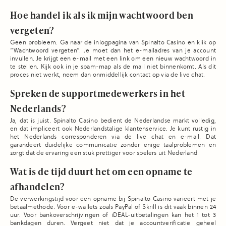
Hoe handel ik als ik mijn wachtwoord ben
vergeten?
Geen probleem. Ga naar de inlogpagina van Spinalto Casino en klik op
“Wachtwoord vergeten”. Je moet dan het e-mailadres van je account
invullen. Je krijgt een e-mail met een link om een nieuw wachtwoord in
te stellen. Kijk ook in je spam-map als de mail niet binnenkomt. Als dit
proces niet werkt, neem dan onmiddellijk contact op via de live chat.
Spreken de supportmedewerkers in het
Nederlands?
Ja, dat is juist. Spinalto Casino bedient de Nederlandse markt volledig,
en dat impliceert ook Nederlandstalige klantenservice. Je kunt rustig in
het Nederlands corresponderen via de live chat en e-mail. Dat
garandeert duidelijke communicatie zonder enige taalproblemen en
zorgt dat de ervaring een stuk prettiger voor spelers uit Nederland.
Wat is de tijd duurt het om een opname te
afhandelen?
De verwerkingstijd voor een opname bij Spinalto Casino varieert met je
betaalmethode. Voor e-wallets zoals PayPal of Skrill is dit vaak binnen 24
uur. Voor bankoverschrijvingen of iDEAL-uitbetalingen kan het 1 tot 3
bankdagen duren. Vergeet niet dat je accountverificatie geheel