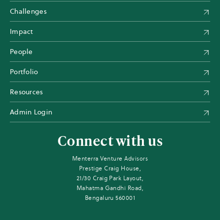
Challenges
Impact
People
Portfolio
Resources
Admin Login
Connect with us
Menterra Venture Advisors
Prestige Craig House,
21/30 Craig Park Layout,
Mahatma Gandhi Road,
Bengaluru 560001