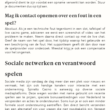
afgerond dient te zijn voordat een opname verwerkt kan worden. Stuur
je documenten dus op tijd aan.
Mag ik contact opnemen over een fout in een
spel?
Absoluut. Als je een technische fout tegenkomt in een slot, tafelspel of
live casino game, adviseren we eerst een screenshot of video van het
probleem te maken. Neem daarna direct contact op met de live chat.
Geef de naam van het spel door, het tijdstip waarop het gebeurde en
een beschrijving van de fout. Het supportteam geeft dit dan door naar
de spelprovider voor onderzoek. Meestal krijg je ook een compensatie
voor het ongemak.
Sociale netwerken en verantwoord
spelen
Sociale media zijn vandaag de dag meer dan een plek voor nieuws en
vermaak; het zijn ook handige kanalen voor interactie met een
onderneming. Spinalto Casino is aanwezig op diverse sociale
mediaplatforms. Deze wegen worden met name gebruikt om recente
spellen aan te prijzen, speciale bonusaanbiedingen voor Nederland te
verspreiden en acties te ondersteunen. Soms kun je er ook een minder
formele soort ondersteuning aantreffen. Een direct bericht verzenden
kan een alternatief zijn voor vragen die niet noodzakelijk zijn. Vergeet