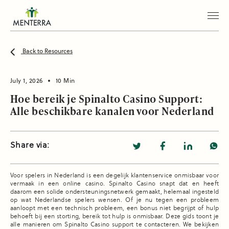
Back to Resources
July 1, 2026
10 Min
Hoe bereik je Spinalto Casino Support:
Alle beschikbare kanalen voor Nederland
Share via:
Voor spelers in Nederland is een degelijk klantenservice onmisbaar voor
vermaak in een online casino. Spinalto Casino snapt dat en heeft
daarom een solide ondersteuningsnetwerk gemaakt, helemaal ingesteld
op wat Nederlandse spelers wensen. Of je nu tegen een probleem
aanloopt met een technisch probleem, een bonus niet begrijpt of hulp
behoeft bij een storting, bereik tot hulp is onmisbaar. Deze gids toont je
alle manieren om Spinalto Casino support te contacteren. We bekijken