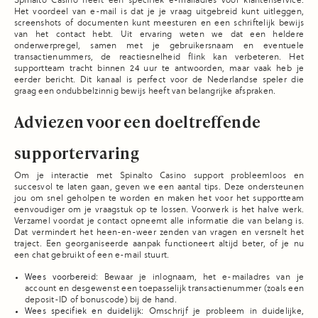
Spinalto Casino heeft een specifiek e-mailadres voor klantenservice.
Het voordeel van e-mail is dat je je vraag uitgebreid kunt uitleggen,
screenshots of documenten kunt meesturen en een schriftelijk bewijs
van het contact hebt. Uit ervaring weten we dat een heldere
onderwerpregel, samen met je gebruikersnaam en eventuele
transactienummers, de reactiesnelheid flink kan verbeteren. Het
supportteam tracht binnen 24 uur te antwoorden, maar vaak heb je
eerder bericht. Dit kanaal is perfect voor de Nederlandse speler die
graag een ondubbelzinnig bewijs heeft van belangrijke afspraken.
Adviezen voor een doeltreffende
supportervaring
Om je interactie met Spinalto Casino support probleemloos en
succesvol te laten gaan, geven we een aantal tips. Deze ondersteunen
jou om snel geholpen te worden en maken het voor het supportteam
eenvoudiger om je vraagstuk op te lossen. Voorwerk is het halve werk.
Verzamel voordat je contact opneemt alle informatie die van belang is.
Dat vermindert het heen-en-weer zenden van vragen en versnelt het
traject. Een georganiseerde aanpak functioneert altijd beter, of je nu
een chat gebruikt of een e-mail stuurt.
Wees voorbereid:
Bewaar je inlognaam, het e-mailadres van je
account en desgewenst een toepasselijk transactienummer (zoals een
deposit-ID of bonuscode) bij de hand.
Wees specifiek en duidelijk:
Omschrijf je probleem in duidelijke,