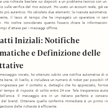
 una richiesta basilare sui depositi a un problema tecnico con un
o sulla verifica del mio account. Ho usato un account reale, già ver
to più autentico. Ho calcolato due elementi: la ricevuta automatica 
evante, il lasso di tempo che ha impiegato un operatore in car
i. Ho inoltre considerato quanto fossero chiare le informazioni 
empi d’attesa per i messaggi offline.
tti Iniziali: Notifiche
matiche e Definizione delle
ttative
essaggio inviato, ho ottenuto subito una notifica automatica di 
tta bene, di livello, e includeva un numero di ticket per possibili rif
ingraziava per il contatto e, dettaglio che ho apprezzato, forni
del tempo di risposta: di solito entro 24 ore. Tale trasparenza aiuta
all’ansia. Il messaggio era in un italiano perfetto e conserv
 del brand. Ottenere quella conferma immediata è un primo ind
gestione delle richieste è efficiente.