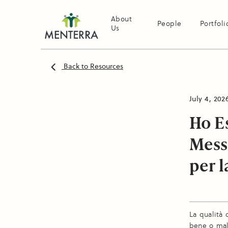
About
People
Portfoli
Us
Back to Resources
July 4, 202
Ho E
Mess
per l
La qualità 
bene o male