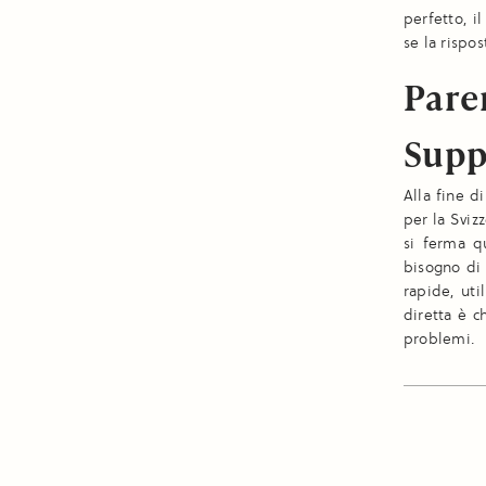
perfetto, i
se la rispos
Parer
Supp
Alla fine d
per la Sviz
si ferma q
bisogno di 
rapide, uti
diretta è c
problemi.