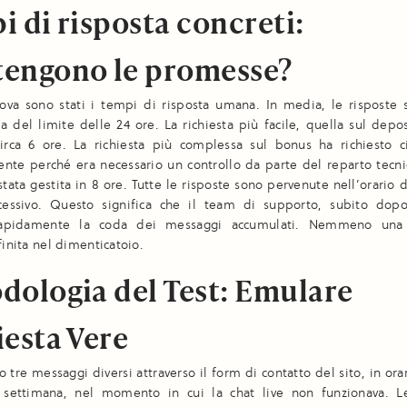
 di risposta concreti:
engono le promesse?
rova sono stati i tempi di risposta umana. In media, le risposte 
 del limite delle 24 ore. La richiesta più facile, quella sul depos
circa 6 ore. La richiesta più complessa sul bonus ha richiesto c
nte perché era necessario un controllo da parte del reparto tecni
 stata gestita in 8 ore. Tutte le risposte sono pervenute nell’orario d
cessivo. Questo significa che il team di supporto, subito dopo 
rapidamente la coda dei messaggi accumulati. Nemmeno una
finita nel dimenticatoio.
dologia del Test: Emulare
iesta Vere
tre messaggi diversi attraverso il form di contatto del sito, in ora
 settimana, nel momento in cui la chat live non funzionava.