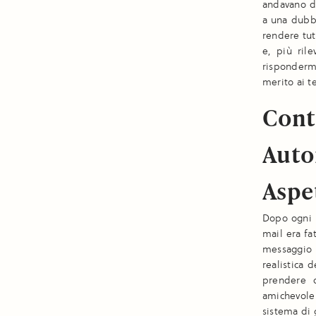
andavano da
a una dubbi
rendere tut
e, più ril
risponderm
merito ai t
Conta
Auto
Aspe
Dopo ogni m
mail era fa
messaggio r
realistica 
prendere d
amichevole
sistema di 