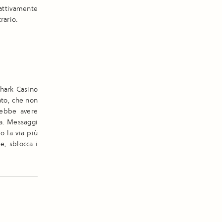
 attivamente
rario.
shark Casino
ato, che non
rebbe avere
va. Messaggi
o la via più
e, sblocca i