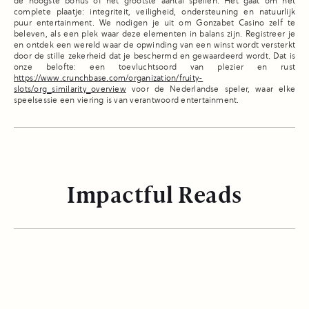
de hoogste bonus of het grootste aantal spellen. Het gaat om het
complete plaatje: integriteit, veiligheid, ondersteuning en natuurlijk
puur entertainment. We nodigen je uit om Gonzabet Casino zelf te
beleven, als een plek waar deze elementen in balans zijn. Registreer je
en ontdek een wereld waar de opwinding van een winst wordt versterkt
door de stille zekerheid dat je beschermd en gewaardeerd wordt. Dat is
onze belofte: een toevluchtsoord van plezier en rust
https://www.crunchbase.com/organization/fruity-
slots/org_similarity_overview
voor de Nederlandse speler, waar elke
speelsessie een viering is van verantwoord entertainment.
Impactful Reads