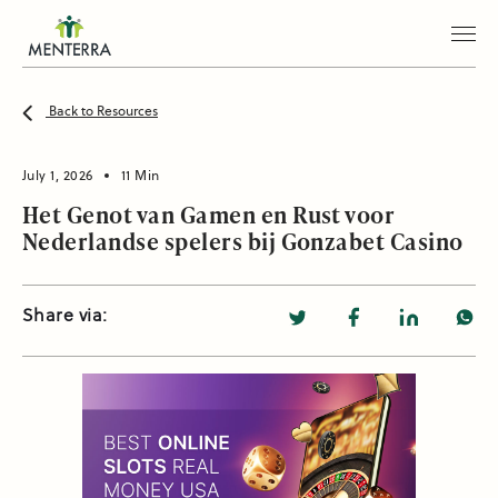
Back to Resources
July 1, 2026
11 Min
Het Genot van Gamen en Rust voor
Nederlandse spelers bij Gonzabet Casino
Share via: