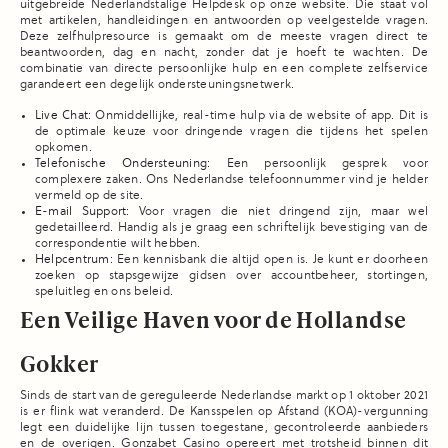
uitgebreide Nederlandstalige Helpdesk op onze website. Die staat vol
met artikelen, handleidingen en antwoorden op veelgestelde vragen.
Deze zelfhulpresource is gemaakt om de meeste vragen direct te
beantwoorden, dag en nacht, zonder dat je hoeft te wachten. De
combinatie van directe persoonlijke hulp en een complete zelfservice
garandeert een degelijk ondersteuningsnetwerk.
Live Chat:
Onmiddellijke, real-time hulp via de website of app. Dit is
de optimale keuze voor dringende vragen die tijdens het spelen
opkomen.
Telefonische Ondersteuning:
Een persoonlijk gesprek voor
complexere zaken. Ons Nederlandse telefoonnummer vind je helder
vermeld op de site.
E-mail Support:
Voor vragen die niet dringend zijn, maar wel
gedetailleerd. Handig als je graag een schriftelijk bevestiging van de
correspondentie wilt hebben.
Helpcentrum:
Een kennisbank die altijd open is. Je kunt er doorheen
zoeken op stapsgewijze gidsen over accountbeheer, stortingen,
speluitleg en ons beleid.
Een Veilige Haven voor de Hollandse
Gokker
Sinds de start van de gereguleerde Nederlandse markt op 1 oktober 2021
is er flink wat veranderd. De Kansspelen op Afstand (KOA)-vergunning
legt een duidelijke lijn tussen toegestane, gecontroleerde aanbieders
en de overigen. Gonzabet Casino opereert met trotsheid binnen dit