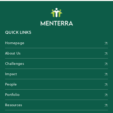
QUICK LINKS
Homepage
About Us
Challenges
Impact
People
Portfolio
Resources