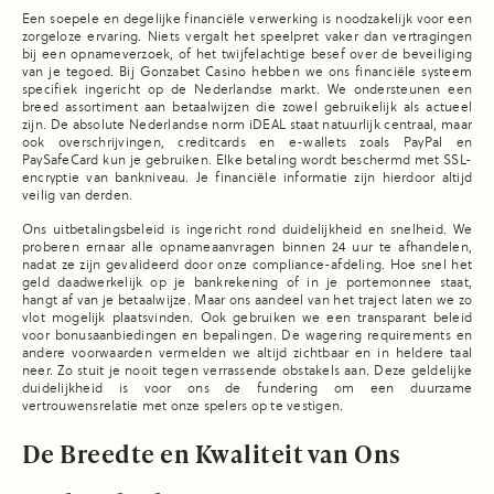
Een soepele en degelijke financiële verwerking is noodzakelijk voor een
zorgeloze ervaring. Niets vergalt het speelpret vaker dan vertragingen
bij een opnameverzoek, of het twijfelachtige besef over de beveiliging
van je tegoed. Bij Gonzabet Casino hebben we ons financiële systeem
specifiek ingericht op de Nederlandse markt. We ondersteunen een
breed assortiment aan betaalwijzen die zowel gebruikelijk als actueel
zijn. De absolute Nederlandse norm iDEAL staat natuurlijk centraal, maar
ook overschrijvingen, creditcards en e-wallets zoals PayPal en
PaySafeCard kun je gebruiken. Elke betaling wordt beschermd met SSL-
encryptie van bankniveau. Je financiële informatie zijn hierdoor altijd
veilig van derden.
Ons uitbetalingsbeleid is ingericht rond duidelijkheid en snelheid. We
proberen ernaar alle opnameaanvragen binnen 24 uur te afhandelen,
nadat ze zijn gevalideerd door onze compliance-afdeling. Hoe snel het
geld daadwerkelijk op je bankrekening of in je portemonnee staat,
hangt af van je betaalwijze. Maar ons aandeel van het traject laten we zo
vlot mogelijk plaatsvinden. Ook gebruiken we een transparant beleid
voor bonusaanbiedingen en bepalingen. De wagering requirements en
andere voorwaarden vermelden we altijd zichtbaar en in heldere taal
neer. Zo stuit je nooit tegen verrassende obstakels aan. Deze geldelijke
duidelijkheid is voor ons de fundering om een duurzame
vertrouwensrelatie met onze spelers op te vestigen.
De Breedte en Kwaliteit van Ons