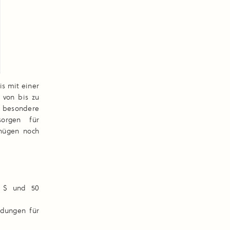
is mit einer
 von bis zu
i, besondere
sorgen für
gnügen noch
0 $ und 50
adungen für