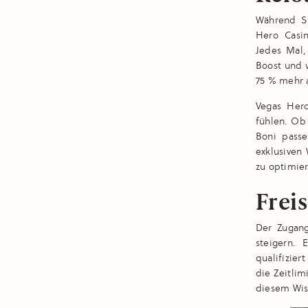
Während S
Hero Casin
Jedes Mal,
Boost und v
75 % mehr 
Vegas Hero
fühlen. Ob 
Boni passe
exklusiven
zu optimier
Frei
Der Zugang
steigern. 
qualifizier
die Zeitli
diesem Wiss