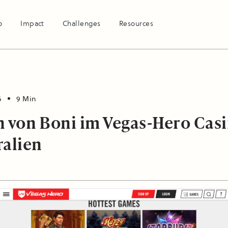
o
Impact
Challenges
Resources
6
9 Min
n von Boni im Vegas-Hero Casi
ralien