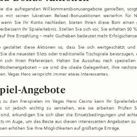
ie die aufregenden Willkommensbonusangebote genießen, sorgt
o mit seinen lukrativen Reload-Bonusaktionen weiterhin für Ne
 wenn Sie Ihr Konto nachladen, bieten Ihnen diese Boni einen 
erbessern Ihr Spielerlebnis. Stellen Sie sich vor, Sie erhalten 50 
auf Ihre Einzahlung – mehr Guthaben bedeutet mehr Erfolgschance
 gestaltet diese Aktionen so, dass Sie sich wertgeschätzt und 
Sie die neuesten Slots oder traditionelle Tischspiele bevorzugen,
n sich Ihren Präferenzen. Halten Sie Ausschau nach spezielle
 Wochenangeboten – sie sind die ideale Gelegenheit, Ihre nächste
en. Vegas Hero verspricht immer etwas Interessantes.
spiel-Angebote
 zu den Freispielen im Vegas Hero Casino kann Ihr Spielerlebn
Es ist jedoch wichtig zu verstehen, wie sie arbeiten. Prüfen 
t sind, erkundigen Sie sich über die Einsatzbedingungen und acht
mits im Auge, um das Beste aus diesen interessanten Angeboten zu 
en erhöhen Sie Ihre Möglichkeiten auf großartige Erträge.