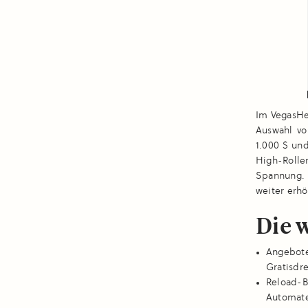
Im VegasHer
Auswahl vo
1.000 $ und
High-Roll
Spannung. 
weiter erh
Die 
Angebot
Gratisdre
Reload-B
Automate