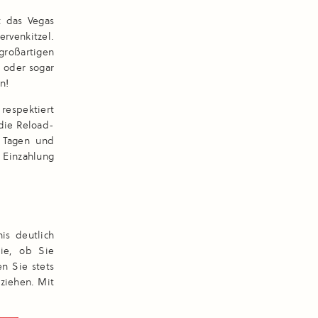
 das Vegas
rvenkitzel.
großartigen
% oder sogar
n!
respektiert
 die Reload-
n Tagen und
 Einzahlung
is deutlich
Sie, ob Sie
en Sie stets
ziehen. Mit