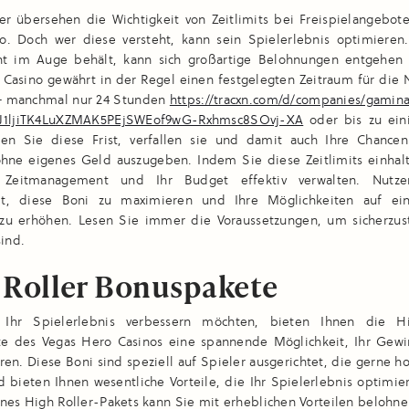
ler übersehen die Wichtigkeit von Zeitlimits bei Freispielangebot
o. Doch wer diese versteht, kann sein Spielerlebnis optimieren
cht im Auge behält, kann sich großartige Belohnungen entgehen 
 Casino gewährt in der Regel einen festgelegten Zeitraum für die 
 – manchmal nur 24 Stunden
https://tracxn.com/d/companies/gamina
WJ1ljiTK4LuXZMAK5PEjSWEof9wG-Rxhmsc8SOvj-XA
oder bis zu ein
ten Sie diese Frist, verfallen sie und damit auch Ihre Chance
hne eigenes Geld auszugeben. Indem Sie diese Zeitlimits einhal
 Zeitmanagement und Ihr Budget effektiv verwalten. Nutz
t, diese Boni zu maximieren und Ihre Möglichkeiten auf ein
u erhöhen. Lesen Sie immer die Voraussetzungen, um sicherzust
sind.
 Roller Bonuspakete
Ihr Spielerlebnis verbessern möchten, bieten Ihnen die Hi
e des Vegas Hero Casinos eine spannende Möglichkeit, Ihr Gewi
en. Diese Boni sind speziell auf Spieler ausgerichtet, die gerne h
d bieten Ihnen wesentliche Vorteile, die Ihr Spielerlebnis optimi
nes High Roller-Pakets kann Sie mit erheblichen Vorteilen belohne