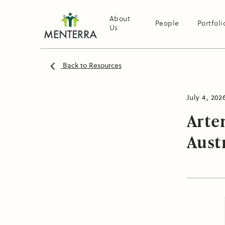
About
People
Portfoli
Us
Back to Resources
July 4, 202
Arte
Aust