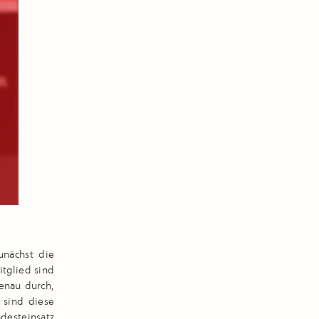
nächst die
itglied sind
enau durch,
 sind diese
esteinsatz