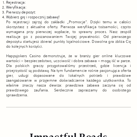
Rejestracja:
Weryfikacja:
Pierwszy depozyt:
Wybierz grę i rozpocznij zabawę!
Po rejestracji zajrzyj do zakładki „Promocje”. Dzięki temu w całości
skorzystasz z aktualne oferty. Pierwsza weryfikacja tożsamości, często
wymagana przy pierwszej wypłacie, to sprawny proces. Nasz zespół
realizuje go z poszanowaniem Twojej prywatności. Od pierwszego
depozytu startujesz zbierać punkty lojalnościowe. Dowolna gra zbliża Cię
do kolejnych korzyści.
Happyjokers Casino demonstruje, że w branży gier online kluczowe
wartości – bezpieczeństwo, uczciwość i dobra zabawa – mogą iść w parze.
Dla polskich graczy przygotowaliśmy przestrzeń, gdzie licencja i
przejrzystość są podstawą. Na tym fundamencie rośnie pasjonująca oferta
gier, usługi dopasowane do lokalnych potrzeb i prawdziwe
zaangażowanie w przyjemne doświadczenie każdego użytkownika. To
właśnie znaczy nasza dewiza: prawdziwa zabawa zaczyna się od
prawdziwego zaufania. Serdecznie zapraszamy do osobistego
sprawdzenia.