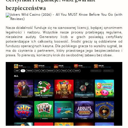
Certyfikat i regulacje: Wasz gwarant
bezpieczeństwa
Nasza działalność funduje się na szanowanej licencji, będącej synonimem
legalności i nadzoru. Wszystkie nasze procesy przebiegają regularne,
niezależne audyty. Generatory liczb w grach posiadają certyfikaty
potwierdzające ich całkowitą losowość. Środki graczy są oddzielone od
funduszy operacyjnych kasyna. Dla polskiego gracza to wyraźny sygnał, że
ma do czynienia z partnerem, który przestrzega jego bezpieczeństwo i
prawa. To pierwszy, konieczny krok do swobodnej zabawy bez obaw.