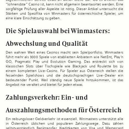
zugeschnittenen Service exakt an dieser Stelle auf. Ob es wirklich das
“lohnendste” Casino ist, kann nicht allgemein beantwortet werden. Eine
sorgfältige Prüfung aller Aspekte ist nötig. Dieser Artikel untersucht die
Stärken und Spezifika von Winmasters für österreichische Spieler, um
eine klare Einschätzung zu geben.
Die Spielauswahl bei Winmasters:
Abwechslung und Qualität
Den wahren Wert eines Casinos macht sein Spielportfolio. Winmasters
führt mehr als 3000 Spiele von etablierten Anbietern wie NetEnt, Play’n
GO, Pragmatic Play und Evolution Gaming. Das erstreckt sich von
klassischen Slots über Tischspiele wie Blackjack und Roulette bis zu
einem kompletten Live-Casino. Für Spieler aus Österreich stellen die
fesselnden Spielshows und die deutschsprachigen Live-Dealer ein
bedeutender Punkt. Weil ständig neue Spiele hinzukommen, ist das
Angebot nie veraltet und bietet für jeden etwas.
Zahlungsverkehr: Ein- und
Auszahlungsmethoden für Österreich
Ein reibungsloser Geldverkehr ist essenziell. Winmasters unterstützt alle
in Österreich üblichen und populären Zahlungswege. Dazu zählen
selbstverständlich Banktransfer, Kreditkarten von Visa und Mastercard