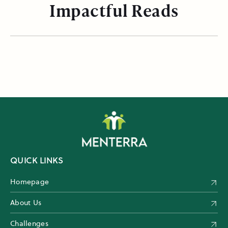
Impactful Reads
QUICK LINKS
Homepage
About Us
Challenges