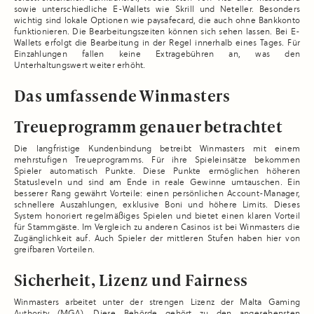
sowie unterschiedliche E-Wallets wie Skrill und Neteller. Besonders
wichtig sind lokale Optionen wie paysafecard, die auch ohne Bankkonto
funktionieren. Die Bearbeitungszeiten können sich sehen lassen. Bei E-
Wallets erfolgt die Bearbeitung in der Regel innerhalb eines Tages. Für
Einzahlungen fallen keine Extragebühren an, was den
Unterhaltungswert weiter erhöht.
Das umfassende Winmasters
Treueprogramm genauer betrachtet
Die langfristige Kundenbindung betreibt Winmasters mit einem
mehrstufigen Treueprogramms. Für ihre Spieleinsätze bekommen
Spieler automatisch Punkte. Diese Punkte ermöglichen höheren
Statusleveln und sind am Ende in reale Gewinne umtauschen. Ein
besserer Rang gewährt Vorteile: einen persönlichen Account-Manager,
schnellere Auszahlungen, exklusive Boni und höhere Limits. Dieses
System honoriert regelmäßiges Spielen und bietet einen klaren Vorteil
für Stammgäste. Im Vergleich zu anderen Casinos ist bei Winmasters die
Zugänglichkeit auf. Auch Spieler der mittleren Stufen haben hier von
greifbaren Vorteilen.
Sicherheit, Lizenz und Fairness
Winmasters arbeitet unter der strengen Lizenz der Malta Gaming