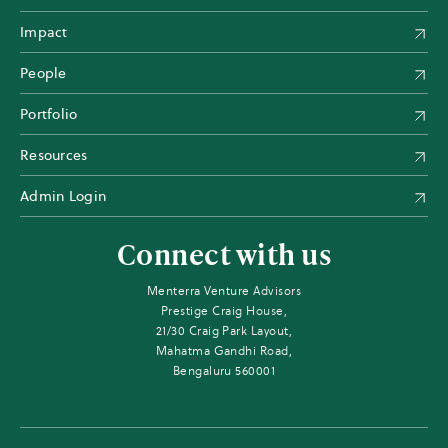
Impact
People
Portfolio
Resources
Admin Login
Connect with us
Menterra Venture Advisors
Prestige Craig House,
21/30 Craig Park Layout,
Mahatma Gandhi Road,
Bengaluru 560001