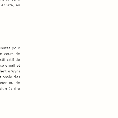
uer vite, en
inutes pour
en cours de
tificatif de
sse email et
dent à Wyns
tionale des
nner ou de
ien éclairé