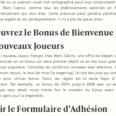
phe ou un prénom usuel mal orthographié peut tout compromettre
on. Wyns Casino, comme tous les établissements autorisés en F
précisément qui vous êtes. Cette précision peut paraître pénible
tre argent et vos renseignements. Il n’y a pas de passe-droit.
uvrez le Bonus de Bienvenue
Nouveaux Joueurs
e nouveau joueur français chez Wyns Casino, une offre de départ v
onsister en un bonus sur votre premier dépôt ou en des tours grat
ous populaire. Consultez les conditions connexes avec attention. I
um requis, le taux de mise (le wagering), la liste des jeux qui co
e pour utiliser bonus. Saisir ces règles est la seule façon d’
ment. Par exemple, un bonus de 100% jusqu’à 200€ avec un w
que vous devez miser trente fois le montant du bonus avant 
es gains qu’il a engendrés.
ir le Formulaire d’Adhésion