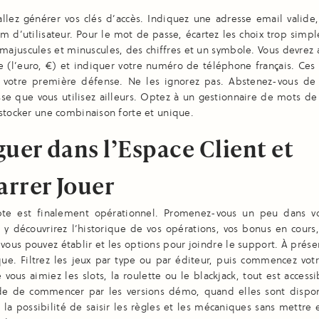
allez générer vos clés d’accès. Indiquez une adresse email valide,
m d’utilisateur. Pour le mot de passe, écartez les choix trop simpl
 majuscules et minuscules, des chiffres et un symbole. Vous devrez a
e (l’euro, €) et indiquer votre numéro de téléphone français. Ces 
t votre première défense. Ne les ignorez pas. Abstenez-vous de 
se que vous utilisez ailleurs. Optez à un gestionnaire de mots de
stocker une combinaison forte et unique.
uer dans l’Espace Client et
rrer Jouer
te est finalement opérationnel. Promenez-vous un peu dans v
s y découvrirez l’historique de vos opérations, vos bonus en cours,
vous pouvez établir et les options pour joindre le support. À prése
que. Filtrez les jeux par type ou par éditeur, puis commencez vot
 vous aimiez les slots, la roulette ou le blackjack, tout est accessi
 de commencer par les versions démo, quand elles sont dispon
la possibilité de saisir les règles et les mécaniques sans mettre 