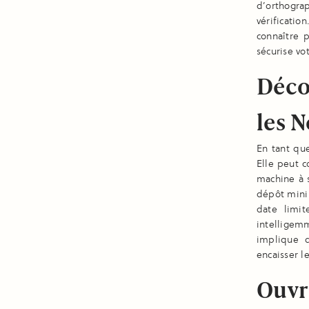
d’orthogra
vérificati
connaître 
sécurise vo
Déco
les 
En tant qu
Elle peut c
machine à s
dépôt minim
date limit
intelligem
implique 
encaisser l
Ouvr