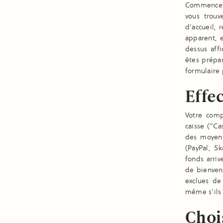
Commencez 
vous trouv
d’accueil, 
apparent, e
dessus aff
êtes prépa
formulaire 
Effec
Votre comp
caisse (“Ca
des moyens
(PayPal, Sk
fonds arriv
de bienven
exclues de 
même s’ils 
Choi