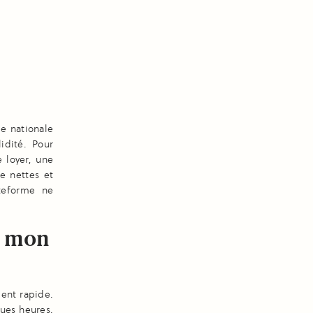
te nationale
idité. Pour
e loyer, une
e nettes et
ateforme ne
de mon
ent rapide.
ues heures.