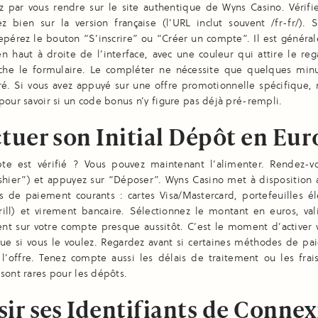
par vous rendre sur le site authentique de Wyns Casino. Vérifi
ez bien sur la version française (l’URL inclut souvent /fr-fr/). 
repérez le bouton “S’inscrire” ou “Créer un compte”. Il est génér
n haut à droite de l’interface, avec une couleur qui attire le reg
iche le formulaire. Le compléter ne nécessite que quelques minu
ré. Si vous avez appuyé sur une offre promotionnelle spécifique, 
pour savoir si un code bonus n’y figure pas déjà pré-rempli.
tuer son Initial Dépôt en Eur
te est vérifié ? Vous pouvez maintenant l’alimenter. Rendez-v
shier”) et appuyez sur “Déposer”. Wyns Casino met à disposition 
 de paiement courants : cartes Visa/Mastercard, portefeuilles él
rill) et virement bancaire. Sélectionnez le montant en euros, val
ent sur votre compte presque aussitôt. C’est le moment d’activer
ue si vous le voulez. Regardez avant si certaines méthodes de pa
l’offre. Tenez compte aussi les délais de traitement ou les frai
sont rares pour les dépôts.
sir ses Identifiants de Conne