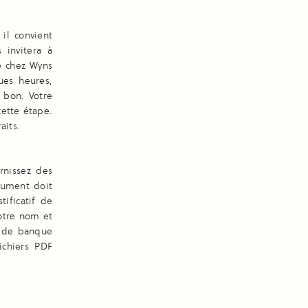
il convient
 invitera à
e chez Wyns
ues heures,
e bon. Votre
ette étape.
aits.
rnissez des
cument doit
tificatif de
votre nom et
vé de banque
ichiers PDF