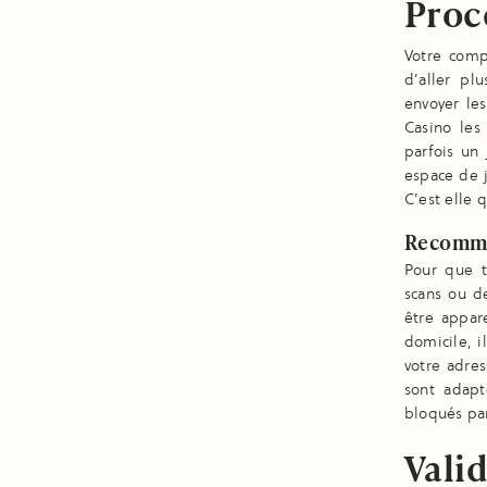
Proc
Votre comp
d’aller pl
envoyer le
Casino les
parfois un 
espace de 
C’est elle 
Recomma
Pour que t
scans ou d
être appare
domicile, i
votre adres
sont adapt
bloqués pa
Vali