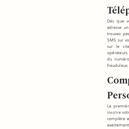
Télé
Dès que vo
adresse un
trouvez pa
SMS sur vot
sur le sit
opérateurs 
du numéro 
frauduleux.
Comp
Pers
La premièr
inscrire vo
complète e
exactemen