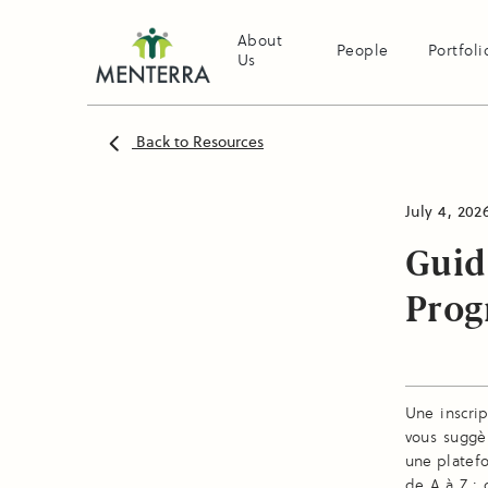
About
People
Portfoli
Us
Back to Resources
July 4, 202
Guid
Prog
Une inscri
vous suggè
une platefo
de A à Z : 