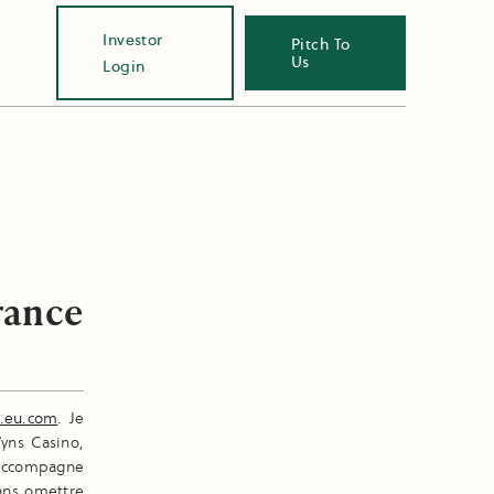
Investor
Pitch To
Us
Login
rance
o.eu.com
. Je
yns Casino,
s accompagne
sans omettre