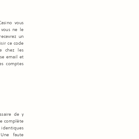
Casino vous
 vous ne le
recevrez un
isir ce code
te chez les
sse email et
les comptes
ssaire de y
sse complète
 identiques
 Une faute