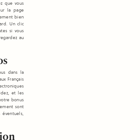
ez que vous
Sur la page
alement bien
ard. Un clic
tes si vous
regardez au
os
ous dans la
aux Français
ectroniques
idez, et les
 votre bonus
iement sont
s éventuels,
xion