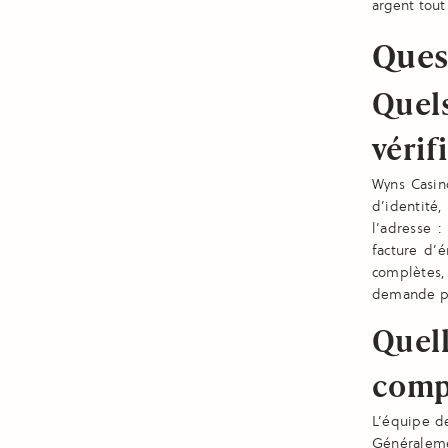
argent tout
Ques
Quels
vérif
Wyns Casino
d’identité
l’adresse :
facture d’
complètes,
demande pa
Quell
comp
L’équipe d
Généraleme