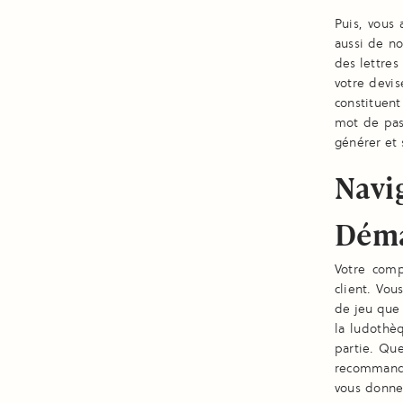
Puis, vous 
aussi de no
des lettres
votre devis
constituen
mot de pas
générer et 
Navig
Déma
Votre comp
client. Vou
de jeu que 
la ludothè
partie. Que
recommande
vous donne 