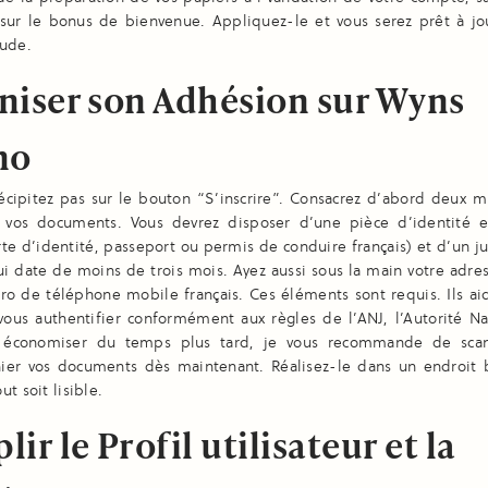
 sur le bonus de bienvenue. Appliquez-le et vous serez prêt à jo
tude.
niser son Adhésion sur Wyns
no
écipitez pas sur le bouton “S’inscrire”. Consacrez d’abord deux m
 vos documents. Vous devrez disposer d’une pièce d’identité 
arte d’identité, passeport ou permis de conduire français) et d’un jus
i date de moins de trois mois. Ayez aussi sous la main votre adre
ro de téléphone mobile français. Ces éléments sont requis. Ils ai
vous authentifier conformément aux règles de l’ANJ, l’Autorité Na
r économiser du temps plus tard, je vous recommande de sca
ier vos documents dès maintenant. Réalisez-le dans un endroit b
t soit lisible.
ir le Profil utilisateur et la