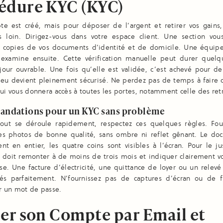
édure KYC (KYC)
te est créé, mais pour déposer de l’argent et retirer vos gains, 
us loin. Dirigez-vous dans votre espace client. Une section vous
s copies de vos documents d’identité et de domicile. Une équip
 examine ensuite. Cette vérification manuelle peut durer quelq
jour ouvrable. Une fois qu’elle est validée, c’est achevé pour d
jeu devient pleinement sécurisé. Ne perdez pas de temps à faire c
qui vous donnera accès à toutes les portes, notamment celle des retr
ndations pour un KYC sans problème
out se déroule rapidement, respectez ces quelques règles. Fou
es photos de bonne qualité, sans ombre ni reflet gênant. Le do
nt en entier, les quatre coins sont visibles à l’écran. Pour le jus
l doit remonter à de moins de trois mois et indiquer clairement 
se. Une facture d’électricité, une quittance de loyer ou un rele
és parfaitement. N’fournissez pas de captures d’écran ou de f
r un mot de passe.
der son Compte par Email et