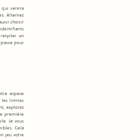
 qui servira
es. Alternez
ussi choisir
identifiants
recycler un
 passe pour
otre espace
 les limites
nt, explorez
re première
ble. Je vous
ibles. Cela
en jeu votre