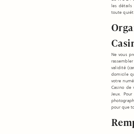
les détails
toute quié
Orga
Casi
Ne vous pr
rassembler
validité (c
domicile qu
votre numé
Casino de 
Jeux. Pou
photograph
pour que tou
Rempl