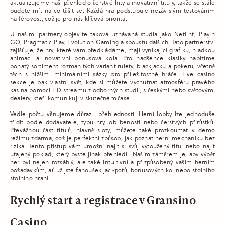
aktualizujeme naši přehled o čerstvé hity a inovativní tituly, takže se stále
budete mít na co těšit se. Každá hra podstupuje nezávislým testováním
na férovost, což je pro nás klíčová priorita.
U našimi partnery objevíte taková uznávaná studia jako NetEnt, Play’n
GO, Pragmatic Play, Evolution Gaming a spoustu dalších. Tato partnerství
zajišťuje, že hry, které vám předkládáme, mají vynikající grafiku, hladkou
animaci a inovativní bonusová kola. Pro nadšence klasiky nabízíme
bohatý sortiment rozmanitých variant rulety, blackjacku a pokeru, včetně
těch s nižšími minimálními sázky pro příležitostné hráče. Live casino
sekce je pak vlastní svět, kde si můžete vychutnat atmosféru pravého
kasina pomocí HD streamu z odborných studií, s českými nebo světovými
dealery, kteří komunikují v skutečném čase.
Vedle počtu věnujeme důraz i přehlednosti. Herní lobby lze jednoduše
třídit podle dodavatele, typu hry, oblíbenosti nebo čerstvých přírůstků.
Převážnou část titulů, hlavně sloty, můžete také prozkoumat v demo
režimu zdarma, což je perfektní způsob, jak poznat herní mechaniku bez
rizika. Tento přístup vám umožní najít si svůj vytoužený titul nebo najít
utajený poklad, který byste jinak přehlédli. Naším záměrem je, aby výběr
her byl nejen rozsáhlý, ale také intuitivní a přizpůsobený vašim herním
požadavkům, ať už jste fanoušek jackpotů, bonusových kol nebo stolního
stolního hraní.
Rychlý start a registrace v Gransino
Casino