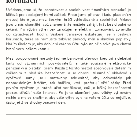
korunách
Uvědomujeme si, že pohotovost a spolehlivost finančních transakcí je
klíčová pro spokojený herní zážitek. Proto jsme připravili řadu platebních
metod, které jsou mezi českými hráči vyhledávané a spolehlivé. Vklady
jsou u nás okamžité, což znamená, že můžete zahájit hrát bez dlouhého
čekání. Pro výběry výher pak zaručujeme efektivní zpracování, zpravidla
do čtyřiadvaceti hodin. Veškeré transakce uskutečňují se v českých
korunách, takže se nemusíte zabývat převody měn a skrytými poplatky.
Naším úkolem je, aby dobíjení vašeho účtu bylo stejně hladké jako vlastní
hraní her v našem kasinu.
Mezi podporované metody řadíme bankovní převody, kreditní a debetní
karty od významných poskytovatelů, a také současné elektronické
peněženky a platební brány. Každá z těchto metod absolvovala detailním
ověřením z hlediska bezpečnosti a solidnosti. Minimální vkladové i
výběrové sumy jsou nastaveny adekvátně, aby odpovídaly jak
nepravidelným hráčům, tak hráčům, kteří preferují větší sázky. Před
prvním výběrem je nutné účet verifikovat, což je běžný bezpečnostní
proces střežící vaše finance. Po jeho ukončení jsou výběry vyřizovány
rychle a my se snažíme, aby vaše výhry byly na vašem účtu co nejdříve,
často ještě ve shodný pracovní den.