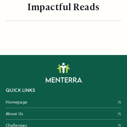
Impactful Reads
QUICK LINKS
Homepage
About Us
Challenges