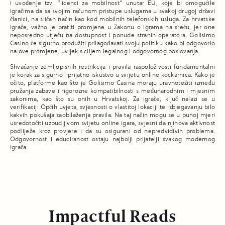
i uvođenje tzv. “licenci za mobilnost” unutar EU, koje bi omogućile
igračima da sa svojim računom pristupe uslugama u svakoj drugoj državi
članici, na sličan način kao kod mobilnih telefonskih usluga. Za hrvatske
igrače, važno je pratiti promjene u Zakonu o igrama na sreću, jer one
neposredno utječu na dostupnost i ponude stranih operatora. Golisimo
Casino će sigurno produžiti prilagođavati svoju politiku kako bi odgovorio
na ove promjene, uvijek s ciljem legalnog i odgovornog poslovanja.
Shvaćanje zemljopisnih restrikcija i pravila raspoloživosti fundamentalni
je korak za sigurno i prijatno iskustvo u svijetu online kockarnica. Kako je
očito, platforme kao što je Golisimo Casina moraju uravnotežiti između
pružanja zabave i rigorozne kompatibilnosti s međunarodnim i mjesnim
zakonima, kao što su onih u Hrvatskoj. Za igrače, ključ nalazi se u
verifikaciji Općih uvjeta, svjesnosti o vlastitoj lokaciji te izbjegavanju bilo
kakvih pokušaja zaobilaženja pravila. Na taj način mogu se u punoj mjeri
usredotočiti uzbudljivom svijetu online igara, svjesni da njihova aktivnost
podliježe kroz provjere i da su osigurani od nepredvidivih problema.
Odgovornost i educiranost ostaju najbolji prijatelji svakog modernog
igrača.
Impactful Reads