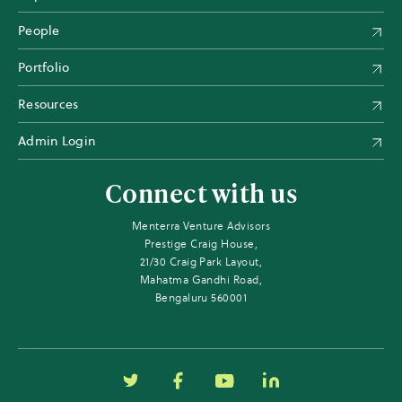
People
Portfolio
Resources
Admin Login
Connect with us
Menterra Venture Advisors
Prestige Craig House,
21/30 Craig Park Layout,
Mahatma Gandhi Road,
Bengaluru 560001