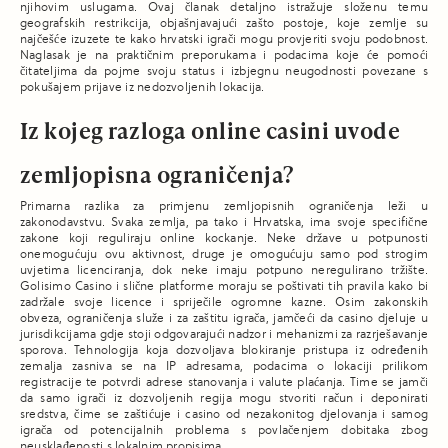
njihovim uslugama. Ovaj članak detaljno istražuje složenu temu
geografskih restrikcija, objašnjavajući zašto postoje, koje zemlje su
najčešće izuzete te kako hrvatski igrači mogu provjeriti svoju podobnost.
Naglasak je na praktičnim preporukama i podacima koje će pomoći
čitateljima da pojme svoju status i izbjegnu neugodnosti povezane s
pokušajem prijave iz nedozvoljenih lokacija.
Iz kojeg razloga online casini uvode
zemljopisna ograničenja?
Primarna razlika za primjenu zemljopisnih ograničenja leži u
zakonodavstvu. Svaka zemlja, pa tako i Hrvatska, ima svoje specifične
zakone koji reguliraju online kockanje. Neke države u potpunosti
onemogućuju ovu aktivnost, druge je omogućuju samo pod strogim
uvjetima licenciranja, dok neke imaju potpuno neregulirano tržište.
Golisimo Casino i slične platforme moraju se poštivati tih pravila kako bi
zadržale svoje licence i spriječile ogromne kazne. Osim zakonskih
obveza, ograničenja služe i za zaštitu igrača, jamčeći da casino djeluje u
jurisdikcijama gdje stoji odgovarajući nadzor i mehanizmi za razrješavanje
sporova. Tehnologija koja dozvoljava blokiranje pristupa iz određenih
zemalja zasniva se na IP adresama, podacima o lokaciji prilikom
registracije te potvrdi adrese stanovanja i valute plaćanja. Time se jamči
da samo igrači iz dozvoljenih regija mogu stvoriti račun i deponirati
sredstva, čime se zaštićuje i casino od nezakonitog djelovanja i samog
igrača od potencijalnih problema s povlačenjem dobitaka zbog
neusklađenosti s lokalnim propisima.