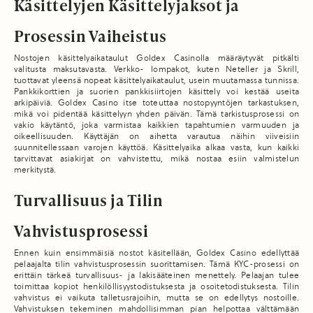
Käsittelyjen Käsittelyjaksot ja
Prosessin Vaiheistus
Nostojen käsittelyaikataulut Goldex Casinolla määräytyvät pitkälti
valitusta maksutavasta. Verkko- lompakot, kuten Neteller ja Skrill,
tuottavat yleensä nopeat käsittelyaikataulut, usein muutamassa tunnissa.
Pankkikorttien ja suorien pankkisiirtojen käsittely voi kestää useita
arkipäiviä. Goldex Casino itse toteuttaa nostopyyntöjen tarkastuksen,
mikä voi pidentää käsittelyyn yhden päivän. Tämä tarkistusprosessi on
vakio käytäntö, joka varmistaa kaikkien tapahtumien varmuuden ja
oikeellisuuden. Käyttäjän on aihetta varautua näihin viiveisiin
suunnitellessaan varojen käyttöä. Käsittelyaika alkaa vasta, kun kaikki
tarvittavat asiakirjat on vahvistettu, mikä nostaa esiin valmistelun
merkitystä.
Turvallisuus ja Tilin
Vahvistusprosessi
Ennen kuin ensimmäisiä nostot käsitellään, Goldex Casino edellyttää
pelaajalta tilin vahvistusprosessin suorittamisen. Tämä KYC-prosessi on
erittäin tärkeä turvallisuus- ja lakisääteinen menettely. Pelaajan tulee
toimittaa kopiot henkilöllisyystodistuksesta ja osoitetodistuksesta. Tilin
vahvistus ei vaikuta talletusrajoihin, mutta se on edellytys nostoille.
Vahvistuksen tekeminen mahdollisimman pian helpottaa välttämään