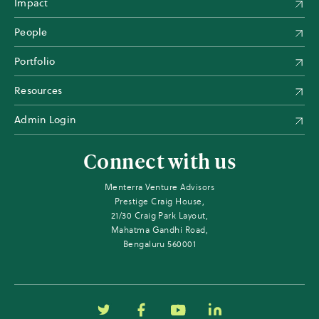
Impact
People
Portfolio
Resources
Admin Login
Connect with us
Menterra Venture Advisors
Prestige Craig House,
21/30 Craig Park Layout,
Mahatma Gandhi Road,
Bengaluru 560001