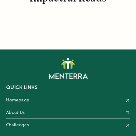
QUICK LINKS
Homepage
About Us
Challenges