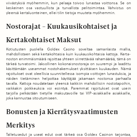
viivästyksiä myöhemmin, kun pelaaja toivoo lunastaa voittonsa. Se on
keskeinen osa vastuullista ja turvallista pelitoimintaa. Vahvistus on
yleensä kertaluonteinen, ellei tilin tietoja muuteta myöhemmin.
Nostorajat – Kuukausikohtaiset ja
Kertakohtaiset Maksut
Kotiutusten puolella Goldex Casino soveltaa samanlaista mallia,
mahdollistaen sekä kertakohtaisia kuin kuukausikohtaisia kattoja. Kerta-
noston enimmäismäärä rajoittaa yhteen siirrettävää rahamäärää, tämä on
tärkeä turvatoimi. Jaksollinen kokonaisnostoraja on suurempi ja laadittu
käsittämään useammat nostohakemukset yksittäisen kuukauden. Nämä
rajoitukset ovat oleellisia suunnitellessa isompia voittojen lunastuksia, ja
näiden tietäminen helpottaa käyttäjää jakamaan nostonsa parhaalla
tavalla. Kattoja noudatetaan yleensä kaikkiin mahdollisiin nostotapoihin,
vaikkakin poikkeuksia voi esiintyä. Paremmat rajoitukset ovat usein
tarjolla pelkästään tietyille maksutavoille tai VIP-asiakkaille asiakkaille,
joka kannustaa sitoutumiseen.
Bonusten ja Kierrätysvaatimusten
Merkitys
Talletusedut ja useat edut ovat tärkeä osa Goldex Casinon tarjontaa,