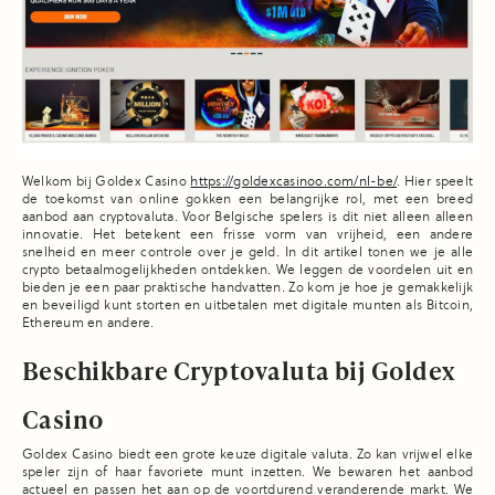
Welkom bij Goldex Casino
https://goldexcasinoo.com/nl-be/
. Hier speelt
de toekomst van online gokken een belangrijke rol, met een breed
aanbod aan cryptovaluta. Voor Belgische spelers is dit niet alleen alleen
innovatie. Het betekent een frisse vorm van vrijheid, een andere
snelheid en meer controle over je geld. In dit artikel tonen we je alle
crypto betaalmogelijkheden ontdekken. We leggen de voordelen uit en
bieden je een paar praktische handvatten. Zo kom je hoe je gemakkelijk
en beveiligd kunt storten en uitbetalen met digitale munten als Bitcoin,
Ethereum en andere.
Beschikbare Cryptovaluta bij Goldex
Casino
Goldex Casino biedt een grote keuze digitale valuta. Zo kan vrijwel elke
speler zijn of haar favoriete munt inzetten. We bewaren het aanbod
actueel en passen het aan op de voortdurend veranderende markt. We