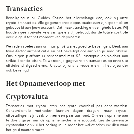
Transacties
Beveiliging is bij Goldex Casino het allerbelangrijkste, ook bij onze
crypto-transacties. Alle gegenereerde depositoadressen zijn specifiek en
gekoppeld aan jouw account. Dat maakt tracking en veiligheid beter. Wij
houden geen private keys van spelers. Jij behoudt dus de totale controle
over je geld tot het moment van deponeren.
We raden spelers aan om hun privé wallet goed te beveiligen. Denk aan
twee-factor authenticatie en het beveiligd opslaan van je seed phrase.
Ons eigen platform is beschermd met SSL-encryptie en voldoet aan
strikte licentie-eisen. Zo worden je gegevens en transacties op onze site
uitstekend afgeschermd. Crypto bij ons is modern en in het bijzonder
ook beveiligd.
Het Opnameverloop met
Cryptovaluta
Transacties met crypto laten het grote voordeel pas echt worden.
Conventionele methoden kunnen dagen dragen, maar crypto-
uitbetalingen zijn vaak binnen een paar uur rond. Om een opname aan
te doen, ga je naar de opname sectie in je account. Kies de gewenste
cryptovaluta en vul het bedrag in. Je moet het wallet adres invullen waar
het geld naartoe moet.