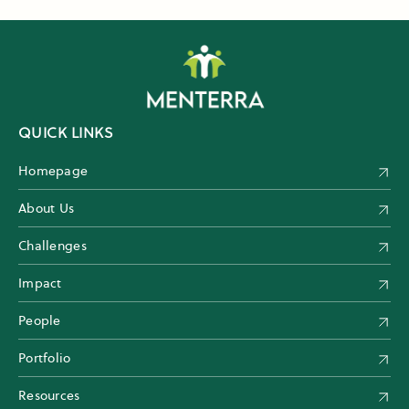
QUICK LINKS
Homepage
About Us
Challenges
Impact
People
Portfolio
Resources