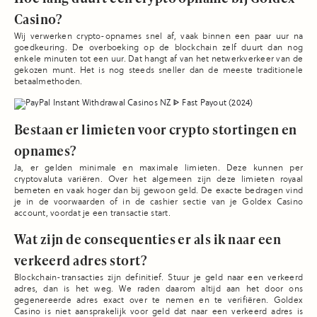
Casino?
Wij verwerken crypto-opnames snel af, vaak binnen een paar uur na
goedkeuring. De overboeking op de blockchain zelf duurt dan nog
enkele minuten tot een uur. Dat hangt af van het netwerkverkeer van de
gekozen munt. Het is nog steeds sneller dan de meeste traditionele
betaalmethoden.
Bestaan er limieten voor crypto stortingen en
opnames?
Ja, er gelden minimale en maximale limieten. Deze kunnen per
cryptovaluta variëren. Over het algemeen zijn deze limieten royaal
bemeten en vaak hoger dan bij gewoon geld. De exacte bedragen vind
je in de voorwaarden of in de cashier sectie van je Goldex Casino
account, voordat je een transactie start.
Wat zijn de consequenties er als ik naar een
verkeerd adres stort?
Blockchain-transacties zijn definitief. Stuur je geld naar een verkeerd
adres, dan is het weg. We raden daarom altijd aan het door ons
gegenereerde adres exact over te nemen en te verifiëren. Goldex
Casino is niet aansprakelijk voor geld dat naar een verkeerd adres is