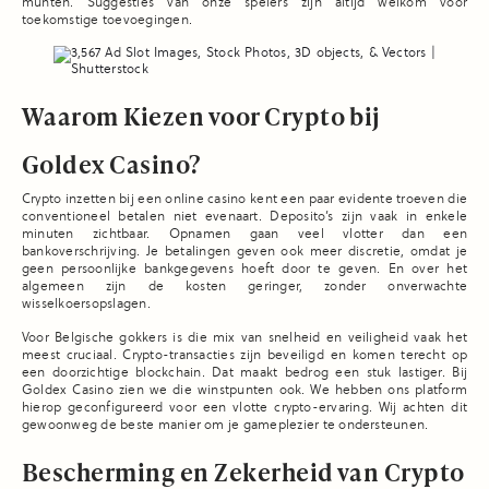
munten. Suggesties van onze spelers zijn altijd welkom voor
toekomstige toevoegingen.
Waarom Kiezen voor Crypto bij
Goldex Casino?
Crypto inzetten bij een online casino kent een paar evidente troeven die
conventioneel betalen niet evenaart. Deposito’s zijn vaak in enkele
minuten zichtbaar. Opnamen gaan veel vlotter dan een
bankoverschrijving. Je betalingen geven ook meer discretie, omdat je
geen persoonlijke bankgegevens hoeft door te geven. En over het
algemeen zijn de kosten geringer, zonder onverwachte
wisselkoersopslagen.
Voor Belgische gokkers is die mix van snelheid en veiligheid vaak het
meest cruciaal. Crypto-transacties zijn beveiligd en komen terecht op
een doorzichtige blockchain. Dat maakt bedrog een stuk lastiger. Bij
Goldex Casino zien we die winstpunten ook. We hebben ons platform
hierop geconfigureerd voor een vlotte crypto-ervaring. Wij achten dit
gewoonweg de beste manier om je gameplezier te ondersteunen.
Bescherming en Zekerheid van Crypto