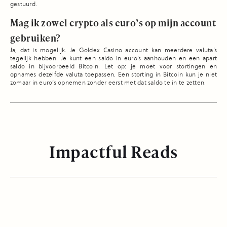
gestuurd.
Mag ik zowel crypto als euro’s op mijn account
gebruiken?
Ja, dat is mogelijk. Je Goldex Casino account kan meerdere valuta’s
tegelijk hebben. Je kunt een saldo in euro’s aanhouden en een apart
saldo in bijvoorbeeld Bitcoin. Let op: je moet voor stortingen en
opnames dezelfde valuta toepassen. Een storting in Bitcoin kun je niet
zomaar in euro’s opnemen zonder eerst met dat saldo te in te zetten.
Impactful Reads