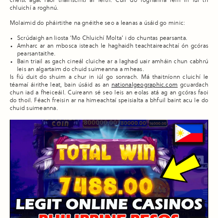
cheist agat faoi thairiscintí ar leith. Cuir do roghanna féin in iúl trí
chluichí a roghnú.
Molaimid do pháirtithe na gnéithe seo a leanas a úsáid go minic:
Scrúdaigh an liosta ‘Mo Chluichí Molta’ i do chuntas pearsanta.
Amharc ar an mbosca isteach le haghaidh teachtaireachtaí ón gcóras
pearsantaithe.
Bain triail as gach cineál cluiche ar a laghad uair amháin chun cabhrú
leis an algartaim do chuid suimeanna a mheas.
Is fiú duit do shuim a chur in iúl go sonrach. Má thaitníonn cluichí le
téamaí áirithe leat, bain úsáid as an
nationalgeographic.com
gcuardach
chun iad a fheiceáil. Cuireann sé seo leis an eolas atá ag an gcóras faoi
do thoil. Féach freisin ar na himeachtaí speisialta a bhfuil baint acu le do
chuid suimeanna.