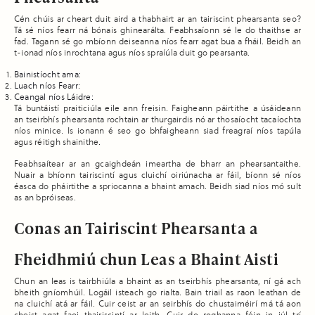
Cén chúis ar cheart duit aird a thabhairt ar an tairiscint phearsanta seo?
Tá sé níos fearr ná bónais ghinearálta. Feabhsaíonn sé le do thaithse ar
fad. Tagann sé go mbíonn deiseanna níos fearr agat bua a fháil. Beidh an
t-ionad níos inrochtana agus níos spraíúla duit go pearsanta.
Bainistíocht ama:
Luach níos Fearr:
Ceangal níos Láidre:
Tá buntáistí praiticiúla eile ann freisin. Faigheann páirtithe a úsáideann
an tseirbhís phearsanta rochtain ar thurgairdis nó ar thosaíocht tacaíochta
níos minice. Is ionann é seo go bhfaigheann siad freagraí níos tapúla
agus réitigh shainithe.
Feabhsaítear ar an gcaighdeán imeartha de bharr an phearsantaithe.
Nuair a bhíonn tairiscintí agus cluichí oiriúnacha ar fáil, bíonn sé níos
éasca do pháirtithe a spriocanna a bhaint amach. Beidh siad níos mó sult
as an bpróiseas.
Conas an Tairiscint Phearsanta a
Fheidhmiú chun Leas a Bhaint Aisti
Chun an leas is tairbhiúla a bhaint as an tseirbhís phearsanta, ní gá ach
bheith gníomhúil. Logáil isteach go rialta. Bain triail as raon leathan de
na cluichí atá ar fáil. Cuir ceist ar an seirbhís do chustaiméirí má tá aon