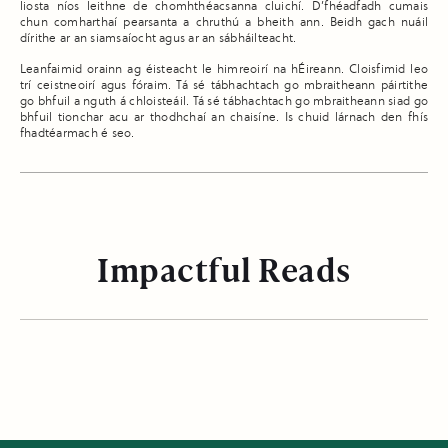
liosta níos leithne de chomhthéacsanna cluichí. D’fhéadfadh cumais
chun comharthaí pearsanta a chruthú a bheith ann. Beidh gach nuáil
dírithe ar an siamsaíocht agus ar an sábháilteacht.
Leanfaimid orainn ag éisteacht le himreoirí na hÉireann. Cloisfimid leo
trí ceistneoirí agus fóraim. Tá sé tábhachtach go mbraitheann páirtithe
go bhfuil a nguth á chloisteáil. Tá sé tábhachtach go mbraitheann siad go
bhfuil tionchar acu ar thodhchaí an chaisíne. Is chuid lárnach den fhís
fhadtéarmach é seo.
Impactful Reads