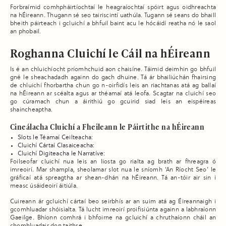
Forbraímid comhpháirtíochtaí le heagraíochtaí spóirt agus oidhreachta
na hÉireann. Thugann sé seo tairiscintí uathúla. Tugann sé seans do bhaill
bheith páirteach i gcluichí a bhfuil baint acu le hócáidí reatha nó le saol
an phobail.
Roghanna Cluichí le Cáil na hÉireann
Is é an chluichíocht príomhchuid aon chaisíne. Táimid deimhin go bhfuil
gné le sheachadadh againn do gach dhuine. Tá ár bhailiúchán fhairsing
de chluichí fhorbartha chun go n-oirfidís leis an riachtanas atá ag ballaí
na hÉireann ar scéalta agus ar théamaí atá leofa. Scagtar na cluichí seo
go cúramach chun a áirithiú go gcuirid siad leis an eispéireas
shaincheaptha.
Cineálacha Cluichí a Fheileann le Páirtithe na hÉireann
Slots le Téamaí Ceilteacha:
Cluichí Cártaí Clasaiceacha:
Cluichí Digiteacha le Narratíve:
Foilseofar cluichí nua leis an liosta go rialta ag brath ar fhreagra ó
imreoirí. Mar shampla, sheolamar slot nua le sníomh ‘An Ríocht Seo’ le
gráficaí atá spreagtha ar shean-dhán na hÉireann. Tá an-tóir air sin i
measc úsáideoirí áitiúla.
Cuireann ár gcluichí cártaí beo seirbhís ar an suim atá ag Éireannaigh i
gcomhluadar shóisialta. Tá lucht imreoirí proifisiúnta againn a labhraíonn
Gaeilge. Bhíonn comhrá i bhfoirne na gcluichí a chruthaíonn cháil an
chomhluadair don taithse.