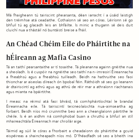
Má fhaigheann tú tairiscint phearsanta, déan iarracht í a úsáid laistigh
den tréimhse atá ceadaithe. Cothaíonn sé seo an córas. Léiríonn sé go
bhfuil tú ag glacadh leis an bhfáilte. Is minic a thugann sé deis duit
cluichí nua a thástáil nó buntáistí breise a fháil.
An Chéad Chéim Eile do Pháirtithe na
hÉireann ag Mafia Casino
Tá an taithí pearsantaithe ar tí tosaithe. Tá pleananna againn gnéithe nua
a sheoladh. Is é cuspóir na ngnéithe seo taithí na n-imreoirí Éireannacha
a fheabhsú agus a fheabhsú tuilleadh. Beidh na hathruithe seo faoi
thionchar ar aiseolas díreach ón bpobal féin. Ráthóidh sé seo go leanann
ár dtairiscintí ag athrú agus ag athrú de réir mar a athraíonn riachtanais
agus mianta na bpáirtithe.
I measc na réimsí atá faoi bhráid, tá comhpháirtíochtaí le brandaí
Éireannacha eile. Tá tairiscintí teicneolaíochta nua-aimseartha ag
forbairt. Beidh níos mó cruinnithe beo ann a cheanglaíonn páirtithe le
chéile. Is é an aidhm ná comhphobal buan a chruthú a bhfuil an stíl
mhaireachtála Éireannach mar chroílár aige.
Táimid ag súil le córas a fhorbairt a cheadaíonn do pháirtithe a gcuid
eispéireas a shaincheapadh níos mó. D’fhéadfadh sé seo a bheith ina