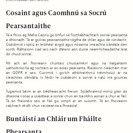
Cosaint agus Caomhnú sa Socrú
Pearsantaithe
Tá a fhios ag Mafia Casino go bhfuil sé fíorthábhachtach sonraí pearsanta
a dhíonadh. Tá ár gcóras pearsantaithe tógtha de shlán agus de rúndacht.
Úsáidimid criptiú ar leibhéal airgid agus nósanna imeachta slándála den
scoth. Ráthaíonn siad seo nach dtéann aon duine neamhcheadaithe leat
do chuid sonraí.
Níl ach an fhoireann chúntais chustaiméirí agus na halgartaim
uathoibríocha ag rochtain ar an eolas pearsanta. Rialaíonn rialacháin mar
an GDPR é seo. Cuirimid i gcrích athbhreithniú tréimhsiúil ar na
cleachtais slándála. Is féidir le úsáideoirí a sonraí a rialú ina gcuntas
pearsanta.
Tugaimid béim ar an trédhearcacht freisin. Soláthraímid míniú glan do
dhaoine conas a úsáidtear a sonraí chun an tseirbhís aonair a chur ar fáil.
Tá an fhaisnéis seo ar fáil go simplí ar an suíomh. Tá an fhoireann
cabhrach réidh chun ceisteanna a fhreastal.
Buntáistí an Chláir um Fháilte
Phearsanta