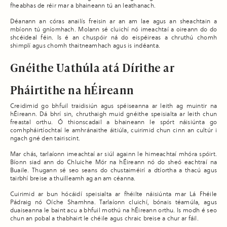
fheabhas de réir mar a bhaineann tú an leathanach.
Déanann an córas anailís freisin ar an am lae agus an sheachtain a
mbíonn tú gníomhach. Molann sé cluichí nó imeachtaí a oireann do do
shcéideal féin. Is é an chuspóir ná do eispéireas a chruthú chomh
shimplí agus chomh thaitneamhach agus is indéanta.
Gnéithe Uathúla atá Dírithe ar
Pháirtithe na hÉireann
Creidimid go bhfuil traidisiún agus spéiseanna ar leith ag muintir na
hÉireann. Dá bhrí sin, chruthaigh muid gnéithe speisialta ar leith chun
freastal orthu. Ó thionscadail a bhaineann le spórt náisiúnta go
comhpháirtíochtaí le amhránaithe áitiúla, cuirimid chun cinn an cultúr i
ngach gné den tairiscint.
Mar chás, tarlaíonn imeachtaí ar siúl againn le himeachtaí mhóra spóirt.
Bíonn siad ann do Chluiche Mór na hÉireann nó do sheó eachtraí na
Buaile. Thugann sé seo seans do chustaiméirí a dtíortha a thacú agus
tairbhí breise a thuilleamh ag an am céanna.
Cuirimid ar bun hócáidí speisialta ar fhéilte náisiúnta mar Lá Fhéile
Pádraig nó Oíche Shamhna. Tarlaíonn cluichí, bónais téamúla, agus
duaiseanna le baint acu a bhfuil mothú na hÉireann orthu. Is modh é seo
chun an pobal a thabhairt le chéile agus chraic breise a chur ar fáil.