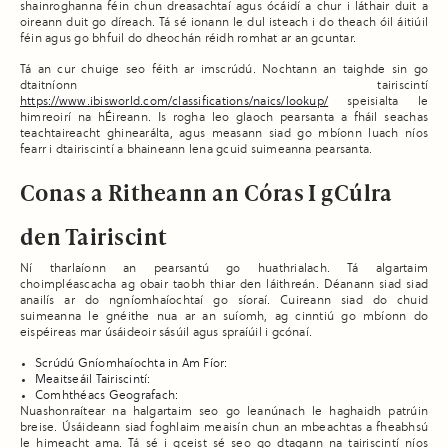
shainroghanna féin chun dreasachtaí agus ócáidí a chur i láthair duit a
oireann duit go díreach. Tá sé ionann le dul isteach i do theach óil áitiúil
féin agus go bhfuil do dheochán réidh romhat ar an gcuntar.
Tá an cur chuige seo féith ar imscrúdú. Nochtann an taighde sin go
dtaitníonn tairiscintí
https://www.ibisworld.com/classifications/naics/lookup/
speisialta le
himreoirí na hÉireann. Is rogha leo glaoch pearsanta a fháil seachas
teachtaireacht ghinearálta, agus measann siad go mbíonn luach níos
fearr i dtairiscintí a bhaineann lena gcuid suimeanna pearsanta.
Conas a Ritheann an Córas I gCúlra
den Tairiscint
Ní tharlaíonn an pearsantú go huathrialach. Tá algartaim
choimpléascacha ag obair taobh thiar den láithreán. Déanann siad siad
anailís ar do ngníomhaíochtaí go síoraí. Cuireann siad do chuid
suimeanna le gnéithe nua ar an suíomh, ag cinntiú go mbíonn do
eispéireas mar úsáideoir sásúil agus spraíúil i gcónaí.
Scrúdú Gníomhaíochta in Am Fíor:
Meaitseáil Tairiscintí:
Comhthéacs Geografach:
Nuashonraítear na halgartaim seo go leanúnach le haghaidh patrúin
breise. Úsáideann siad foghlaim meaisín chun an mbeachtas a fheabhsú
le himeacht ama. Tá sé i gceist sé seo go dtagann na tairiscintí níos