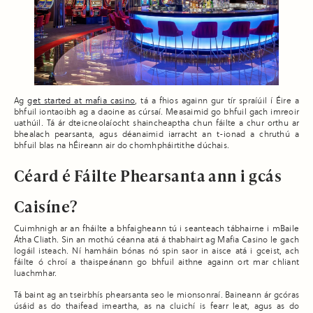
Ag
get started at mafia casino
, tá a fhios againn gur tír spraíúil í Éire a
bhfuil iontaoibh ag a daoine as cúrsaí. Measaimid go bhfuil gach imreoir
uathúil. Tá ár dteicneolaíocht shaincheaptha chun fáilte a chur orthu ar
bhealach pearsanta, agus déanaimid iarracht an t-ionad a chruthú a
bhfuil blas na hÉireann air do chomhpháirtithe dúchais.
Céard é Fáilte Phearsanta ann i gcás
Caisíne?
Cuimhnigh ar an fháilte a bhfaigheann tú i seanteach tábhairne i mBaile
Átha Cliath. Sin an mothú céanna atá á thabhairt ag Mafia Casino le gach
logáil isteach. Ní hamháin bónas nó spin saor in aisce atá i gceist, ach
fáilte ó chroí a thaispeánann go bhfuil aithne againn ort mar chliant
luachmhar.
Tá baint ag an tseirbhís phearsanta seo le mionsonraí. Baineann ár gcóras
úsáid as do thaifead imeartha, as na cluichí is fearr leat, agus as do