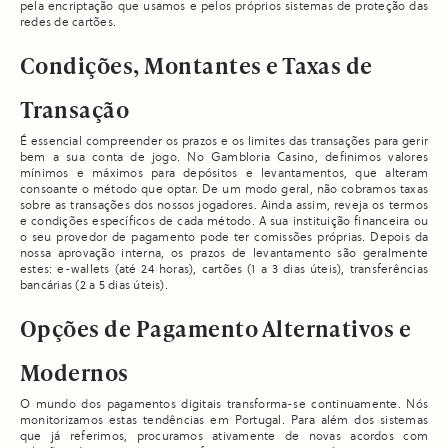
pela encriptação que usamos e pelos próprios sistemas de proteção das
redes de cartões.
Condições, Montantes e Taxas de
Transação
É essencial compreender os prazos e os limites das transações para gerir
bem a sua conta de jogo. No Gambloria Casino, definimos valores
mínimos e máximos para depósitos e levantamentos, que alteram
consoante o método que optar. De um modo geral, não cobramos taxas
sobre as transações dos nossos jogadores. Ainda assim, reveja os termos
e condições específicos de cada método. A sua instituição financeira ou
o seu provedor de pagamento pode ter comissões próprias. Depois da
nossa aprovação interna, os prazos de levantamento são geralmente
estes: e-wallets (até 24 horas), cartões (1 a 3 dias úteis), transferências
bancárias (2 a 5 dias úteis).
Opções de Pagamento Alternativos e
Modernos
O mundo dos pagamentos digitais transforma-se continuamente. Nós
monitorizamos estas tendências em Portugal. Para além dos sistemas
que já referimos, procuramos ativamente de novas acordos com