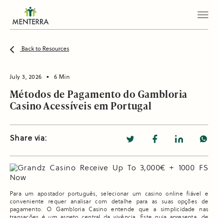
Back to Resources
July 3, 2026
6 Min
Métodos de Pagamento do Gambloria
Casino Acessíveis em Portugal
Share via:
Para um apostador português, selecionar um casino online fiável e
conveniente requer analisar com detalhe para as suas opções de
pagamento. O Gambloria Casino entende que a simplicidade nas
transações é um aspeto central da vivência. Este guia apresenta, de