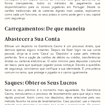
forma transparente, todos os métodos de pagamento que
disponibilizamos para os nossos jogadores em Portugal. Desde os
cartões tradicionais até às carteiras digitais mais usadas, explicamos
como cada um funciona, os seus prazos e como pode gerir o seu capital
com segurança.
Carregamentos: De que maneira
Abastecer a Sua Conta
Efetuar um depósito no Gambloria Casino é um processo direto, que
demora apenas alguns instantes. Depois de fazer login na sua conta
pessoal, dirija-se à zona ‘Caixa’ ou ‘Depósito’ e optar pelo método
preferido. Tem a opção de cartões de débito ou crédito, transferências
diretas ou carteiras eletrónicas. O valor mínimo para depositar costuma
ser baixo, para que qualquer jogador possa começar. Devido a questões
de segurança, solicitamos que verifique a sua identidade. É uma prática
comum no ramo, que protege o jogador e o casino igualmente.
Saques: Obter os Seus Lucros
Sacar os seus prêmios é o momento mais aguardado. No Gambloria
Casino, estruturamos o processo de levantamento para que seja o mais
rápido possível. Assim como nos depósitos, deve selecionar pelo seu
método favorito na zona de levantamentos. Caso possível, use o mesmo