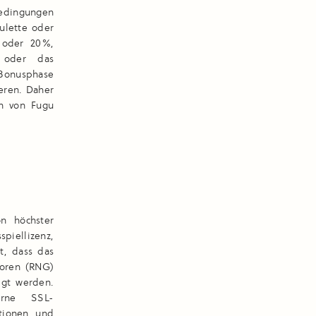
 Bedingungen
ulette oder
% oder 20%,
n oder das
 Bonusphase
eren. Daher
n von Fugu
on höchster
spiellizenz,
rt, dass das
atoren (RNG)
igt werden.
erne SSL-
ktionen und