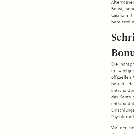
Alternative
Boost, son
Casino mit
bereitstell
Schr
Bonu
Die Inansp
in wenige
offizielle
befüllt d
entscheide
das Konto p
entschei
Einzahlun
Paysafecard
Vor der fi