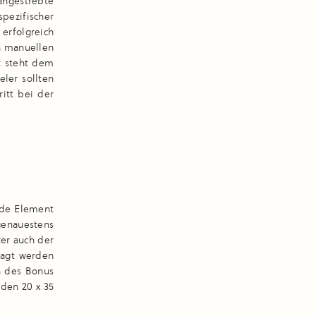
angestrebte
pezifischer
erfolgreich
n manuellen
t steht dem
ler sollten
itt bei der
nde Element
enauestens
ter auch der
ragt werden
n des Bonus
rden 20 x 35