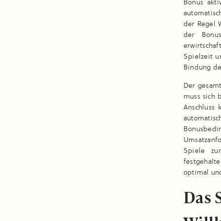
Bonus akti
automatisc
der Regel 
der Bonus
erwirtsch
Spielzeit 
Bindung de
Der gesamte
muss sich b
Anschluss 
automatisc
Bonusbedin
Umsatzanfo
Spiele zu
festgehalt
optimal un
Das 