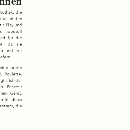
önnen
iothek, die
tück bilden
ic Play und
, liebevoll
ind für die
et, da sie
en und mit
efern.
eine breite
, Roulette,
ght ist der
n Echtzeit
chen Gerät.
n für diese
ratsam, die