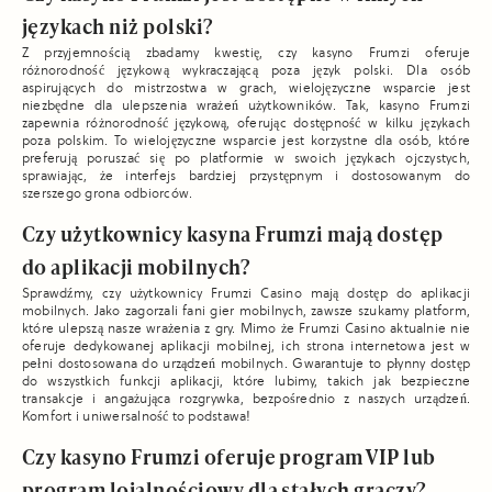
językach niż polski?
Z przyjemnością zbadamy kwestię, czy kasyno Frumzi oferuje
różnorodność językową wykraczającą poza język polski. Dla osób
aspirujących do mistrzostwa w grach, wielojęzyczne wsparcie jest
niezbędne dla ulepszenia wrażeń użytkowników. Tak, kasyno Frumzi
zapewnia różnorodność językową, oferując dostępność w kilku językach
poza polskim. To wielojęzyczne wsparcie jest korzystne dla osób, które
preferują poruszać się po platformie w swoich językach ojczystych,
sprawiając, że interfejs bardziej przystępnym i dostosowanym do
szerszego grona odbiorców.
Czy użytkownicy kasyna Frumzi mają dostęp
do aplikacji mobilnych?
Sprawdźmy, czy użytkownicy Frumzi Casino mają dostęp do aplikacji
mobilnych. Jako zagorzali fani gier mobilnych, zawsze szukamy platform,
które ulepszą nasze wrażenia z gry. Mimo że Frumzi Casino aktualnie nie
oferuje dedykowanej aplikacji mobilnej, ich strona internetowa jest w
pełni dostosowana do urządzeń mobilnych. Gwarantuje to płynny dostęp
do wszystkich funkcji aplikacji, które lubimy, takich jak bezpieczne
transakcje i angażująca rozgrywka, bezpośrednio z naszych urządzeń.
Komfort i uniwersalność to podstawa!
Czy kasyno Frumzi oferuje program VIP lub