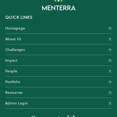
QUICK LINKS
Homepage
About Us
Challenges
Impact
People
Portfolio
Resources
Admin Login