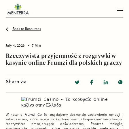
Back to Resources
July 4, 2026
7 Min
Rzeczywista przyjemność z rozgrywki w
kasynie online Frumzi dla polskich graczy
Share via:
W kasynie
Frumzi Co To
znajdujemy doskonałe zestawienie emocji i
zabezpieczeń, które zapewnia każdorazowemu krajowemu zawodnikowi
rzeczywiście emocjonujące doświadczenia. Poprzez rozległej
asortymencie rozgrywek, które zaspokoją wszelkie preferencje i