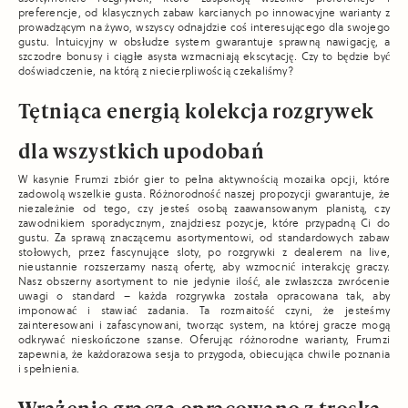
preferencje, od klasycznych zabaw karcianych po innowacyjne warianty z
prowadzącym na żywo, wszyscy odnajdzie coś interesującego dla swojego
gustu. Intuicyjny w obsłudze system gwarantuje sprawną nawigację, a
szczodre bonusy i ciągłe asysta wzmacniają ekscytację. Czy to będzie być
doświadczenie, na którą z niecierpliwością czekaliśmy?
Tętniąca energią kolekcja rozgrywek
dla wszystkich upodobań
W kasynie Frumzi zbiór gier to pełna aktywnością mozaika opcji, które
zadowolą wszelkie gusta. Różnorodność naszej propozycji gwarantuje, że
niezależnie od tego, czy jesteś osobą zaawansowanym planistą, czy
zawodnikiem sporadycznym, znajdziesz pozycje, które przypadną Ci do
gustu. Za sprawą znaczącemu asortymentowi, od standardowych zabaw
stołowych, przez fascynujące sloty, po rozgrywki z dealerem na live,
nieustannie rozszerzamy naszą ofertę, aby wzmocnić interakcję graczy.
Nasz obszerny asortyment to nie jedynie ilość, ale zwłaszcza zwrócenie
uwagi o standard – każda rozgrywka została opracowana tak, aby
imponować i stawiać zadania. Ta rozmaitość czyni, że jesteśmy
zainteresowani i zafascynowani, tworząc system, na której gracze mogą
odkrywać nieskończone szanse. Oferując różnorodne warianty, Frumzi
zapewnia, że każdorazowa sesja to przygoda, obiecująca chwile poznania
i spełnienia.