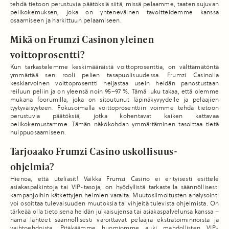
tehdä tietoon perustuvia päätöksiä siitä, missä pelaamme, taaten sujuvan
pelikokemuksen, joka on yhteneväinen tavoitteidemme kanssa
osaamiseen ja harkittuun pelaamiseen.
Mikä on Frumzi Casinon yleinen
voittoprosentti?
Kun tarkastelemme keskimääräistä voittoprosenttia, on välttämätöntä
ymmärtää sen rooli pelien tasapuolisuudessa. Frumzi Casinolla
keskiarvoinen voittoprosentti heijastaa usein heidän panostustaan
reiluun peliin ja on yleensä noin 95–97 %. Tämä luku takaa, että olemme
mukana foorumilla, joka on sitoutunut läpinäkyvyydelle ja pelaajien
tyytyväisyyteen. Fokusoimalla voittoprosenttiin voimme tehdä tietoon
perustuvia päätöksiä, jotka kohentavat kaiken kattavaa
pelikokemustamme. Tämän näkökohdan ymmärtäminen tasoittaa tietä
huippuosaamiseen.
Tarjoaako Frumzi Casino uskollisuus-
ohjelmia?
Hienoa, että uteliasit! Vaikka Frumzi Casino ei erityisesti esittele
asiakaspalkintoja tai VIP-tasoja, on hyödyllistä tarkastella säännöllisesti
kampanjoihin kätkettyjen helmien varalta. Muutosilmoitusten analysointi
voi osoittaa tulevaisuuden muutoksia tai vihjeitä tulevista ohjelmista. On
tärkeää olla tietoisena heidän julkaisujensa tai asiakaspalvelunsa kanssa –
nämä lähteet säännöllisesti varoittavat pelaajia ekstratoiminnoista ja
vaihtoehdoista. Pitäkäämme huomiomme auki mahdollisten VIP-