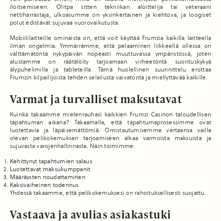
iloitsemiseen. Olitpa sitten tekniikan aloittelija tai veteraani
nettiharrastaja, ulkoasumme on yksinkertainen ja kiehtova, ja loogiset
polut edistävät sujuvaa vuorovaikutusta.
Mobiililaitteille ominaista on, että voit käyttää Frumzia kaikilla laitteella
ilman ongelmia. Ymmärrämme, että pelaaminen liikkeellä ollessa on
välttämätöntä nykypäivän nopeasti muuttuvassa ympäristössä, joten
alustamme on räätälöity tarjoamaan virheetöntä suorituskykyä
älypuhelimilla ja tableteilla. Tämä huolellinen suunnittelu erottaa
Frumzin kilpailijoista tehden selailusta vaivatonta ja miellyttävää kaikille.
Varmat ja turvalliset maksutavat
Kuinka takaamme mielenrauhasi kaikkien Frumzi Casinon taloudellisen
tapahtuman aikana? Takaamalla, että tapahtumaprosessimme ovat
luotettavia ja läpäisemättömiä. Omistautumisemme vertaansa vailla
olevan pelikokemuksen tarjoamiseen alkaa varmoista maksuista ja
sujuvasta varojenhallinnasta. Näin toimimme:
Kehittynyt tapahtumien salaus
Luotettavat maksukumppanit
Määräysten noudattaminen
Kaksivaiheinen todennus
Yhdessä takaamme, että pelikokemuksesi on rahoituksellisesti suojattu.
Vastaava ja avulias asiakastuki