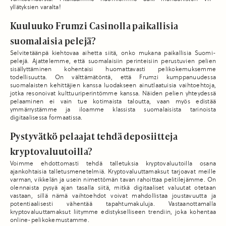
yllätyksien varalta!
Kuuluuko Frumzi Casinolla paikallisia
suomalaisia pelejä?
Selvitetäänpä kiehtovaa aihetta siitä, onko mukana paikallisia Suomi-
pelejä. Ajattelemme, että suomalaisiin perinteisiin perustuvien pelien
sisällyttäminen kohentaisi huomattavasti pelikokemuksemme
todellisuutta. On välttämätöntä, että Frumzi kumppanuudessa
suomalaisten kehittäjien kanssa luodakseen ainutlaatuisia vaihtoehtoja,
jotka resonoivat kulttuuriperintömme kanssa. Näiden pelien yhteydessä
pelaaminen ei vain tue kotimaista taloutta, vaan myös edistää
ymmärrystämme ja iloamme klassista suomalaisista tarinoista
digitaalisessa formaatissa.
Pystyvätkö pelaajat tehdä deposiitteja
kryptovaluutoilla?
Voimme ehdottomasti tehdä talletuksia kryptovaluutoilla osana
ajankohtaisia talletusmenetelmiä. Kryptovaluuttamaksut tarjoavat meille
varman, vikkelän ja usein nimettömän tavan rahoittaa pelitilejämme. On
olennaista pysyä ajan tasalla siitä, mitkä digitaaliset valuutat otetaan
vastaan, sillä nämä vaihtoehdot voivat mahdollistaa joustavuutta ja
potentiaalisesti vähentää tapahtumakuluja. Vastaanottamalla
kryptovaluuttamaksut liitymme edistykselliseen trendiin, joka kohentaa
online-pelikokemustamme.