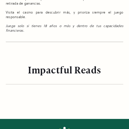
retirada de ganancias.
Visita el casino para descubrir más, y prioriza siempre el juego
responsable.
Juega solo si tienes 18 años o más y dentro de tus capacidades
financieras.
Impactful Reads