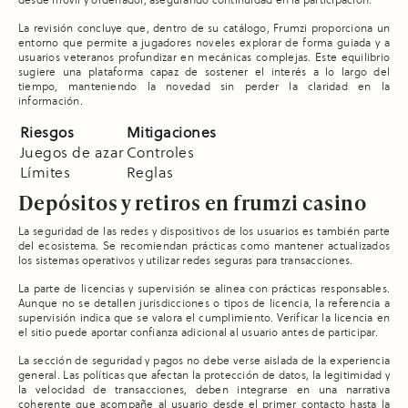
desde móvil y ordenador, asegurando continuidad en la participación.
La revisión concluye que, dentro de su catálogo, Frumzi proporciona un
entorno que permite a jugadores noveles explorar de forma guiada y a
usuarios veteranos profundizar en mecánicas complejas. Este equilibrio
sugiere una plataforma capaz de sostener el interés a lo largo del
tiempo, manteniendo la novedad sin perder la claridad en la
información.
Riesgos
Mitigaciones
Juegos de azar
Controles
Límites
Reglas
Depósitos y retiros en frumzi casino
La seguridad de las redes y dispositivos de los usuarios es también parte
del ecosistema. Se recomiendan prácticas como mantener actualizados
los sistemas operativos y utilizar redes seguras para transacciones.
La parte de licencias y supervisión se alinea con prácticas responsables.
Aunque no se detallen jurisdicciones o tipos de licencia, la referencia a
supervisión indica que se valora el cumplimiento. Verificar la licencia en
el sitio puede aportar confianza adicional al usuario antes de participar.
La sección de seguridad y pagos no debe verse aislada de la experiencia
general. Las políticas que afectan la protección de datos, la legitimidad y
la velocidad de transacciones, deben integrarse en una narrativa
coherente que acompañe al usuario desde el primer contacto hasta la