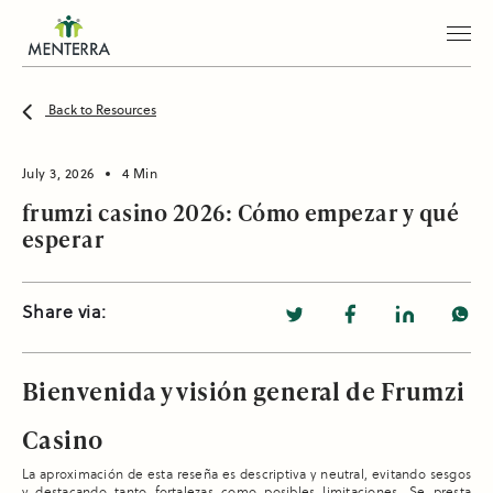
Back to Resources
July 3, 2026
4 Min
frumzi casino 2026: Cómo empezar y qué
esperar
Share via:
Bienvenida y visión general de Frumzi
Casino
La aproximación de esta reseña es descriptiva y neutral, evitando sesgos