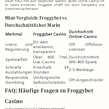
Dieser Fokus hilft auch skeptischen Spielern, denen Online-Casinos oft
als riskant erscheinen. Froggybet schafft hier durch Transparenz und
Unterstützung Vertrauen.
Mini-Vergleich: Froggybet vs.
Durchschnittlicher Markt
Durchschnitt
Merkmal
Froggybet Casino
Online-Casino
EU-weit
Lizenz und
Oft Offshore-
anerkannt,
Regulierung
Lizenzen
transparent
Über 600 Titel,
Durchschnittlich
Spielvielfalt
Live-Casino
300-400 Spiele
Schnelle
Innerhalb 24
2-5 Werktage
Auszahlungen
Stunden
Responsible
Umfangreiche
Oft eingeschränkt
Gambling
Selbstschutztools
FAQ: Häufige Fragen zu Froggybet
Casino