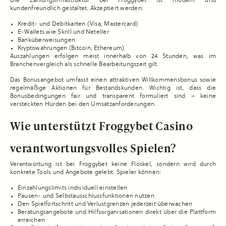
Die Zahlungsinfrastruktur bei Froggybet ist modern und
kundenfreundlich gestaltet. Akzeptiert werden:
Kredit- und Debitkarten (Visa, Mastercard)
E-Wallets wie Skrill und Neteller
Banküberweisungen
Kryptowährungen (Bitcoin, Ethereum)
Auszahlungen erfolgen meist innerhalb von 24 Stunden, was im
Branchenvergleich als schnelle Bearbeitungszeit gilt.
Das Bonusangebot umfasst einen attraktiven Willkommensbonus sowie
regelmäßige Aktionen für Bestandskunden. Wichtig ist, dass die
Bonusbedingungen fair und transparent formuliert sind – keine
versteckten Hürden bei den Umsatzanforderungen.
Wie unterstützt Froggybet Casino
verantwortungsvolles Spielen?
Verantwortung ist bei Froggybet keine Floskel, sondern wird durch
konkrete Tools und Angebote gelebt. Spieler können:
Einzahlungslimits individuell einstellen
Pausen- und Selbstausschlussfunktionen nutzen
Den Spielfortschritt und Verlustgrenzen jederzeit überwachen
Beratungsangebote und Hilfsorganisationen direkt über die Plattform
erreichen