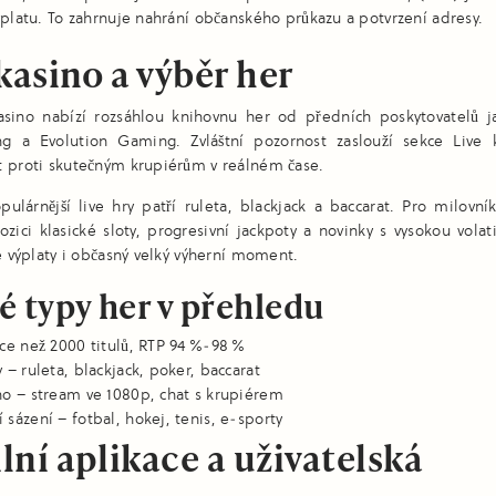
ýplatu. To zahrnuje nahrání občanského průkazu a potvrzení adresy.
kasino a výběr her
asino nabízí rozsáhlou knihovnu her od předních poskytovatelů j
g a Evolution Gaming. Zvláštní pozornost zaslouží sekce Live 
t proti skutečným krupiérům v reálném čase.
ulárnější live hry patří ruleta, blackjack a baccarat. Pro milovn
ozici klasické sloty, progresivní jackpoty a novinky s vysokou volati
té výplaty i občasný velký výherní moment.
 typy her v přehledu
íce než 2000 titulů, RTP 94 %‑98 %
y – ruleta, blackjack, poker, baccarat
no – stream ve 1080p, chat s krupiérem
 sázení – fotbal, hokej, tenis, e‑sporty
lní aplikace a uživatelská