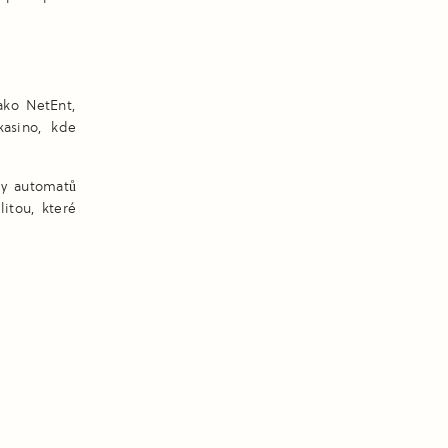
ako NetEnt,
kasino, kde
íky automatů
litou, které