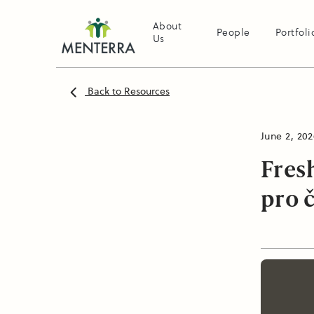
About
People
Portfoli
Us
Back to Resources
June 2, 202
Fres
pro 