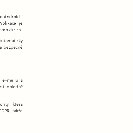
o Android i
Aplikace je
omo akcích.
automaticky
é a bezpečné
, e‑mailu a
ami ohledně
rity, která
GDPR, takže