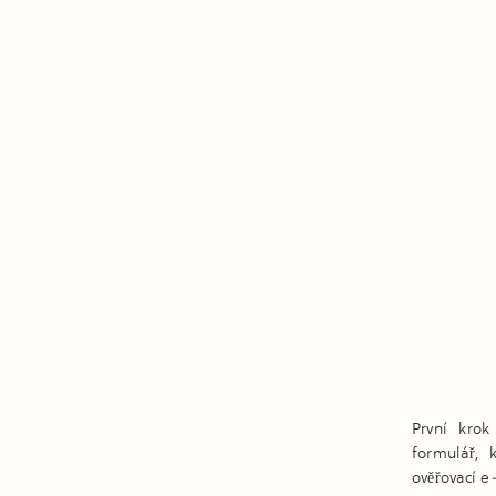
První krok
formulář, 
ověřovací e