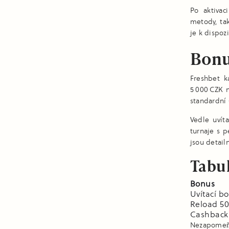
Po aktivac
metody, tak
je k dispoz
Bonu
Freshbet k
5 000 CZK n
standardní
Vedle uvít
turnaje s 
jsou detail
Tabu
Bonus
Uvítací b
Reload 5
Cashback
Nezapomeňte