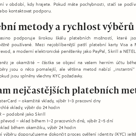
vní v období, kdy hrajete. Pokud máte pochybnosti, stačí se podív
ebo kontaktovat podporu.
ební metody a rychlost výběrů
asino podporuje širokou škálu platebních možností, které j
běžně používané. Mezi nejoblíbenější patří platební karty Visa a 
evod, a moderní elektronické peněženky jako PayPal, Skrill a NETE
eněz je okamžité – částka se objeví na vašem herním účtu běh
běry jsou o něco pomalejší, ale většina metod nabízí „instantní“
okud jsou splněny všechny KYC požadavky.
am nejčastějších platebních me
sterCard – okamžité vklady, výběr 1–3 pracovní dny
rychlé vklady, výběr do 24 hodin
 – podobně jako Skrill
 převod – vklad během 1–2 pracovních dnů, výběr 2–5 dní
 vklad během okamžiku, výběr 24 hodin
ní výběru doporučujeme dokončit proces ověření identity (KYC) ješt