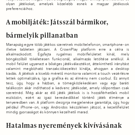
olyan játékokat, amelyek közelebb esnek a magyar játékosok
preferenciáihoz.
A mobiljáték: Játsszál bármikor,
bármelyik pillanatban
Manapság egyre több játékos szeretnek mobiltelefonon, smartphone-on
illetve tableten játszani. A CrownPlay platform erre a célra is
alkalmazkodott. Egyfajta rugalmas mobilfelületet kínál, mely
böngészőből tökéletesen funkcionál, alkalmazás letöltése anélkül. A
mobil felület ugyanazt a bőséges játékválasztékot, áttekinthető irányítást
valamint megbízható tranzakciókezelést kínálja, ahogyan a desktop
kiadás. A játékok a kisebb méretű monitorra valamint a touch vezérlésre
lettek optimalizálva, így a grafika és az élmény nem csorbul. Ez annyit
tesz, úgy, hogy a házban, a tömegközlekedésen vagy egy baráti
találkozón akár indíthatod a kedvenc játékodat, amely időpontban csak
szeretnéd. Még akár az élő játék játékok is is hozzáférhetőek mobil
eszközön, ezért az igazi kereskedőkkel történő játék élménye a
tenyeredben van. A platform designja megjelenése garantálja, úgy, hogy
például iPhone-on, vagy Androidos készüléken játszol, a kezelőfelület
mindig gyorsaságot és könnyen kezelhető marad.
Hatalmas nyeremények kivívásának