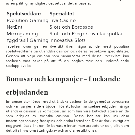
av en pålitlig myndighet, oavsett var det är baserat.
Spelutvecklare
Specialitet
Evolution Gaming
Live Casino
NetEnt
Slots och Bordsspel
Microgaming
Slots och Progressiva Jackpottar
Yggdrasil Gaming
Innovativa Slots
Tabellen ovan ger en översikt över några av de mest populära
spelutvecklarna på utländska casinon och deras respektive specialiteter.
Genom att välja casinon som samarbetar med dessa utvecklare kan
spelaren vara säker på att få en högkvalitativ och underhållande
spelupplevelse.
Bonusar och kampanjer – Lockande
erbjudanden
En annan stor fördel med utländska casinon är de generösa bonusarna
och kampanjerna de erbjuder. För att locka nya spelare erbjuder många
utländska casinon välkomstbonusar som kan vara betydligt större än de
som erbjuds av svenska casinon. Dessa bonusar kan inkludera
insättningsbonusar, freespins och andra förmåner. Det är dock viktigt att
noggrant läsa villkoren för bonusen innan man accepterar den, eftersom
det ofta finns omsättningskrav och andra restriktioner.