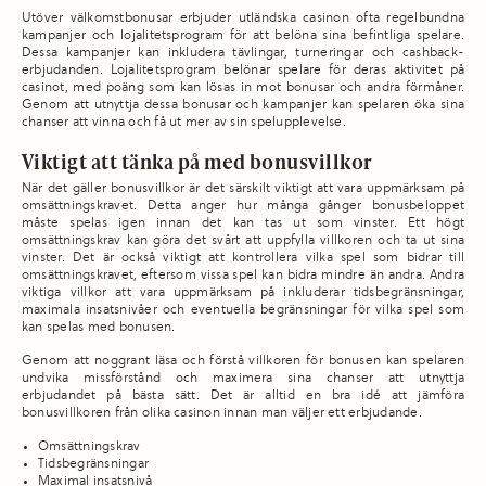
Utöver välkomstbonusar erbjuder utländska casinon ofta regelbundna
kampanjer och lojalitetsprogram för att belöna sina befintliga spelare.
Dessa kampanjer kan inkludera tävlingar, turneringar och cashback-
erbjudanden. Lojalitetsprogram belönar spelare för deras aktivitet på
casinot, med poäng som kan lösas in mot bonusar och andra förmåner.
Genom att utnyttja dessa bonusar och kampanjer kan spelaren öka sina
chanser att vinna och få ut mer av sin spelupplevelse.
Viktigt att tänka på med bonusvillkor
När det gäller bonusvillkor är det särskilt viktigt att vara uppmärksam på
omsättningskravet. Detta anger hur många gånger bonusbeloppet
måste spelas igen innan det kan tas ut som vinster. Ett högt
omsättningskrav kan göra det svårt att uppfylla villkoren och ta ut sina
vinster. Det är också viktigt att kontrollera vilka spel som bidrar till
omsättningskravet, eftersom vissa spel kan bidra mindre än andra. Andra
viktiga villkor att vara uppmärksam på inkluderar tidsbegränsningar,
maximala insatsnivåer och eventuella begränsningar för vilka spel som
kan spelas med bonusen.
Genom att noggrant läsa och förstå villkoren för bonusen kan spelaren
undvika missförstånd och maximera sina chanser att utnyttja
erbjudandet på bästa sätt. Det är alltid en bra idé att jämföra
bonusvillkoren från olika casinon innan man väljer ett erbjudande.
Omsättningskrav
Tidsbegränsningar
Maximal insatsnivå