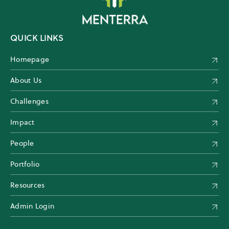
QUICK LINKS
Homepage
About Us
Challenges
Impact
People
Portfolio
Resources
Admin Login