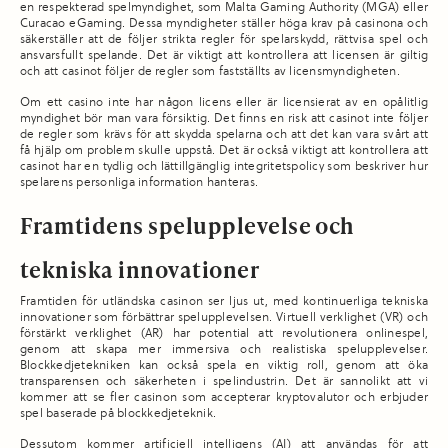
en respekterad spelmyndighet, som Malta Gaming Authority (MGA) eller
Curacao eGaming. Dessa myndigheter ställer höga krav på casinona och
säkerställer att de följer strikta regler för spelarskydd, rättvisa spel och
ansvarsfullt spelande. Det är viktigt att kontrollera att licensen är giltig
och att casinot följer de regler som fastställts av licensmyndigheten.
Om ett casino inte har någon licens eller är licensierat av en opålitlig
myndighet bör man vara försiktig. Det finns en risk att casinot inte följer
de regler som krävs för att skydda spelarna och att det kan vara svårt att
få hjälp om problem skulle uppstå. Det är också viktigt att kontrollera att
casinot har en tydlig och lättillgänglig integritetspolicy som beskriver hur
spelarens personliga information hanteras.
Framtidens spelupplevelse och
tekniska innovationer
Framtiden för utländska casinon ser ljus ut, med kontinuerliga tekniska
innovationer som förbättrar spelupplevelsen. Virtuell verklighet (VR) och
förstärkt verklighet (AR) har potential att revolutionera onlinespel,
genom att skapa mer immersiva och realistiska spelupplevelser.
Blockkedjetekniken kan också spela en viktig roll, genom att öka
transparensen och säkerheten i spelindustrin. Det är sannolikt att vi
kommer att se fler casinon som accepterar kryptovalutor och erbjuder
spel baserade på blockkedjeteknik.
Dessutom kommer artificiell intelligens (AI) att användas för att